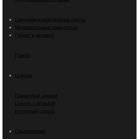
Цветники и надгробные плиты
Мемориальные комплексы
Гранит и мрамор
Гранит
Цоколи
Гранитные цоколи
Цоколь с оградой
Бетонный цоколь
Оформление