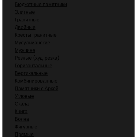
Бюджетные памятники
Элитные
Гранитные
Двойные
Кресты гранитные
Мусульманские
Мужчине
Резные (худ. резка)
Горизонтальные
Вертикальные
Комбинированные
Памятники с Аркой
Угловые
Скала
Книга
Волна
Фигурные
Прямые