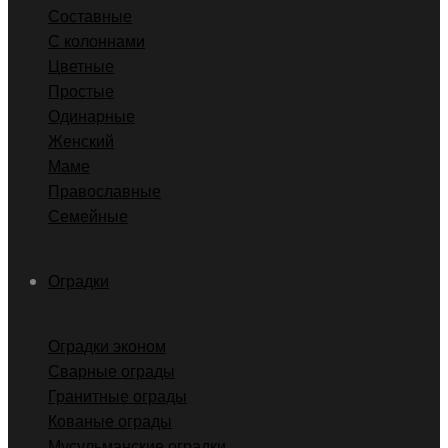
Составные
С колоннами
Цветные
Простые
Одинарные
Женский
Маме
Православные
Семейные
Оградки
Оградки эконом
Сварные ограды
Гранитные ограды
Кованые ограды
Мусульманские оградки