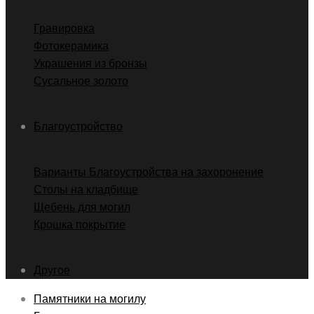
Гравировка
Фотокерамика
Украшения из бронзы
Сусальное золото
Благоустройство
Варианты Благоустройства на захоронение
Столы на кладбище
Щебень для могил
Крошка покрытие
Другое
Памятники на могилу