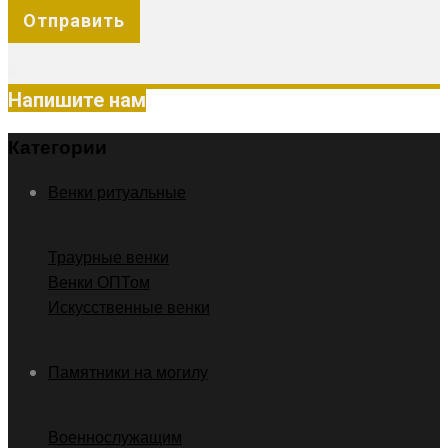
X
Напишите нам
Категории
Венки ритуальные
Траурные венки
Венки ОПТом
Искусственные венки
Памятники на могилу
Военнослужащим