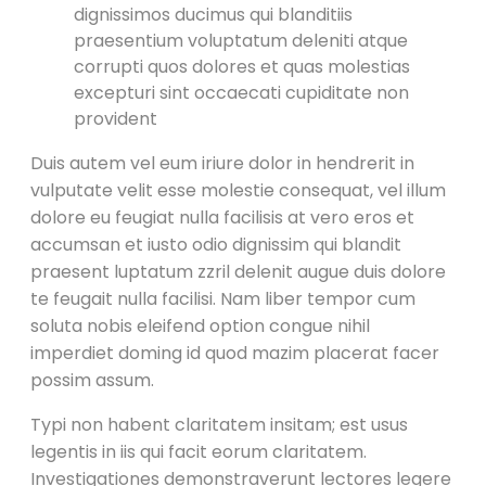
dignissimos ducimus qui blanditiis
praesentium voluptatum deleniti atque
corrupti quos dolores et quas molestias
excepturi sint occaecati cupiditate non
provident
Duis autem vel eum iriure dolor in hendrerit in
vulputate velit esse molestie consequat, vel illum
dolore eu feugiat nulla facilisis at vero eros et
accumsan et iusto odio dignissim qui blandit
praesent luptatum zzril delenit augue duis dolore
te feugait nulla facilisi. Nam liber tempor cum
soluta nobis eleifend option congue nihil
imperdiet doming id quod mazim placerat facer
possim assum.
Typi non habent claritatem insitam; est usus
legentis in iis qui facit eorum claritatem.
Investigationes demonstraverunt lectores legere