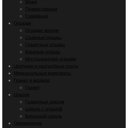
Маме
Православные
Семейные
Оградки
Оградки эконом
Сварные ограды
Гранитные ограды
Кованые ограды
Мусульманские оградки
Цветники и надгробные плиты
Мемориальные комплексы
Гранит и мрамор
Гранит
Цоколи
Гранитные цоколи
Цоколь с оградой
Бетонный цоколь
Оформление