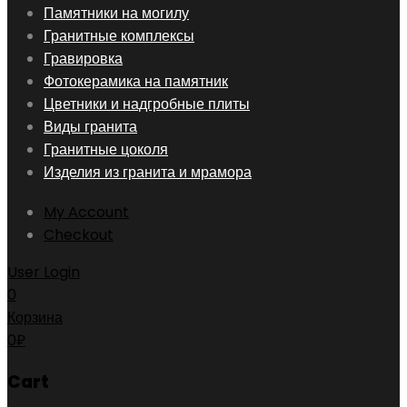
Skip
Памятники на могилу
to
Гранитные комплексы
content
Гравировка
Фотокерамика на памятник
Цветники и надгробные плиты
Виды гранита
Гранитные цоколя
Изделия из гранита и мрамора
My Account
Checkout
User Login
0
Корзина
0
₽
Cart