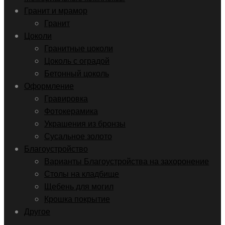
Гранит и мрамор
Гранит
Цоколи
Гранитные цоколи
Цоколь с оградой
Бетонный цоколь
Оформление
Гравировка
Фотокерамика
Украшения из бронзы
Сусальное золото
Благоустройство
Варианты Благоустройства на захоронение
Столы на кладбище
Щебень для могил
Крошка покрытие
Другое