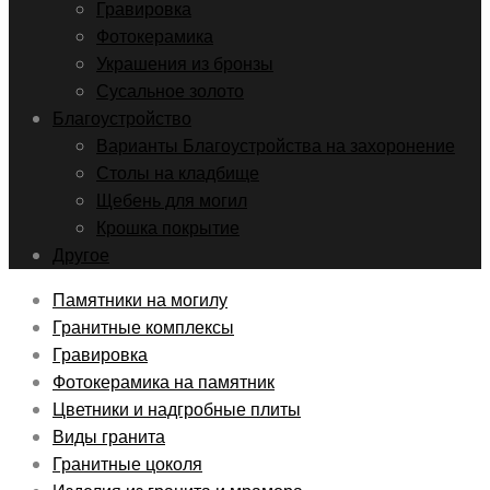
Гравировка
Фотокерамика
Украшения из бронзы
Сусальное золото
Благоустройство
Варианты Благоустройства на захоронение
Столы на кладбище
Щебень для могил
Крошка покрытие
Другое
Памятники на могилу
Гранитные комплексы
Гравировка
Фотокерамика на памятник
Цветники и надгробные плиты
Виды гранита
Гранитные цоколя