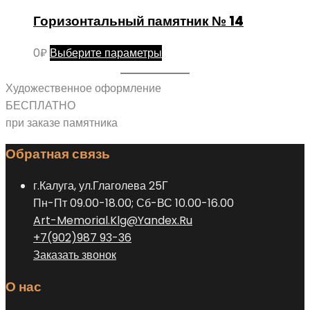
имеет
выбрать
Горизонтальный памятник № 14
несколько
на
вариаций.
странице
Этот
0
₽
Выберите параметры
Опции
товара.
товар
можно
имеет
Художественное оформление
выбрать
несколько
БЕСПЛАТНО
на
вариаций.
при заказе памятника
странице
Опции
товара.
Обратная связь
можно
выбрать
г.Калуга, ул.Глаголева 25Г
на
Пн-Пт 09.00-18.00; Сб-ВС 10.00-16.00
странице
Art-Memorial.Klg@Yandex.Ru
товара.
+7(902)987 93-36
Заказать звонок
О нас