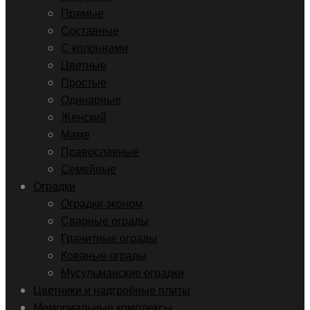
Прямые
Составные
С колоннами
Цветные
Простые
Одинарные
Женский
Маме
Православные
Семейные
Оградки
Оградки эконом
Сварные ограды
Гранитные ограды
Кованые ограды
Мусульманские оградки
Цветники и надгробные плиты
Мемориальные комплексы