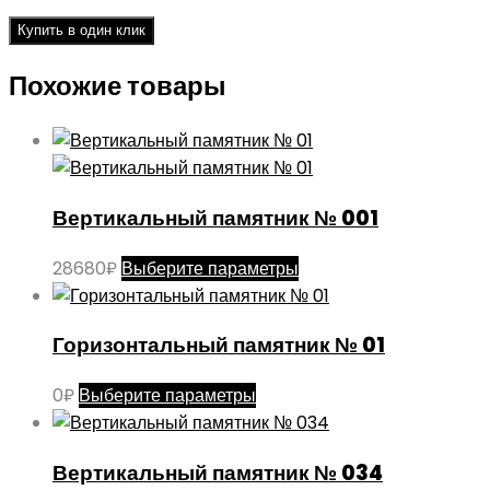
Купить в один клик
Похожие товары
Вертикальный памятник № 001
Этот
28680
₽
Выберите параметры
товар
имеет
Горизонтальный памятник № 01
несколько
вариаций.
Этот
0
₽
Выберите параметры
Опции
товар
можно
имеет
выбрать
Вертикальный памятник № 034
несколько
на