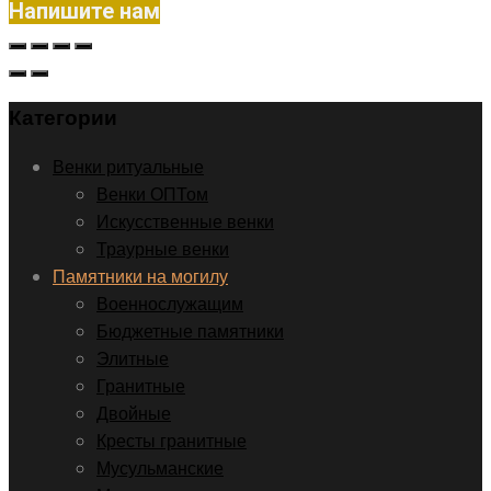
Напишите нам
Категории
Венки ритуальные
Венки ОПТом
Искусственные венки
Траурные венки
Памятники на могилу
Военнослужащим
Бюджетные памятники
Элитные
Гранитные
Двойные
Кресты гранитные
Мусульманские