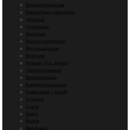
Военнослужащим
Бюджетные памятники
Элитные
Гранитные
Двойные
Кресты гранитные
Мусульманские
Мужчине
Резные (худ. резка)
Горизонтальные
Вертикальные
Комбинированные
Памятники с Аркой
Угловые
Скала
Книга
Волна
Фигурные