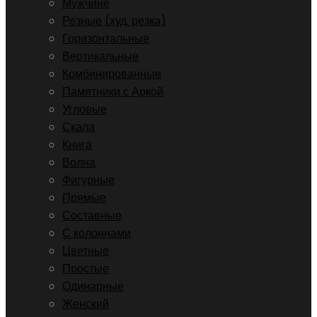
Мужчине
Резные (худ. резка)
Горизонтальные
Вертикальные
Комбинированные
Памятники с Аркой
Угловые
Скала
Книга
Волна
Фигурные
Прямые
Составные
С колоннами
Цветные
Простые
Одинарные
Женский