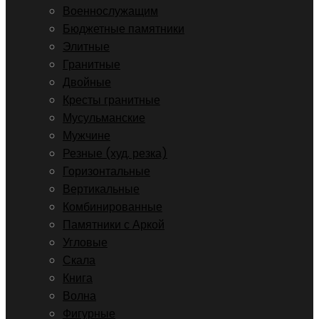
Военнослужащим
Бюджетные памятники
Элитные
Гранитные
Двойные
Кресты гранитные
Мусульманские
Мужчине
Резные (худ. резка)
Горизонтальные
Вертикальные
Комбинированные
Памятники с Аркой
Угловые
Скала
Книга
Волна
Фигурные