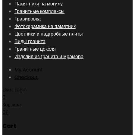
Skip
Памятники на могилу
to
Гранитные комплексы
content
Гравировка
Фотокерамика на памятник
Цветники и надгробные плиты
Виды гранита
Гранитные цоколя
Изделия из гранита и мрамора
My Account
Checkout
User Login
0
Корзина
0
₽
Cart