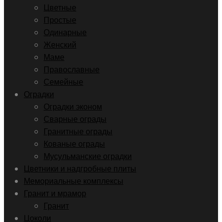
Цветные
Простые
Одинарные
Женский
Маме
Православные
Семейные
Оградки
Оградки эконом
Сварные ограды
Гранитные ограды
Кованые ограды
Мусульманские оградки
Цветники и надгробные плиты
Мемориальные комплексы
Гранит и мрамор
Гранит
Цоколи