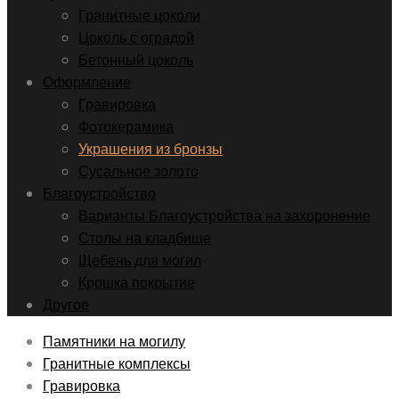
Гранитные цоколи
Цоколь с оградой
Бетонный цоколь
Оформление
Гравировка
Фотокерамика
Украшения из бронзы
Сусальное золото
Благоустройство
Варианты Благоустройства на захоронение
Столы на кладбище
Щебень для могил
Крошка покрытие
Другое
Памятники на могилу
Гранитные комплексы
Гравировка