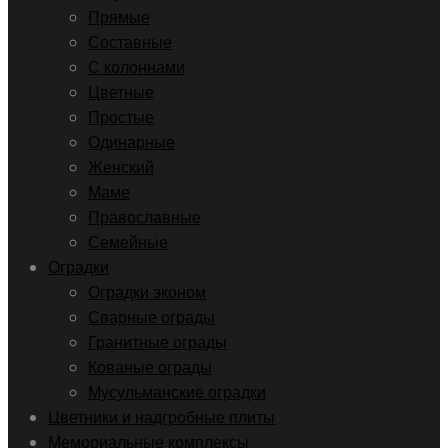
Прямые
Составные
С колоннами
Цветные
Простые
Одинарные
Женский
Маме
Православные
Семейные
Оградки
Оградки эконом
Сварные ограды
Гранитные ограды
Кованые ограды
Мусульманские оградки
Цветники и надгробные плиты
Мемориальные комплексы