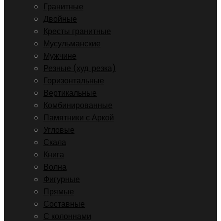
Гранитные
Двойные
Кресты гранитные
Мусульманские
Мужчине
Резные (худ. резка)
Горизонтальные
Вертикальные
Комбинированные
Памятники с Аркой
Угловые
Скала
Книга
Волна
Фигурные
Прямые
Составные
С колоннами