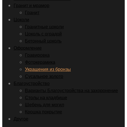
Гранит и мрамор
Гранит
Цоколи
Гранитные цоколи
Цоколь с оградой
Бетонный цоколь
Оформление
Гравировка
Фотокерамика
Украшения из бронзы
Сусальное золото
Благоустройство
Варианты Благоустройства на захоронение
Столы на кладбище
Щебень для могил
Крошка покрытие
Другое