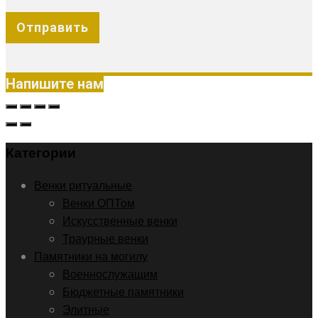
X
Напишите нам
Категории
Венки ритуальные
Венки ОПТом
Искусственные венки
Траурные венки
Памятники на могилу
Военнослужащим
Бюджетные памятники
Элитные