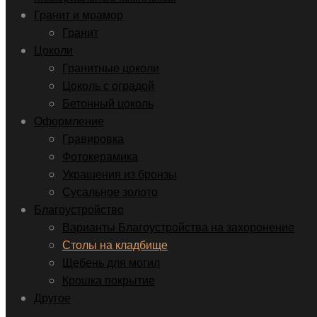
Гранит и мрамор
Гранит
Цоколи
Гранитные цоколи
Цоколь с оградой
Бетонный цоколь
Оформление
Гравировка
Фотокерамика
Украшения из бронзы
Сусальное золото
Благоустройство
Варианты Благоустройства на захоронение
Столы на кладбище
Щебень для могил
Крошка покрытие
Другое