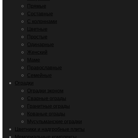
Прямые
Составные
С колоннами
Цветные
Простые
Одинарные
Женский
Маме
Православные
Семейные
Оградки
Оградки эконом
Сварные ограды
Гранитные ограды
Кованые ограды
Мусульманские оградки
Цветники и надгробные плиты
Мемориальные комплексы