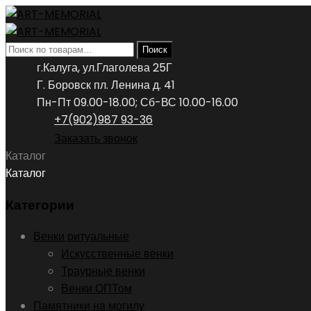
Искать:
Поиск
г.Калуга, ул.Глаголева 25Г
Г. Боровск пл. Ленина д. 41
Пн-Пт 09.00-18.00; Сб-ВС 10.00-16.00
+7(902)987 93-36
Заказать звонок
Каталог
Каталог
Категории
Венки ритуальные
Искусственные венки
Траурные венки
Венки ОПТом
Памятники на могилу