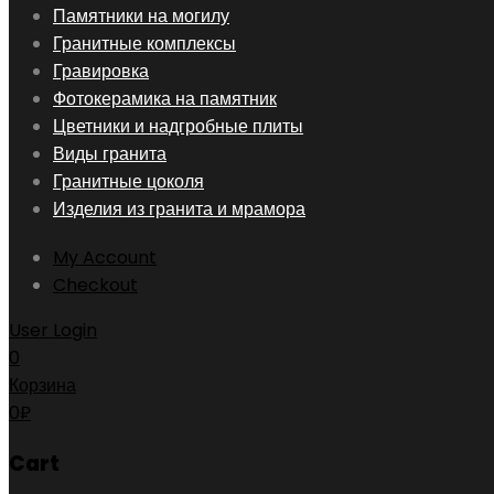
Skip
Памятники на могилу
to
Гранитные комплексы
content
Гравировка
Фотокерамика на памятник
Цветники и надгробные плиты
Виды гранита
Гранитные цоколя
Изделия из гранита и мрамора
My Account
Checkout
User Login
0
Корзина
0
₽
Cart