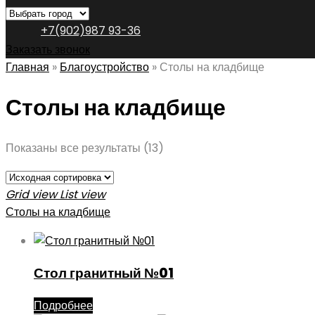
+7(902)987 93-36
Заказать звонок
Главная
»
Благоустройство
»
Столы на кладбище
Столы на кладбище
Показаны все результаты (13)
Grid view
List view
Столы на кладбище
Стол гранитный №01
Подробнее