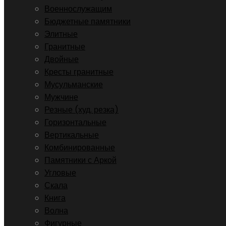
Военнослужащим
Бюджетные памятники
Элитные
Гранитные
Двойные
Кресты гранитные
Мусульманские
Мужчине
Резные (худ. резка)
Горизонтальные
Вертикальные
Комбинированные
Памятники с Аркой
Угловые
Скала
Книга
Волна
Фигурные