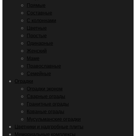
Прямые
Составные
С колоннами
Цветные
Простые
Одинарные
Женский
Маме
Православные
Семейные
Оградки
Оградки эконом
Сварные ограды
Гранитные ограды
Кованые ограды
Мусульманские оградки
Цветники и надгробные плиты
Мемориальные комплексы