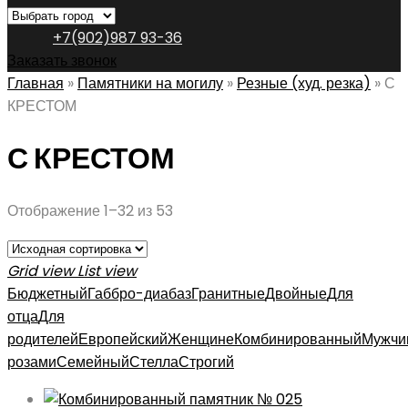
+7(902)987 93-36
Заказать звонок
Главная
»
Памятники на могилу
»
Резные (худ. резка)
»
С
КРЕСТОМ
С КРЕСТОМ
Отображение 1–32 из 53
Grid view
List view
Бюджетный
Габбро-диабаз
Гранитные
Двойные
Для
отца
Для
родителей
Европейский
Женщине
Комбинированный
Мужчи
розами
Семейный
Стелла
Строгий