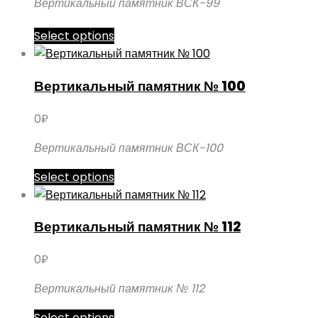
Вертикальный памятник ВСК-99
выбрать
на
Этот
Select options
странице
товар
товара.
имеет
Вертикальный памятник № 100
несколько
вариаций.
0
₽
Опции
можно
Вертикальный памятник ВСК-100
выбрать
Этот
Select options
на
товар
странице
имеет
товара.
Вертикальный памятник № 112
несколько
вариаций.
0
₽
Опции
можно
Вертикальный памятник № 112
выбрать
Этот
Select options