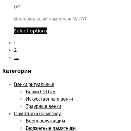
вариаций.
0
₽
Опции
можно
Вертикальный памятник № 170
выбрать
Этот
Select options
на
товар
странице
1
имеет
товара.
2
несколько
→
вариаций.
Опции
Категории
можно
выбрать
Венки ритуальные
на
Венки ОПТом
странице
Искусственные венки
товара.
Траурные венки
Памятники на могилу
Военнослужащим
Бюджетные памятники