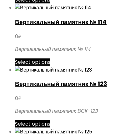
на
товар
странице
имеет
товара.
Вертикальный памятник № 114
несколько
вариаций.
0
₽
Опции
можно
Вертикальный памятник № 114
выбрать
Этот
Select options
на
товар
странице
имеет
товара.
Вертикальный памятник № 123
несколько
вариаций.
0
₽
Опции
можно
Вертикальный памятник ВСК-123
выбрать
Этот
Select options
на
товар
странице
имеет
товара.