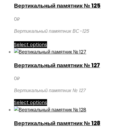
Вертикальный памятник № 125
несколько
вариаций.
0
₽
Опции
можно
Вертикальный памятник ВС-125
выбрать
на
Этот
Select options
странице
товар
товара.
имеет
Вертикальный памятник № 127
несколько
вариаций.
0
₽
Опции
можно
Вертикальный памятник № 127
выбрать
Этот
Select options
на
товар
странице
имеет
товара.
Вертикальный памятник № 128
несколько