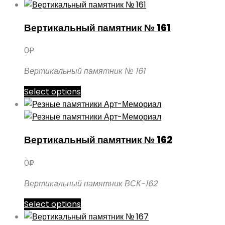
товар
имеет
Вертикальный памятник № 161
несколько
вариаций.
0
₽
Опции
можно
Вертикальный памятник № 161
выбрать
Этот
Select options
на
товар
странице
имеет
товара.
несколько
Вертикальный памятник № 162
вариаций.
Опции
0
₽
можно
выбрать
Вертикальный памятник ВСК-162
на
Этот
Select options
странице
товар
товара.