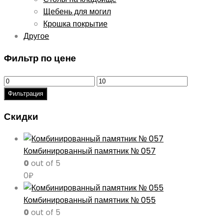
Щебень для могил
Крошка покрытие
Другое
Фильтр по цене
Минимальная
Максимальная
цена
цена
Фильтрация
Скидки
Комбинированный памятник № 057
0
out of 5
0
₽
Комбинированный памятник № 055
0
out of 5