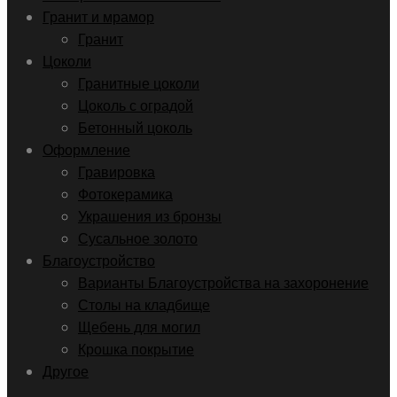
Гранит и мрамор
Гранит
Цоколи
Гранитные цоколи
Цоколь с оградой
Бетонный цоколь
Оформление
Гравировка
Фотокерамика
Украшения из бронзы
Сусальное золото
Благоустройство
Варианты Благоустройства на захоронение
Столы на кладбище
Щебень для могил
Крошка покрытие
Другое