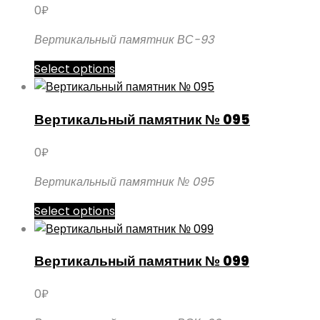
0
₽
Опции
можно
Вертикальный памятник ВС-93
выбрать
Этот
Select options
на
товар
странице
имеет
товара.
Вертикальный памятник № 095
несколько
вариаций.
0
₽
Опции
можно
Вертикальный памятник № 095
выбрать
Этот
Select options
на
товар
странице
имеет
товара.
Вертикальный памятник № 099
несколько
вариаций.
0
₽
Опции
можно