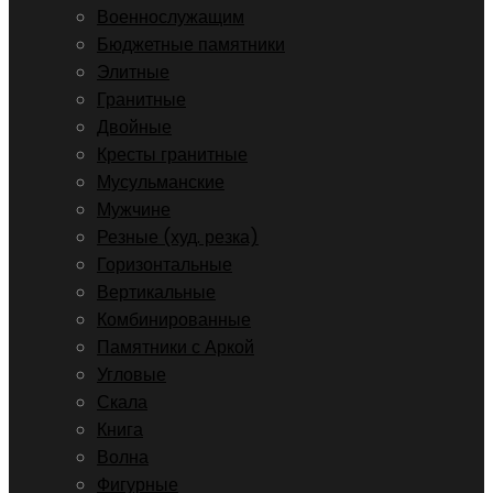
Военнослужащим
Бюджетные памятники
Элитные
Гранитные
Двойные
Кресты гранитные
Мусульманские
Мужчине
Резные (худ. резка)
Горизонтальные
Вертикальные
Комбинированные
Памятники с Аркой
Угловые
Скала
Книга
Волна
Фигурные