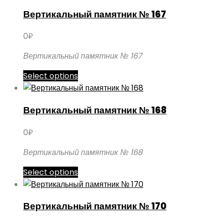
имеет
Вертикальный памятник № 167
несколько
вариаций.
0
₽
Опции
можно
Вертикальный памятник № 167
выбрать
Этот
Select options
на
товар
странице
имеет
товара.
Вертикальный памятник № 168
несколько
вариаций.
0
₽
Опции
можно
Вертикальный памятник № 168
выбрать
Этот
Select options
на
товар
странице
имеет
товара.
Вертикальный памятник № 170
несколько