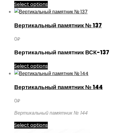
Этот
Select options
на
товар
странице
имеет
товара.
Вертикальный памятник № 137
несколько
вариаций.
0
₽
Опции
можно
Вертикальный памятник ВСК-137
выбрать
на
Этот
Select options
странице
товар
товара.
имеет
Вертикальный памятник № 144
несколько
вариаций.
0
₽
Опции
можно
Вертикальный памятник № 144
выбрать
Этот
Select options
на
товар
странице