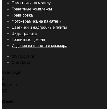
Skip
Памятники на могилу
to
Гранитные комплексы
content
Гравировка
Фотокерамика на памятник
Цветники и надгробные плиты
Виды гранита
Гранитные цоколя
Изделия из гранита и мрамора
My Account
Checkout
User Login
0
Корзина
0
₽
Cart