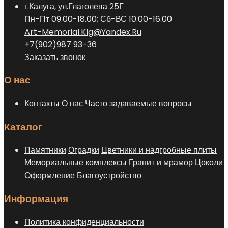
г.Калуга, ул.Глаголева 25Г
на
Пн-Пт 09.00-18.00; Сб-ВС 10.00-16.00
странице
Art-Memorial.Klg@Yandex.Ru
товара.
+7(902)987 93-36
Заказать звонок
О нас
Контакты
О нас
Часто задаваемые вопросы
Каталог
Памятники
Оградки
Цветники и надгробные плиты
Мемориальные комплексы
Гранит и мрамор
Цоколи
Оформление
Благоустройство
Информация
Политика конфиденциальности