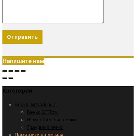
X
Напишите нам
Категории
Венки ритуальные
Венки ОПТом
Искусственные венки
Траурные венки
Памятники на могилу