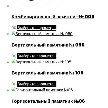
Комбинированный памятник № 005
Этот
0
₽
Выберите параметры
товар
имеет
Вертикальный памятник № 050
несколько
вариаций.
Этот
0
₽
Выберите параметры
Опции
товар
можно
имеет
выбрать
Вертикальный памятник № 105
несколько
на
вариаций.
странице
Этот
0
₽
Выберите параметры
Опции
товара.
товар
можно
имеет
выбрать
Горизонтальный памятник №06
несколько
на
вариаций.