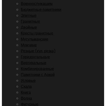
Военнослужащим
Бюджетные памятники
Элитные
Гранитные
Двойные
Кресты гранитные
Мусульманские
Мужчине
Резные (худ. резка)
Горизонтальные
Вертикальные
Комбинированные
Памятники с Аркой
Угловые
Скала
Книга
Волна
Фигурные