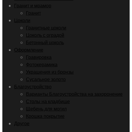
Гранит и мрамор
Гранит
Цоколи
Гранитные цоколи
Цоколь с оградой
Бетонный цоколь
Оформление
Гравировка
Фотокерамика
Украшения из бронзы
Сусальное золото
Благоустройство
Варианты Благоустройства на захоронение
Столы на кладбище
Щебень для могил
Крошка покрытие
Другое