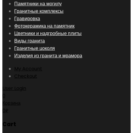
Skip
Памятники на могилу
to
Гранитные комплексы
content
Гравировка
Фотокерамика на памятник
Цветники и надгробные плиты
Виды гранита
Гранитные цоколя
Изделия из гранита и мрамора
My Account
Checkout
User Login
0
Корзина
0
₽
Cart