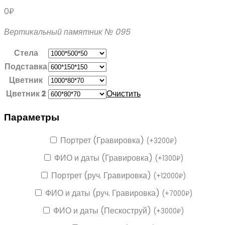
0
₽
Вертикальный памятник № 095
Стела
Подставка
Цветник
Цветник 2
Очистить
Параметры
Портрет (Гравировка)
(
+
3200
₽
)
ФИО и даты (Гравировка)
(
+
1300
₽
)
Портрет (руч. Гравировка)
(
+
12000
₽
)
ФИО и даты (руч. Гравировка)
(
+
7000
₽
)
ФИО и даты (Пескоструй)
(
+
3000
₽
)