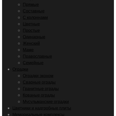
Прямые
Составные
С колоннами
Цветные
Простые
Одинарные
Женский
Маме
Православные
Семейные
Оградки
Оградки эконом
Сварные ограды
Гранитные ограды
Кованые ограды
Мусульманские оградки
Цветники и надгробные плиты
Мемориальные комплексы