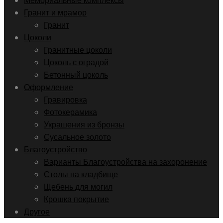
Мемориальные комплексы
Гранит и мрамор
Гранит
Цоколи
Гранитные цоколи
Цоколь с оградой
Бетонный цоколь
Оформление
Гравировка
Фотокерамика
Украшения из бронзы
Сусальное золото
Благоустройство
Варианты Благоустройства на захоронение
Столы на кладбище
Щебень для могил
Крошка покрытие
Другое