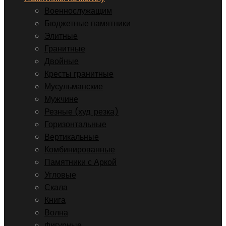
Военнослужащим
Бюджетные памятники
Элитные
Гранитные
Двойные
Кресты гранитные
Мусульманские
Мужчине
Резные (худ. резка)
Горизонтальные
Вертикальные
Комбинированные
Памятники с Аркой
Угловые
Скала
Книга
Волна
Фигурные