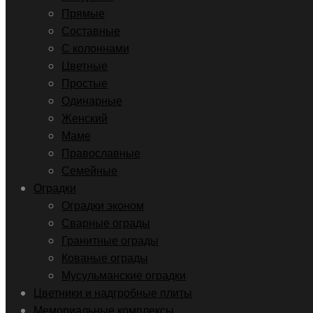
Прямые
Составные
С колоннами
Цветные
Простые
Одинарные
Женский
Маме
Православные
Семейные
Оградки
Оградки эконом
Сварные ограды
Гранитные ограды
Кованые ограды
Мусульманские оградки
Цветники и надгробные плиты
Мемориальные комплексы