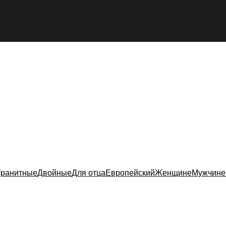
Гранитные
Двойные
Для отца
Европейский
Женщине
Мужчине