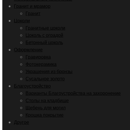
Гранит и мрамор
Гранит
Цоколи
Гранитные цоколи
Цоколь с оградой
Бетонный цоколь
Оформление
Гравировка
Фотокерамика
Украшения из бронзы
Сусальное золото
Благоустройство
Варианты Благоустройства на захоронение
Столы на кладбище
Щебень для могил
Крошка покрытие
Другое