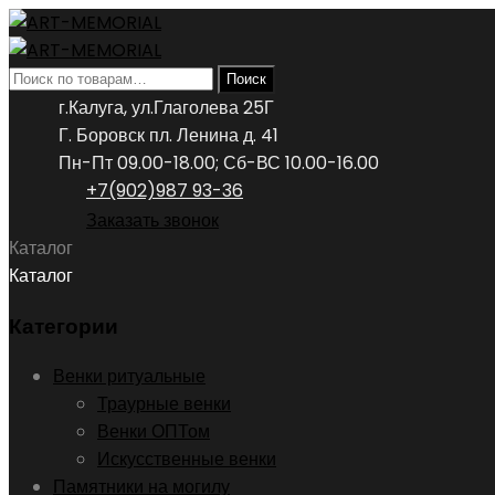
Искать:
Поиск
г.Калуга, ул.Глаголева 25Г
Г. Боровск пл. Ленина д. 41
Пн-Пт 09.00-18.00; Сб-ВС 10.00-16.00
+7(902)987 93-36
Заказать звонок
Каталог
Каталог
Категории
Венки ритуальные
Траурные венки
Венки ОПТом
Искусственные венки
Памятники на могилу