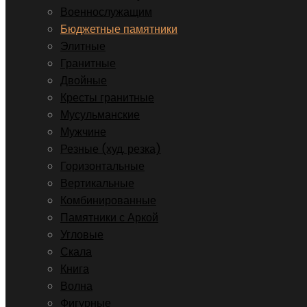
Военнослужащим
Бюджетные памятники
Элитные
Гранитные
Двойные
Кресты гранитные
Мусульманские
Мужчине
Резные (худ. резка)
Горизонтальные
Вертикальные
Комбинированные
Памятники с Аркой
Угловые
Скала
Книга
Волна
Фигурные