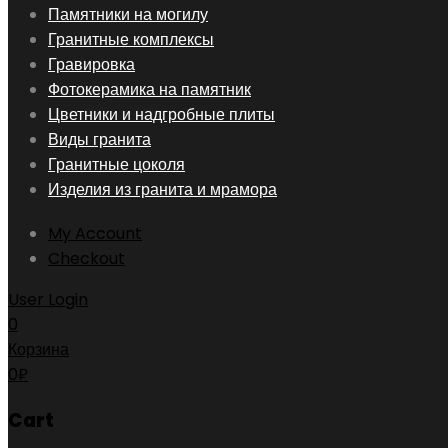
Skip
Памятники на могилу
to
Гранитные комплексы
content
Гравировка
Фотокерамика на памятник
Цветники и надгробные плиты
Виды гранита
Гранитные цоколя
Изделия из гранита и мрамора
My Account
Checkout
User Login
0
Корзина
0
₽
Cart