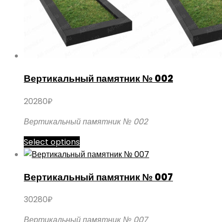
Вертикальный памятник № 002
20280
₽
Вертикальный памятник № 002
Этот
Select options
товар
имеет
Вертикальный памятник № 007
несколько
вариаций.
30280
₽
Опции
можно
Вертикальный памятник № 007