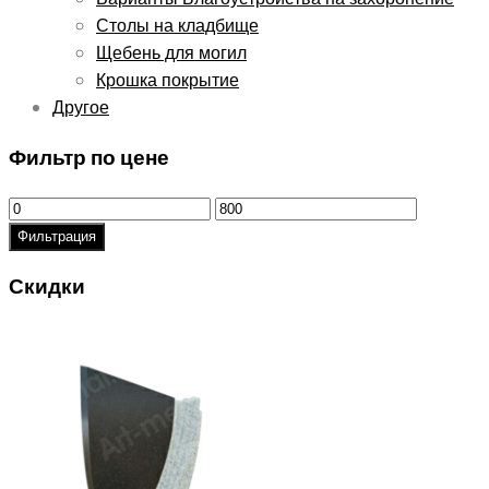
Столы на кладбище
Щебень для могил
Крошка покрытие
Другое
Фильтр по цене
Минимальная
Максимальная
цена
цена
Фильтрация
Скидки