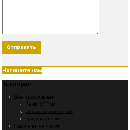
X
Напишите нам
Категории
Венки ритуальные
Венки ОПТом
Искусственные венки
Траурные венки
Памятники на могилу