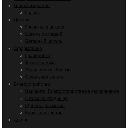
Гранит и мрамор
Гранит
Цоколи
Гранитные цоколи
Цоколь с оградой
Бетонный цоколь
Оформление
Гравировка
Фотокерамика
Украшения из бронзы
Сусальное золото
Благоустройство
Варианты Благоустройства на захоронение
Столы на кладбище
Щебень для могил
Крошка покрытие
Другое