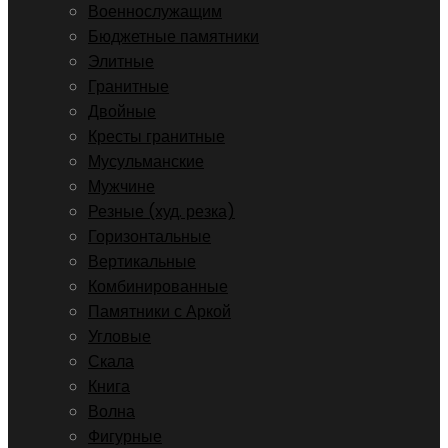
Военнослужащим
Бюджетные памятники
Элитные
Гранитные
Двойные
Кресты гранитные
Мусульманские
Мужчине
Резные (худ. резка)
Горизонтальные
Вертикальные
Комбинированные
Памятники с Аркой
Угловые
Скала
Книга
Волна
Фигурные