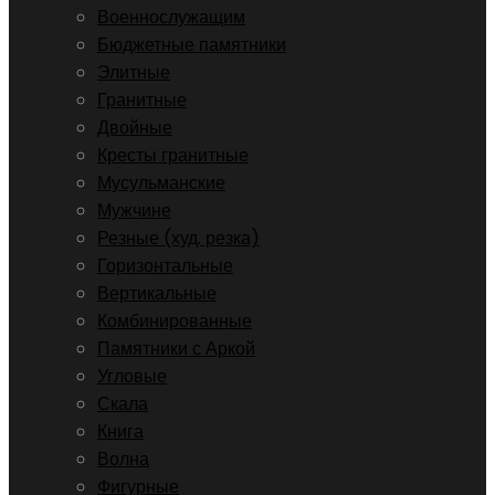
Военнослужащим
Бюджетные памятники
Элитные
Гранитные
Двойные
Кресты гранитные
Мусульманские
Мужчине
Резные (худ. резка)
Горизонтальные
Вертикальные
Комбинированные
Памятники с Аркой
Угловые
Скала
Книга
Волна
Фигурные