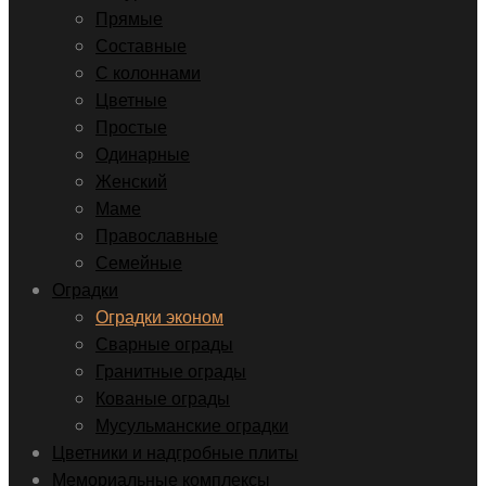
Прямые
Составные
С колоннами
Цветные
Простые
Одинарные
Женский
Маме
Православные
Семейные
Оградки
Оградки эконом
Сварные ограды
Гранитные ограды
Кованые ограды
Мусульманские оградки
Цветники и надгробные плиты
Мемориальные комплексы