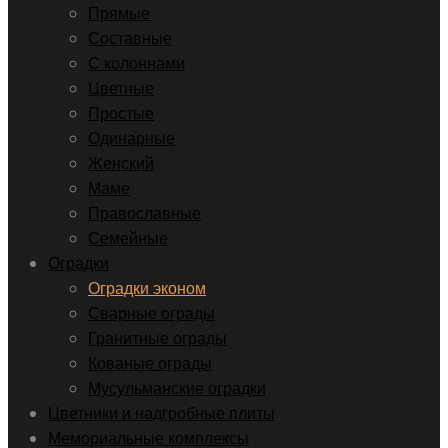
Прямые
Составные
С колоннами
Цветные
Простые
Одинарные
Женский
Маме
Православные
Семейные
Оградки
Оградки эконом
Сварные ограды
Гранитные ограды
Кованые ограды
Мусульманские оградки
Цветники и надгробные плиты
Мемориальные комплексы