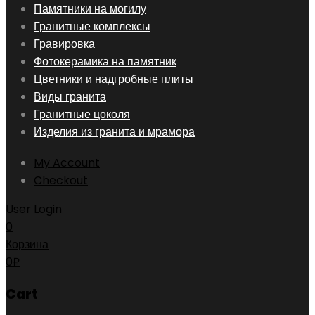
Skip
Памятники на могилу
to
Гранитные комплексы
content
Гравировка
Фотокерамика на памятник
Цветники и надгробные плиты
Виды гранита
Гранитные цоколя
Изделия из гранита и мрамора
My Account
Checkout
User Login
0
Корзина
0
₽
Cart