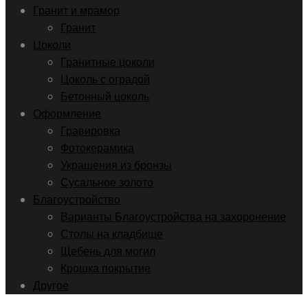
Гранит и мрамор
Гранит
Цоколи
Гранитные цоколи
Цоколь с оградой
Бетонный цоколь
Оформление
Гравировка
Фотокерамика
Украшения из бронзы
Сусальное золото
Благоустройство
Варианты Благоустройства на захоронение
Столы на кладбище
Щебень для могил
Крошка покрытие
Другое