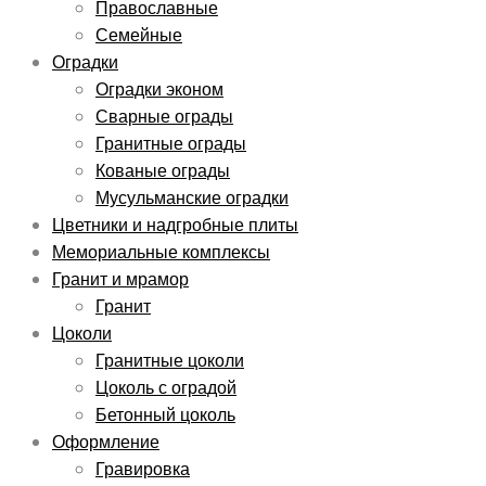
Православные
Семейные
Оградки
Оградки эконом
Сварные ограды
Гранитные ограды
Кованые ограды
Мусульманские оградки
Цветники и надгробные плиты
Мемориальные комплексы
Гранит и мрамор
Гранит
Цоколи
Гранитные цоколи
Цоколь с оградой
Бетонный цоколь
Оформление
Гравировка