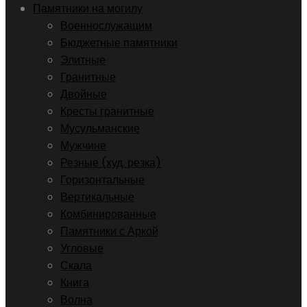
Памятники на могилу
Военнослужащим
Бюджетные памятники
Элитные
Гранитные
Двойные
Кресты гранитные
Мусульманские
Мужчине
Резные (худ. резка)
Горизонтальные
Вертикальные
Комбинированные
Памятники с Аркой
Угловые
Скала
Книга
Волна