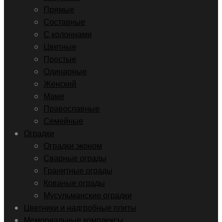
Прямые
Составные
С колоннами
Цветные
Простые
Одинарные
Женский
Маме
Православные
Семейные
Оградки
Оградки эконом
Сварные ограды
Гранитные ограды
Кованые ограды
Мусульманские оградки
Цветники и надгробные плиты
Мемориальные комплексы