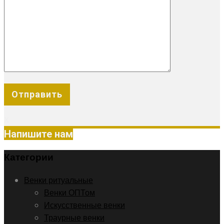
X
Напишите нам
Категории
Венки ритуальные
Венки ОПТом
Искусственные венки
Траурные венки