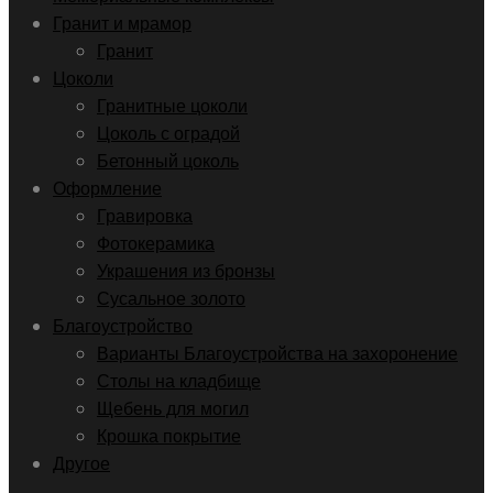
Гранит и мрамор
Гранит
Цоколи
Гранитные цоколи
Цоколь с оградой
Бетонный цоколь
Оформление
Гравировка
Фотокерамика
Украшения из бронзы
Сусальное золото
Благоустройство
Варианты Благоустройства на захоронение
Столы на кладбище
Щебень для могил
Крошка покрытие
Другое