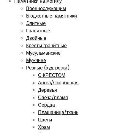
Памятники на могилу
Военнослужащим
Бюджетные памятники
Элитные
Гранитные
Двойные
Кресты гранитные
Мусульманские
Мужчине
Резные (худ. резка)
С КРЕСТОМ
Ангел/Скорбящая
Деревья
Свеча/пламя
Сердца
Плащаница/ткань
Цветы
Храм