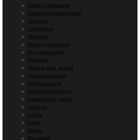
Военнослужащим
Бюджетные памятники
Элитные
Гранитные
Двойные
Кресты гранитные
Мусульманские
Мужчине
Резные (худ. резка)
Горизонтальные
Вертикальные
Комбинированные
Памятники с Аркой
Угловые
Скала
Книга
Волна
Фигурные