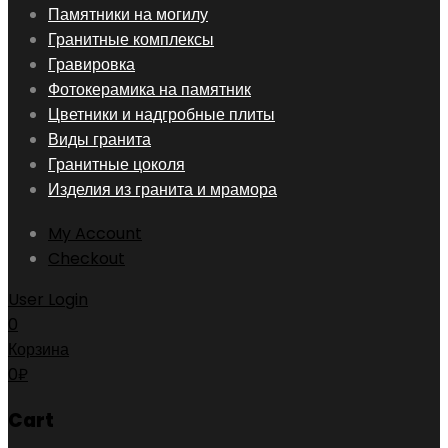
Skip
Памятники на могилу
to
Гранитные комплексы
content
Гравировка
Фотокерамика на памятник
Цветники и надгробные плиты
Виды гранита
Гранитные цоколя
Изделия из гранита и мрамора
My Account
Checkout
User Login
0
Корзина
0
₽
Cart