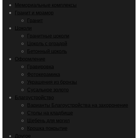
Мемориальные комплексы
Гранит и мрамор
Гранит
Цоколи
Гранитные цоколи
Цоколь с оградой
Бетонный цоколь
Оформление
Гравировка
Фотокерамика
Украшения из бронзы
Сусальное золото
Благоустройство
Варианты Благоустройства на захоронение
Столы на кладбище
Щебень для могил
Крошка покрытие
Другое