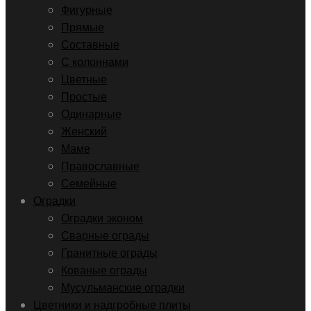
Фигурные
Прямые
Составные
С колоннами
Цветные
Простые
Одинарные
Женский
Маме
Православные
Семейные
Оградки
Оградки эконом
Сварные ограды
Гранитные ограды
Кованые ограды
Мусульманские оградки
Цветники и надгробные плиты