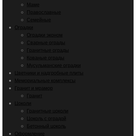
Маме
Православные
Семейные
Оградки
Оградки эконом
Сварные ограды
Гранитные ограды
Кованые ограды
Мусульманские оградки
Цветники и надгробные плиты
Мемориальные комплексы
Гранит и мрамор
Гранит
Цоколи
Гранитные цоколи
Цоколь с оградой
Бетонный цоколь
Оформление