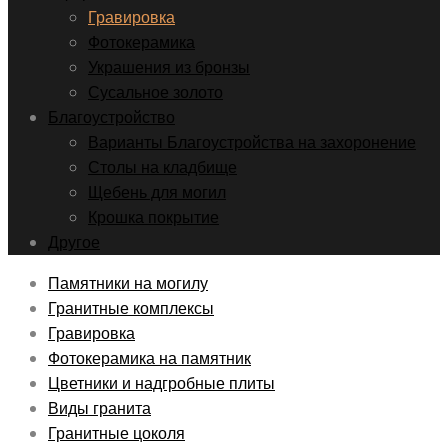
Гравировка
Фотокерамика
Украшения из бронзы
Сусальное золото
Благоустройство
Варианты Благоустройства на захоронение
Столы на кладбище
Щебень для могил
Крошка покрытие
Другое
Памятники на могилу
Гранитные комплексы
Гравировка
Фотокерамика на памятник
Цветники и надгробные плиты
Виды гранита
Гранитные цоколя