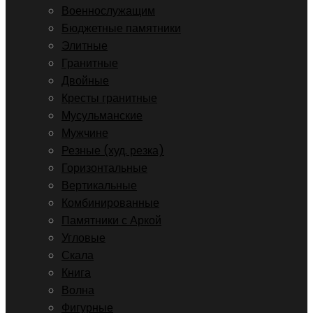
Военнослужащим
Бюджетные памятники
Элитные
Гранитные
Двойные
Кресты гранитные
Мусульманские
Мужчине
Резные (худ. резка)
Горизонтальные
Вертикальные
Комбинированные
Памятники с Аркой
Угловые
Скала
Книга
Волна
Фигурные