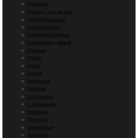
Мужчине
Резные (худ. резка)
Горизонтальные
Вертикальные
Комбинированные
Памятники с Аркой
Угловые
Скала
Книга
Волна
Фигурные
Прямые
Составные
С колоннами
Цветные
Простые
Одинарные
Женский