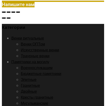
Напишите нам
Категории
Венки ритуальные
Венки ОПТом
Искусственные венки
Траурные венки
Памятники на могилу
Военнослужащим
Бюджетные памятники
Элитные
Гранитные
Двойные
Кресты гранитные
Мусульманские