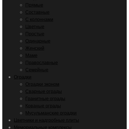
Прямые
Составные
С колоннами
Цветные
Простые
Одинарные
Женский
Маме
Православные
Семейные
Оградки
Оградки эконом
Сварные ограды
Гранитные ограды
Кованые ограды
Мусульманские оградки
Цветники и надгробные плиты
Мемориальные комплексы