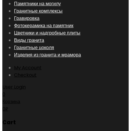
Skip
Памятники на могилу
to
Гранитные комплексы
content
Гравировка
Фотокерамика на памятник
Цветники и надгробные плиты
Виды гранита
Гранитные цоколя
Изделия из гранита и мрамора
My Account
Checkout
User Login
0
Корзина
0
₽
Cart