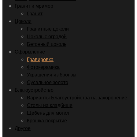
Гранит и мрамор
Гранит
Цоколи
Гранитные цоколи
Цоколь с оградой
Бетонный цоколь
Оформление
Гравировка
Фотокерамика
Украшения из бронзы
Сусальное золото
Благоустройство
Варианты Благоустройства на захоронение
Столы на кладбище
Щебень для могил
Крошка покрытие
Другое