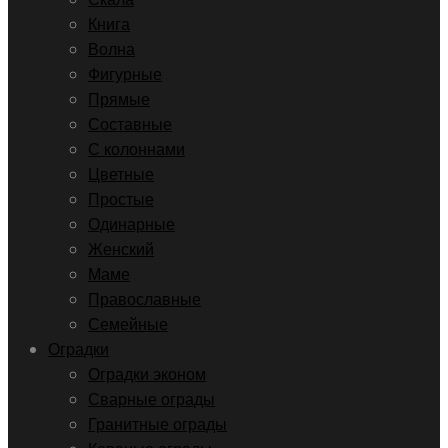
Книга
Волна
Фигурные
Прямые
Составные
С колоннами
Цветные
Простые
Одинарные
Женский
Маме
Православные
Семейные
Оградки
Оградки эконом
Сварные ограды
Гранитные ограды