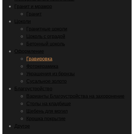
Гранит и мрамор
Гранит
Цоколи
Гранитные цоколи
Цоколь с оградой
Бетонный цоколь
Оформление
Гравировка
Фотокерамика
Украшения из бронзы
Сусальное золото
Благоустройство
Варианты Благоустройства на захоронение
Столы на кладбище
Щебень для могил
Крошка покрытие
Другое