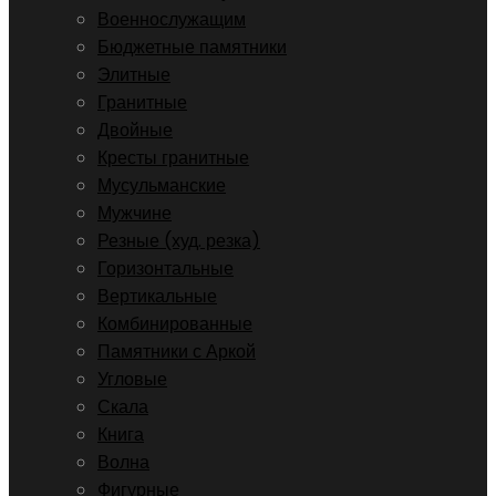
Военнослужащим
Бюджетные памятники
Элитные
Гранитные
Двойные
Кресты гранитные
Мусульманские
Мужчине
Резные (худ. резка)
Горизонтальные
Вертикальные
Комбинированные
Памятники с Аркой
Угловые
Скала
Книга
Волна
Фигурные