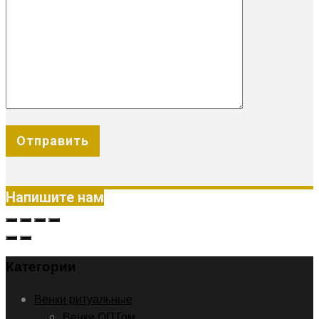
X
Напишите нам
Категории
Венки ритуальные
Венки ОПТом