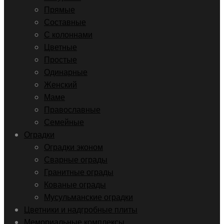
Прямые
Составные
С колоннами
Цветные
Простые
Одинарные
Женский
Маме
Православные
Семейные
Оградки
Оградки эконом
Сварные ограды
Гранитные ограды
Кованые ограды
Мусульманские оградки
Цветники и надгробные плиты
Мемориальные комплексы