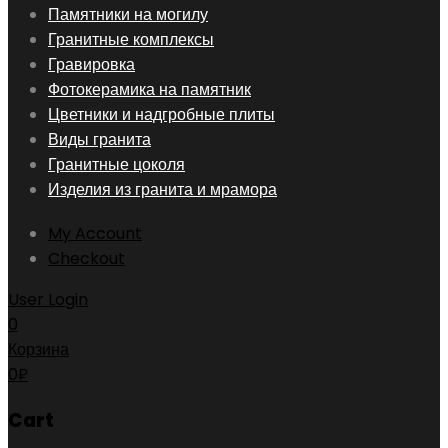
Skip
Памятники на могилу
to
Гранитные комплексы
content
Гравировка
Фотокерамика на памятник
Цветники и надгробные плиты
Виды гранита
Гранитные цоколя
Изделия из гранита и мрамора
My Account
Checkout
User Login
0
Корзина
0
₽
Cart