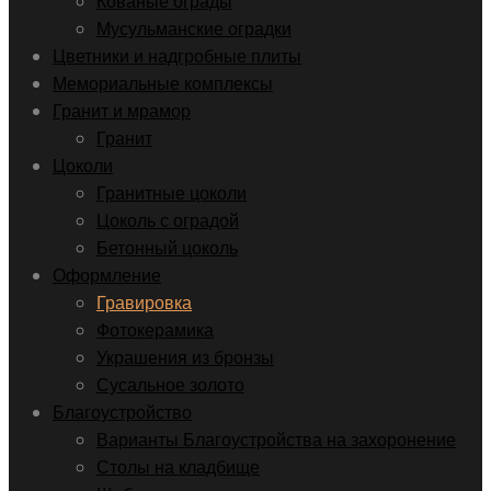
Кованые ограды
Мусульманские оградки
Цветники и надгробные плиты
Мемориальные комплексы
Гранит и мрамор
Гранит
Цоколи
Гранитные цоколи
Цоколь с оградой
Бетонный цоколь
Оформление
Гравировка
Фотокерамика
Украшения из бронзы
Сусальное золото
Благоустройство
Варианты Благоустройства на захоронение
Столы на кладбище