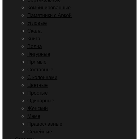
Комбинированные
Памятники с Аркой
Угловые
Скала
Книга
Волна
Фигурные
Прямые
Составные
С колоннами
Цветные
Простые
Одинарные
Женский
Маме
Православные
Семейные