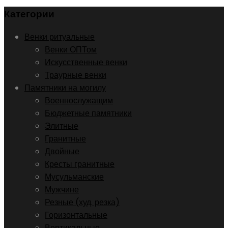
Категории
Венки ритуальные
Венки ОПТом
Искусственные венки
Траурные венки
Памятники на могилу
Военнослужащим
Бюджетные памятники
Элитные
Гранитные
Двойные
Кресты гранитные
Мусульманские
Мужчине
Резные (худ. резка)
Горизонтальные
Вертикальные