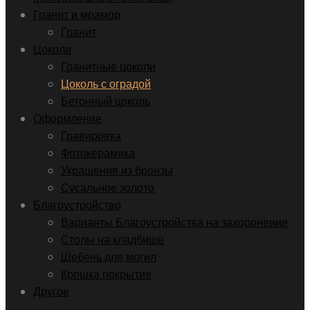
Гранит и мрамор
Гранит
Цоколи
Гранитные цоколи
Цоколь с оградой
Бетонный цоколь
Оформление
Гравировка
Фотокерамика
Украшения из бронзы
Сусальное золото
Благоустройство
Варианты Благоустройства на захоронение
Столы на кладбище
Щебень для могил
Крошка покрытие
Другое