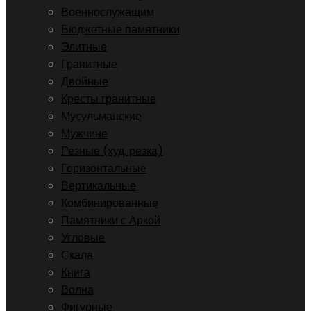
Военнослужащим
Бюджетные памятники
Элитные
Гранитные
Двойные
Кресты гранитные
Мусульманские
Мужчине
Резные (худ. резка)
Горизонтальные
Вертикальные
Комбинированные
Памятники с Аркой
Угловые
Скала
Книга
Волна
Фигурные