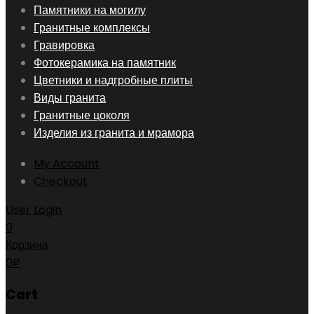
Skip
Памятники на могилу
to
Гранитные комплексы
content
Гравировка
Фотокерамика на памятник
Цветники и надгробные плиты
Виды гранита
Гранитные цоколя
Изделия из гранита и мрамора
My Account
Checkout
User Login
0
Корзина
0
₽
Cart