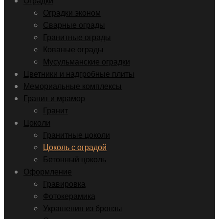
Оградки
Оградки эконом
Сварные ограды
Гранитные ограды
Кованые ограды
Мусульманские оградки
Цветники и надгробные плиты
Мемориальные комплексы
Гранит и мрамор
Гранит
Цоколи
Гранитные цоколи
Цоколь с оградой
Бетонный цоколь
Оформление
Гравировка
Фотокерамика
Украшения из бронзы