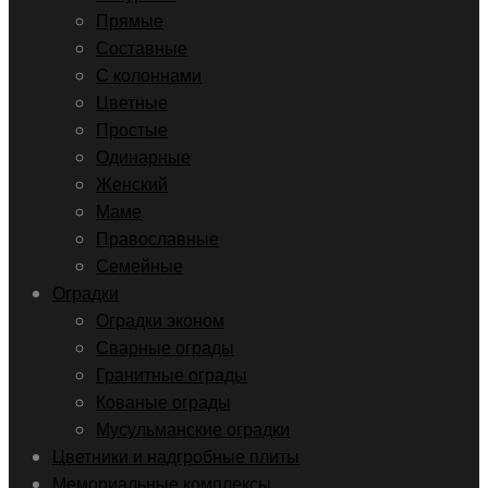
Прямые
Составные
С колоннами
Цветные
Простые
Одинарные
Женский
Маме
Православные
Семейные
Оградки
Оградки эконом
Сварные ограды
Гранитные ограды
Кованые ограды
Мусульманские оградки
Цветники и надгробные плиты
Мемориальные комплексы