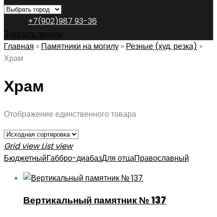
+7(902)987 93-36
Заказать звонок
Главная
»
Памятники на могилу
»
Резные (худ. резка)
»
Храм
Храм
Отображение единственного товара
Grid view
List view
Бюджетный
Габбро-диабаз
Для отца
Православный
Вертикальный памятник № 137