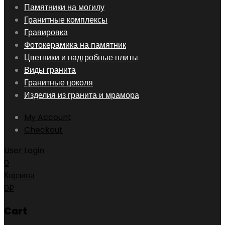
Skip
Памятники на могилу
to
Гранитные комплексы
content
Гравировка
Фотокерамика на памятник
Цветники и надгробные плиты
Виды гранита
Гранитные цоколя
Изделия из гранита и мрамора
My Account
Checkout
User Login
0
Корзина
0
₽
Cart