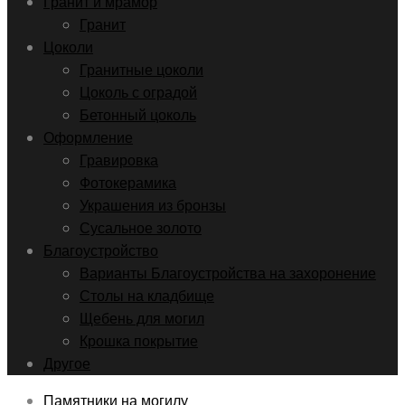
Гранит и мрамор
Гранит
Цоколи
Гранитные цоколи
Цоколь с оградой
Бетонный цоколь
Оформление
Гравировка
Фотокерамика
Украшения из бронзы
Сусальное золото
Благоустройство
Варианты Благоустройства на захоронение
Столы на кладбище
Щебень для могил
Крошка покрытие
Другое
Памятники на могилу