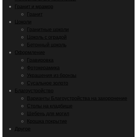
Гранит и мрамор
Гранит
Цоколи
Гранитные цоколи
Цоколь с оградой
Бетонный цоколь
Оформление
Гравировка
Фотокерамика
Украшения из бронзы
Сусальное золото
Благоустройство
Варианты Благоустройства на захоронение
Столы на кладбище
Щебень для могил
Крошка покрытие
Другое