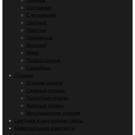
Прямые
Составные
С колоннами
Цветные
Простые
Одинарные
Женский
Маме
Православные
Семейные
Оградки
Оградки эконом
Сварные ограды
Гранитные ограды
Кованые ограды
Мусульманские оградки
Цветники и надгробные плиты
Мемориальные комплексы