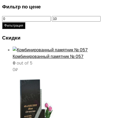
Фильтр по цене
Минимальная
Максимальная
цена
цена
Фильтрация
Скидки
Комбинированный памятник № 057
0
out of 5
0
₽