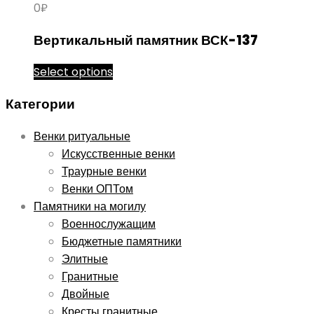
0
₽
Вертикальный памятник ВСК-137
Этот
Select options
товар
Категории
имеет
несколько
Венки ритуальные
вариаций.
Искусственные венки
Опции
Траурные венки
можно
Венки ОПТом
выбрать
Памятники на могилу
на
Военнослужащим
странице
Бюджетные памятники
товара.
Элитные
Гранитные
Двойные
Кресты гранитные