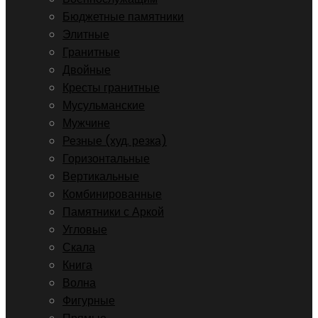
Бюджетные памятники
Элитные
Гранитные
Двойные
Кресты гранитные
Мусульманские
Мужчине
Резные (худ. резка)
Горизонтальные
Вертикальные
Комбинированные
Памятники с Аркой
Угловые
Скала
Книга
Волна
Фигурные