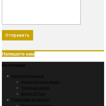
X
Напишите нам
Категории
Венки ритуальные
Искусственные венки
Траурные венки
Венки ОПТом
Памятники на могилу
Военнослужащим