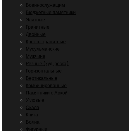
Военнослужащим
Бюджетные памятники
Элитные
Гранитные
Двойные
Кресты гранитные
Мусульманские
Мужчине
Резные (худ. резка)
Горизонтальные
Вертикальные
Комбинированные
Памятники с Аркой
Угловые
Скала
Книга
Волна
Фигурные