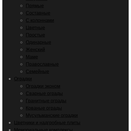
Прямые
Составные
С колоннами
Цветные
Простые
Одинарные
Женский
Маме
Православные
Семейные
Оградки
Оградки эконом
Сварные ограды
Гранитные ограды
Кованые ограды
Мусульманские оградки
Цветники и надгробные плиты
Мемориальные комплексы