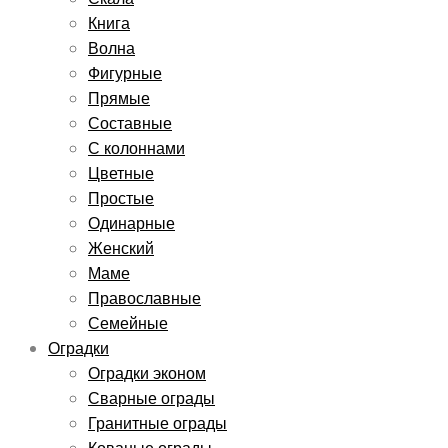
Книга
Волна
Фигурные
Прямые
Составные
С колоннами
Цветные
Простые
Одинарные
Женский
Маме
Православные
Семейные
Оградки
Оградки эконом
Сварные ограды
Гранитные ограды