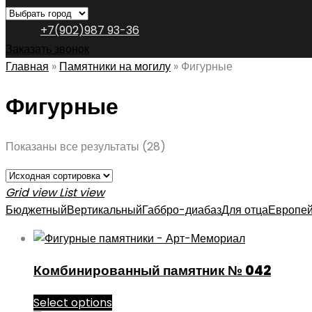
+7(902)987 93-36
Заказать звонок
Главная
»
Памятники на могилу
»
Фигурные
Фигурные
Показаны все результаты (28)
Grid view
List view
Бюджетный
Вертикальный
Габбро-диабаз
Для отца
Европей
Комбинированный памятник № 042
Select options