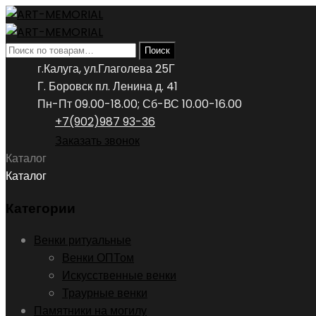
Искать:
Поиск
г.Калуга, ул.Глаголева 25Г
Г. Боровск пл. Ленина д. 41
Пн-Пт 09.00-18.00; Сб-ВС 10.00-16.00
+7(902)987 93-36
Заказать звонок
Каталог
Каталог
Категории
Венки ритуальные
Венки ОПТом
Искусственные венки
Траурные венки
Памятники на могилу