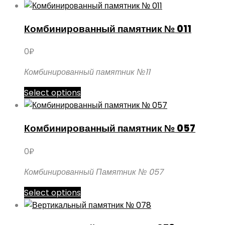
Комбинированный памятник № 011
0
₽
Комбинированный памятник №11
Этот
Select options
товар
имеет
Комбинированный памятник № 057
несколько
вариаций.
0
₽
Опции
можно
Комбинированный Памятник № 057
выбрать
Этот
Select options
на
товар
странице
имеет
товара.