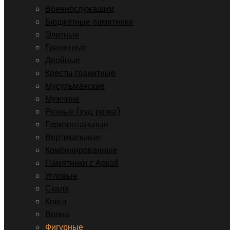
Военнослужащим
Бюджетные памятники
Элитные
Гранитные
Двойные
Кресты гранитные
Мусульманские
Мужчине
Резные (худ. резка)
Горизонтальные
Вертикальные
Комбинированные
Памятники с Аркой
Угловые
Скала
Книга
Волна
Фигурные