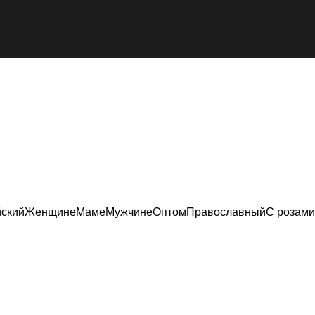
ский
Женщине
Маме
Мужчине
Оптом
Православный
С розами