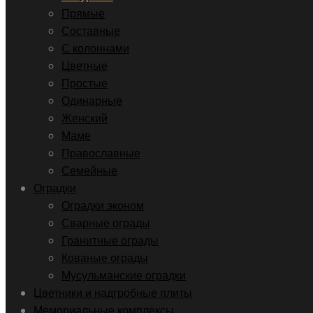
Прямые
Составные
С колоннами
Цветные
Простые
Одинарные
Женский
Маме
Православные
Семейные
Оградки
Оградки эконом
Сварные ограды
Гранитные ограды
Кованые ограды
Мусульманские оградки
Цветники и надгробные плиты
Мемориальные комплексы