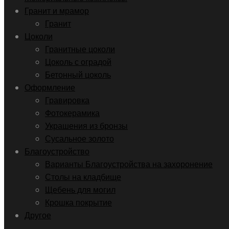
Гранит и мрамор
Гранит
Цоколи
Гранитные цоколи
Цоколь с оградой
Бетонный цоколь
Оформление
Гравировка
Фотокерамика
Украшения из бронзы
Сусальное золото
Благоустройство
Варианты Благоустройства на захоронение
Столы на кладбище
Щебень для могил
Крошка покрытие
Другое