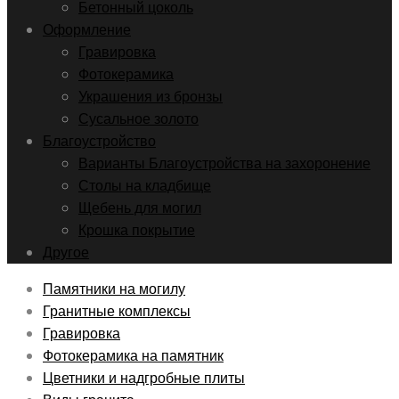
Бетонный цоколь
Оформление
Гравировка
Фотокерамика
Украшения из бронзы
Сусальное золото
Благоустройство
Варианты Благоустройства на захоронение
Столы на кладбище
Щебень для могил
Крошка покрытие
Другое
Памятники на могилу
Гранитные комплексы
Гравировка
Фотокерамика на памятник
Цветники и надгробные плиты