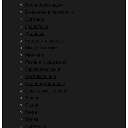
Военнослужащим
Бюджетные памятники
Элитные
Гранитные
Двойные
Кресты гранитные
Мусульманские
Мужчине
Резные (худ. резка)
Горизонтальные
Вертикальные
Комбинированные
Памятники с Аркой
Угловые
Скала
Книга
Волна
Фигурные