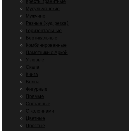
Кресты гранитные
Мусульманские
Мужчине
Резные (худ. резка)
Горизонтальные
Вертикальные
Комбинированные
Памятники с Аркой
Угловые
Скала
Книга
Волна
Фигурные
Прямые
Составные
С колоннами
Цветные
Простые