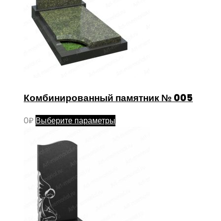
товара.
Комбинированный памятник № 005
Этот
0
₽
Выберите параметры
товар
имеет
несколько
вариаций.
Опции
можно
выбрать
на