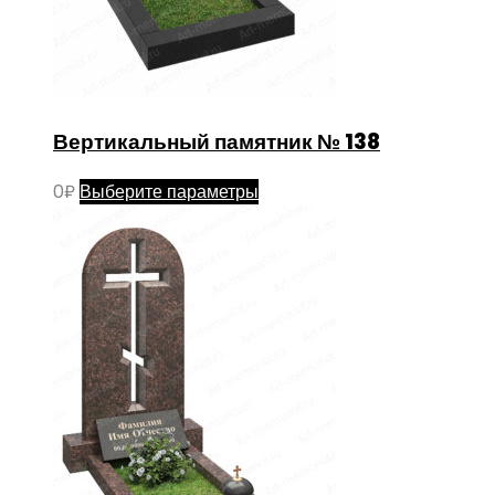
Вертикальный памятник № 138
Этот
0
₽
Выберите параметры
товар
имеет
несколько
вариаций.
Опции
можно
выбрать
на
странице
товара.