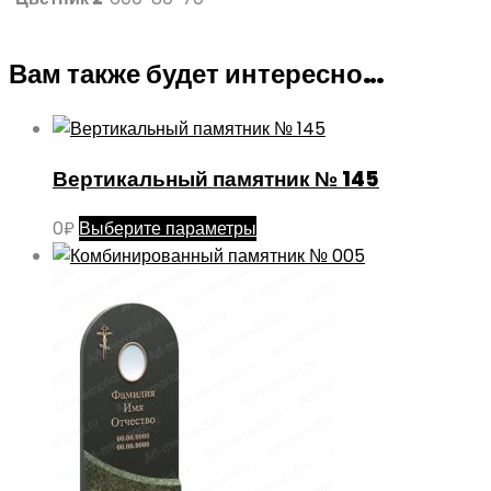
Вам также будет интересно…
Вертикальный памятник № 145
Этот
0
₽
Выберите параметры
товар
имеет
несколько
вариаций.
Опции
можно
выбрать
на
странице