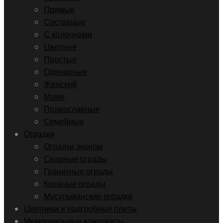
Прямые
Составные
С колоннами
Цветные
Простые
Одинарные
Женский
Маме
Православные
Семейные
Оградки
Оградки эконом
Сварные ограды
Гранитные ограды
Кованые ограды
Мусульманские оградки
Цветники и надгробные плиты
Мемориальные комплексы