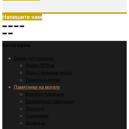
X
Напишите нам
Категории
Венки ритуальные
Венки ОПТом
Искусственные венки
Траурные венки
Памятники на могилу
Военнослужащим
Бюджетные памятники
Элитные
Гранитные
Двойные