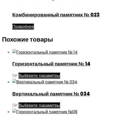
Комбинированный памятник № 023
Подробнее
Похожие товары
Горизонтальный памятник № 14
Этот
0
₽
Выберите параметры
товар
имеет
Вертикальный памятник № 034
несколько
вариаций.
Этот
0
₽
Выберите параметры
Опции
товар
можно