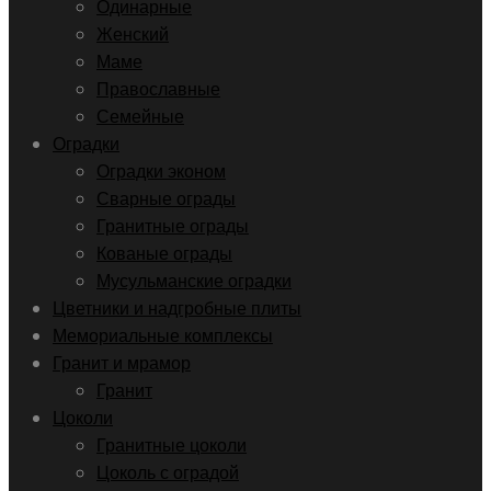
Одинарные
Женский
Маме
Православные
Семейные
Оградки
Оградки эконом
Сварные ограды
Гранитные ограды
Кованые ограды
Мусульманские оградки
Цветники и надгробные плиты
Мемориальные комплексы
Гранит и мрамор
Гранит
Цоколи
Гранитные цоколи
Цоколь с оградой