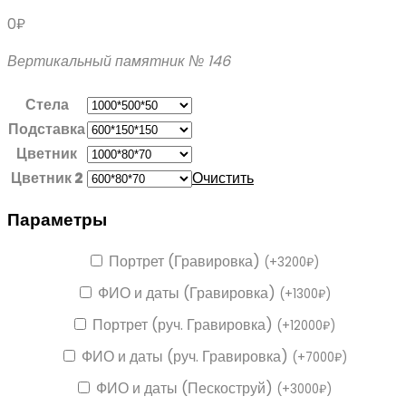
0
₽
Вертикальный памятник № 146
Стела
Подставка
Цветник
Цветник 2
Очистить
Параметры
Портрет (Гравировка)
(
+
3200
₽
)
ФИО и даты (Гравировка)
(
+
1300
₽
)
Портрет (руч. Гравировка)
(
+
12000
₽
)
ФИО и даты (руч. Гравировка)
(
+
7000
₽
)
ФИО и даты (Пескоструй)
(
+
3000
₽
)