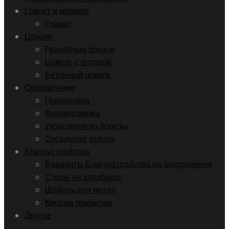
Гранит и мрамор
Гранит
Цоколи
Гранитные цоколи
Цоколь с оградой
Бетонный цоколь
Оформление
Гравировка
Фотокерамика
Украшения из бронзы
Сусальное золото
Благоустройство
Варианты Благоустройства на захоронение
Столы на кладбище
Щебень для могил
Крошка покрытие
Другое