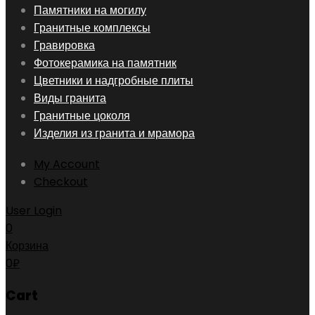
Skip
Памятники на могилу
to
Гранитные комплексы
content
Гравировка
Фотокерамика на памятник
Цветники и надгробные плиты
Виды гранита
Гранитные цоколя
Изделия из гранита и мрамора
My Account
Checkout
User Login
0
Корзина
0
₽
Cart