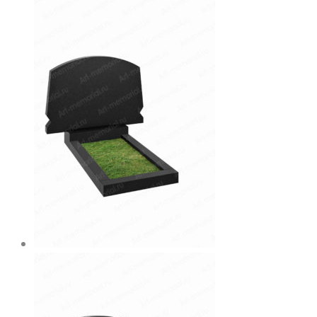
товар
можно
имеет
выбрать
несколько
на
вариаций.
странице
Опции
товара.
можно
выбрать
на
странице
товара.