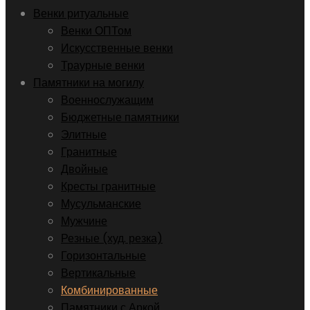
Венки ритуальные
Венки ОПТом
Искусственные венки
Траурные венки
Памятники на могилу
Военнослужащим
Бюджетные памятники
Элитные
Гранитные
Двойные
Кресты гранитные
Мусульманские
Мужчине
Резные (худ. резка)
Горизонтальные
Вертикальные
Комбинированные
Памятники с Аркой