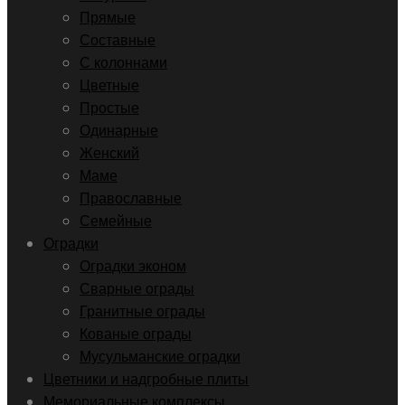
Прямые
Составные
С колоннами
Цветные
Простые
Одинарные
Женский
Маме
Православные
Семейные
Оградки
Оградки эконом
Сварные ограды
Гранитные ограды
Кованые ограды
Мусульманские оградки
Цветники и надгробные плиты
Мемориальные комплексы