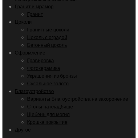
Гранит и мрамор
Гранит
Цоколи
Гранитные цоколи
Цоколь с оградой
Бетонный цоколь
Оформление
Гравировка
Фотокерамика
Украшения из бронзы
Сусальное золото
Благоустройство
Варианты Благоустройства на захоронение
Столы на кладбище
Щебень для могил
Крошка покрытие
Другое