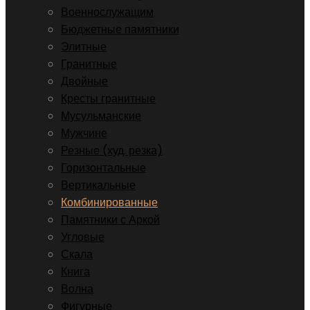
Военнослужащим
Бюджетные памятники
Элитные
Гранитные
Двойные
Кресты гранитные
Мусульманские
Мужчине
Резные (худ. резка)
Горизонтальные
Вертикальные
Комбинированные
Памятники с Аркой
Угловые
Скала
Книга
Волна
Фигурные