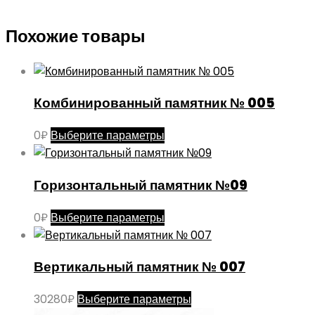
Похожие товары
Комбинированный памятник № 005
Этот
0
₽
Выберите параметры
товар
имеет
Горизонтальный памятник №09
несколько
вариаций.
Этот
0
₽
Выберите параметры
Опции
товар
можно
имеет
выбрать
Вертикальный памятник № 007
несколько
на
вариаций.
странице
Этот
30280
₽
Выберите параметры
Опции
товара.