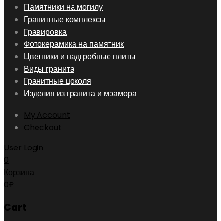
Skip
Памятники на могилу
to
Гранитные комплексы
content
Гравировка
Фотокерамика на памятник
Цветники и надгробные плиты
Виды гранита
Гранитные цоколя
Изделия из гранита и мрамора
My Account
Checkout
User Login
0
Корзина
0
₽
Cart