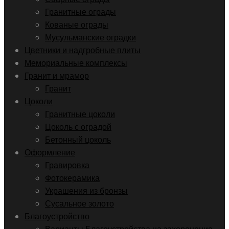
Гранитные ограды
Кованые ограды
Мусульманские оградки
Цветники и надгробные плиты
Мемориальные комплексы
Гранит и мрамор
Гранит
Цоколи
Гранитные цоколи
Цоколь с оградой
Бетонный цоколь
Оформление
Гравировка
Фотокерамика
Украшения из бронзы
Сусальное золото
Благоустройство