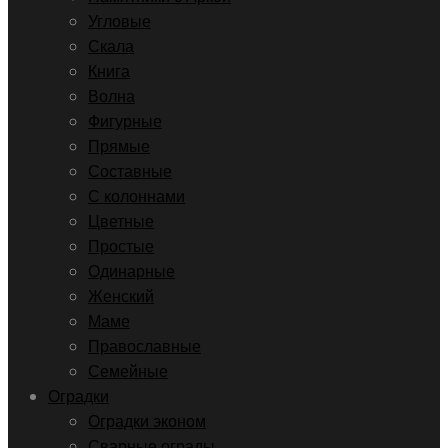
Угловые
Скала
Книга
Волна
Фигурные
Прямые
Составные
С колоннами
Цветные
Простые
Одинарные
Женский
Маме
Православные
Семейные
Оградки
Оградки эконом
Сварные ограды