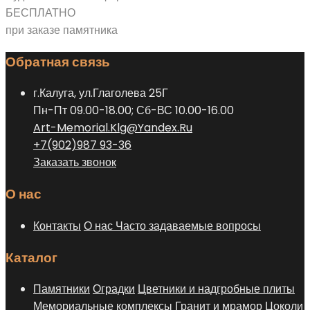
выбрать
несколько
БЕСПЛАТНО
на
вариаций.
при заказе памятника
странице
Опции
товара.
Обратная связь
можно
выбрать
г.Калуга, ул.Глаголева 25Г
на
Пн-Пт 09.00-18.00; Сб-ВС 10.00-16.00
странице
Art-Memorial.Klg@Yandex.Ru
товара.
+7(902)987 93-36
Заказать звонок
О нас
Контакты
О нас
Часто задаваемые вопросы
Каталог
Памятники
Оградки
Цветники и надгробные плиты
Мемориальные комплексы
Гранит и мрамор
Цоколи