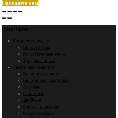
Напишите нам
Категории
Венки ритуальные
Венки ОПТом
Искусственные венки
Траурные венки
Памятники на могилу
Военнослужащим
Бюджетные памятники
Элитные
Гранитные
Двойные
Кресты гранитные
Мусульманские