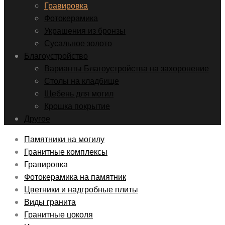
Гравировка
Фотокерамика
Украшения из бронзы
Сусальное золото
Благоустройство
Варианты Благоустройства на захоронение
Столы на кладбище
Щебень для могил
Крошка покрытие
Другое
Памятники на могилу
Гранитные комплексы
Гравировка
Фотокерамика на памятник
Цветники и надгробные плиты
Виды гранита
Гранитные цоколя