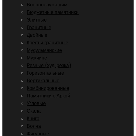
Военнослужащим
Бюджетные памятники
Элитные
Гранитные
Двойные
Кресты гранитные
Мусульманские
Мужчине
Резные (худ. резка)
Горизонтальные
Вертикальные
Комбинированные
Памятники с Аркой
Угловые
Скала
Книга
Волна
Фигурные