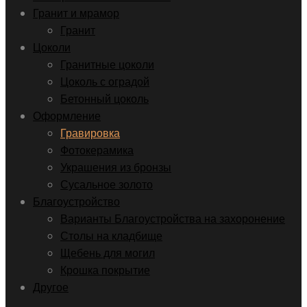
Гранит и мрамор
Гранит
Цоколи
Гранитные цоколи
Цоколь с оградой
Бетонный цоколь
Оформление
Гравировка
Фотокерамика
Украшения из бронзы
Сусальное золото
Благоустройство
Варианты Благоустройства на захоронение
Столы на кладбище
Щебень для могил
Крошка покрытие
Другое