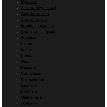
Мужчине
Резные (худ. резка)
Горизонтальные
Вертикальные
Комбинированные
Памятники с Аркой
Угловые
Скала
Книга
Волна
Фигурные
Прямые
Составные
С колоннами
Цветные
Простые
Одинарные
Женский