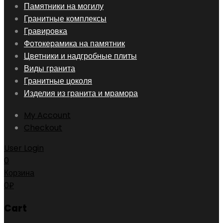
Skip
Памятники на могилу
to
Гранитные комплексы
content
Гравировка
Фотокерамика на памятник
Цветники и надгробные плиты
Виды гранита
Гранитные цоколя
Изделия из гранита и мрамора
My Account
Checkout
User Login
0
Корзина
0
₽
Cart