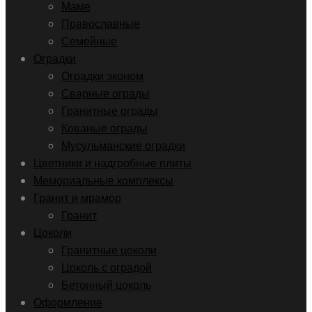
Маме
Православные
Семейные
Оградки
Оградки эконом
Сварные ограды
Гранитные ограды
Кованые ограды
Мусульманские оградки
Цветники и надгробные плиты
Мемориальные комплексы
Гранит и мрамор
Гранит
Цоколи
Гранитные цоколи
Цоколь с оградой
Бетонный цоколь
Оформление