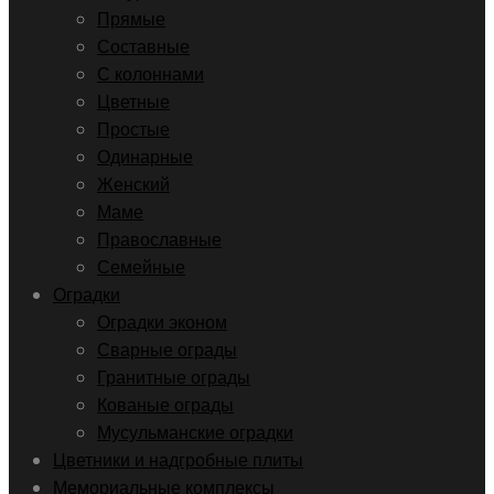
Прямые
Составные
С колоннами
Цветные
Простые
Одинарные
Женский
Маме
Православные
Семейные
Оградки
Оградки эконом
Сварные ограды
Гранитные ограды
Кованые ограды
Мусульманские оградки
Цветники и надгробные плиты
Мемориальные комплексы