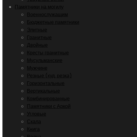
Памятники на могилу
Военнослужащим
Бюджетные памятники
Элитные
Гранитные
Двойные
Кресты гранитные
Мусульманские
Мужчине
Резные (худ. резка)
Горизонтальные
Вертикальные
Комбинированные
Памятники с Аркой
Угловые
Скала
Книга
Волна