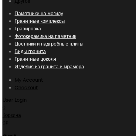
Другое
Skip
Памятники на могилу
to
Гранитные комплексы
content
Гравировка
Фотокерамика на памятник
Цветники и надгробные плиты
Виды гранита
Гранитные цоколя
Изделия из гранита и мрамора
My Account
Checkout
User Login
0
Корзина
0
₽