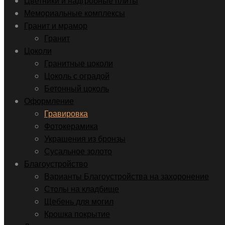
Цветники и надгробные плиты
Мемориальные комплексы
Гранит и мрамор
Гранит
Цоколи
Гранитные цоколи
Цоколь с оградой
Бетонный цоколь
Оформление
Гравировка
Фотокерамика
Украшения из бронзы
Сусальное золото
Благоустройство
Варианты Благоустройства на захоронение
Столы на кладбище
Щебень для могил
Крошка покрытие