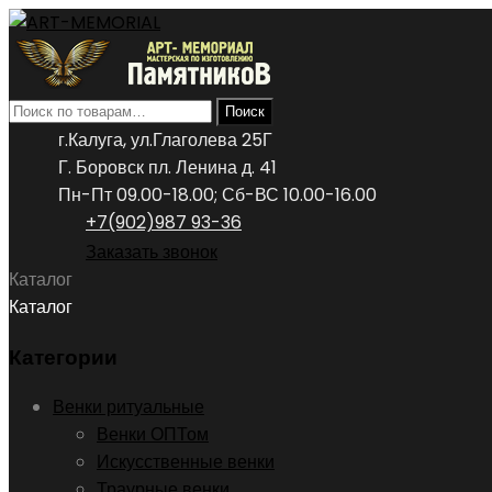
Искать:
Поиск
г.Калуга, ул.Глаголева 25Г
Г. Боровск пл. Ленина д. 41
Пн-Пт 09.00-18.00; Сб-ВС 10.00-16.00
+7(902)987 93-36
Заказать звонок
Каталог
Каталог
Категории
Венки ритуальные
Венки ОПТом
Искусственные венки
Траурные венки