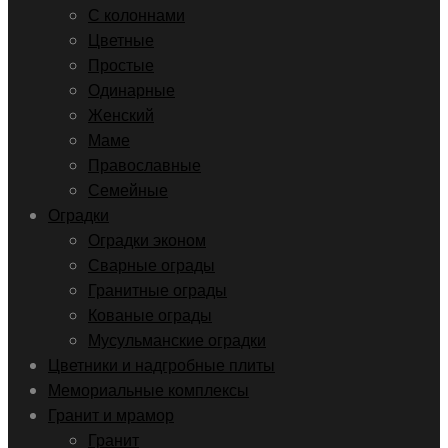
С колоннами
Цветные
Простые
Одинарные
Женский
Маме
Православные
Семейные
Оградки
Оградки эконом
Сварные ограды
Гранитные ограды
Кованые ограды
Мусульманские оградки
Цветники и надгробные плиты
Мемориальные комплексы
Гранит и мрамор
Гранит