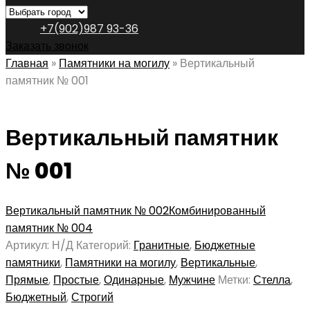
+7(902)987 93-36
Заказать звонок
Главная
»
Памятники на могилу
»
Вертикальный
памятник № 001
Вертикальный памятник
№ 001
Вертикальный памятник № 002
Комбинированный
памятник № 004
Артикул:
Н/Д
Категорий:
Гранитные
,
Бюджетные
памятники
,
Памятники на могилу
,
Вертикальные
,
Прямые
,
Простые
,
Одинарные
,
Мужчине
Метки:
Стелла
,
Бюджетный
,
Строгий