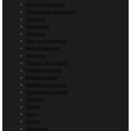
Военнослужащим
Бюджетные памятники
Элитные
Гранитные
Двойные
Кресты гранитные
Мусульманские
Мужчине
Резные (худ. резка)
Горизонтальные
Вертикальные
Комбинированные
Памятники с Аркой
Угловые
Скала
Книга
Волна
Фигурные