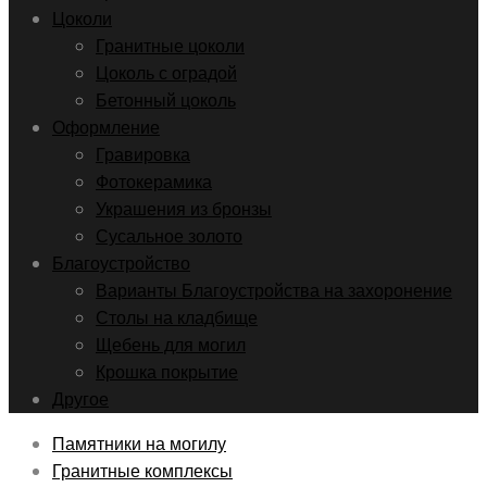
Цоколи
Гранитные цоколи
Цоколь с оградой
Бетонный цоколь
Оформление
Гравировка
Фотокерамика
Украшения из бронзы
Сусальное золото
Благоустройство
Варианты Благоустройства на захоронение
Столы на кладбище
Щебень для могил
Крошка покрытие
Другое
Памятники на могилу
Гранитные комплексы