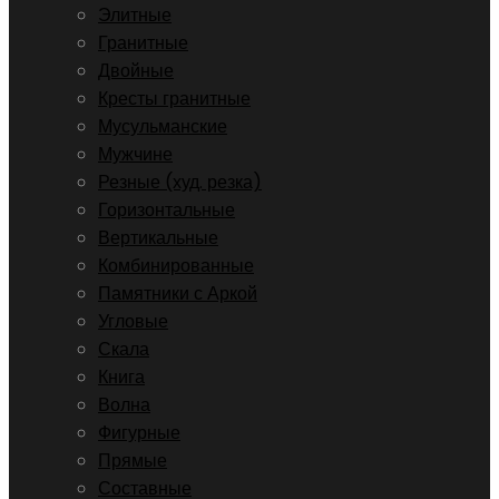
Элитные
Гранитные
Двойные
Кресты гранитные
Мусульманские
Мужчине
Резные (худ. резка)
Горизонтальные
Вертикальные
Комбинированные
Памятники с Аркой
Угловые
Скала
Книга
Волна
Фигурные
Прямые
Составные