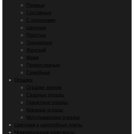
Прямые
Составные
С колоннами
Цветные
Простые
Одинарные
Женский
Маме
Православные
Семейные
Оградки
Оградки эконом
Сварные ограды
Гранитные ограды
Кованые ограды
Мусульманские оградки
Цветники и надгробные плиты
Мемориальные комплексы