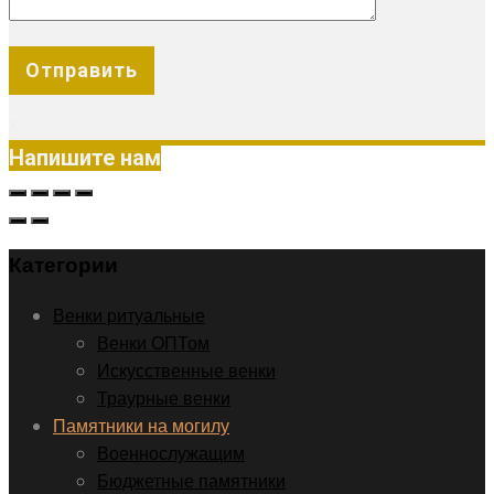
X
Напишите нам
Категории
Венки ритуальные
Венки ОПТом
Искусственные венки
Траурные венки
Памятники на могилу
Военнослужащим
Бюджетные памятники