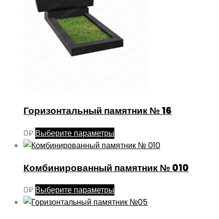
Горизонтальный памятник № 16
Этот
0
₽
Выберите параметры
товар
имеет
Комбинированный памятник № 010
несколько
вариаций.
Этот
0
₽
Выберите параметры
Опции
товар
можно
имеет
выбрать