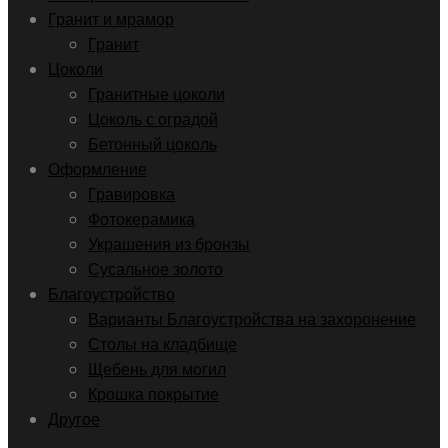
Гранит и мрамор
Гранит
Цоколи
Гранитные цоколи
Цоколь с оградой
Бетонный цоколь
Оформление
Гравировка
Фотокерамика
Украшения из бронзы
Сусальное золото
Благоустройство
Варианты Благоустройства на захоронение
Столы на кладбище
Щебень для могил
Крошка покрытие
Другое