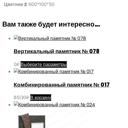
Цветник 2
600*100*50
Вам также будет интересно…
Вертикальный памятник № 078
Этот
0
₽
Выберите параметры
товар
имеет
Комбинированный памятник № 017
несколько
вариаций.
85130
₽
В корзину
Опции
можно
выбрать
на