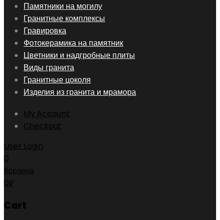
Skip
Памятники на могилу
to
Гранитные комплексы
content
Гравировка
Фотокерамика на памятник
Цветники и надгробные плиты
Виды гранита
Гранитные цоколя
Изделия из гранита и мрамора
My Account
Checkout
User Login
0
Корзина
0
₽
Cart