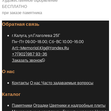
Художественное оформление
выбрать
несколько
БЕСПЛАТНО
на
вариаций.
при заказе памятника
странице
Опции
товара.
Обратная связь
можно
выбрать
г.Калуга, ул.Глаголева 25Г
на
Пн-Пт 09.00-18.00; Сб-ВС 10.00-16.00
странице
Art-Memorial.Klg@Yandex.Ru
товара.
+7(902)987 93-36
Заказать звонок
О нас
Контакты
О нас
Часто задаваемые вопросы
Каталог
Памятники
Оградки
Цветники и надгробные плиты