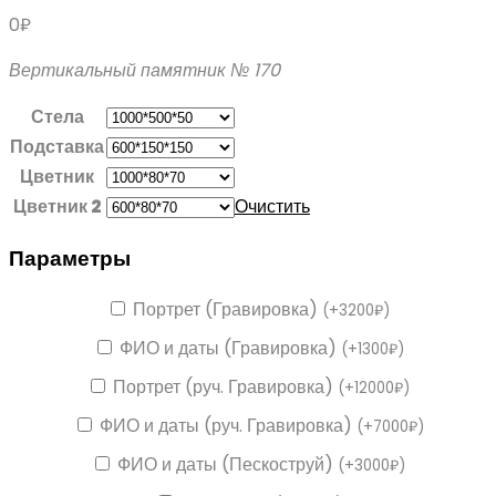
0
₽
Вертикальный памятник № 170
Стела
Подставка
Цветник
Цветник 2
Очистить
Параметры
Портрет (Гравировка)
(
+
3200
₽
)
ФИО и даты (Гравировка)
(
+
1300
₽
)
Портрет (руч. Гравировка)
(
+
12000
₽
)
ФИО и даты (руч. Гравировка)
(
+
7000
₽
)
ФИО и даты (Пескоструй)
(
+
3000
₽
)