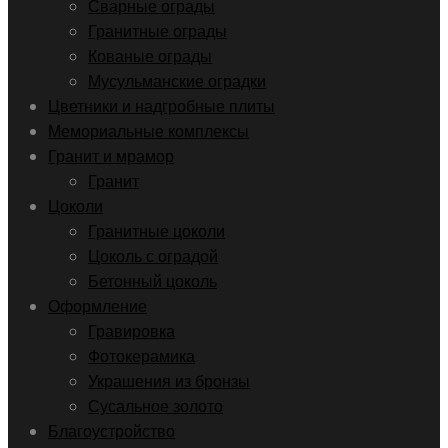
Сварные ограды
Гранитные ограды
Кованые ограды
Мусульманские оградки
Цветники и надгробные плиты
Мемориальные комплексы
Гранит и мрамор
Гранит
Цоколи
Гранитные цоколи
Цоколь с оградой
Бетонный цоколь
Оформление
Гравировка
Фотокерамика
Украшения из бронзы
Сусальное золото
Благоустройство