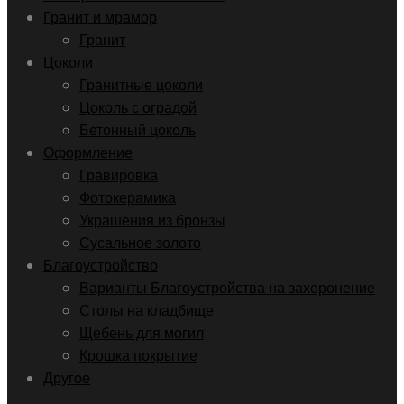
Гранит и мрамор
Гранит
Цоколи
Гранитные цоколи
Цоколь с оградой
Бетонный цоколь
Оформление
Гравировка
Фотокерамика
Украшения из бронзы
Сусальное золото
Благоустройство
Варианты Благоустройства на захоронение
Столы на кладбище
Щебень для могил
Крошка покрытие
Другое