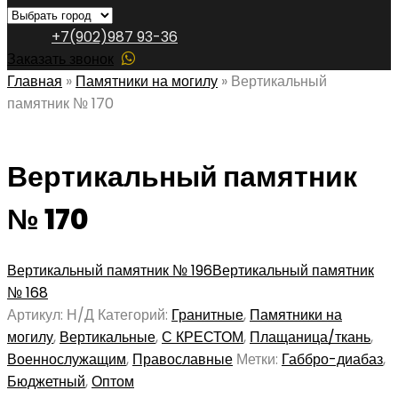
+7(902)987 93-36
Заказать звонок
Главная
»
Памятники на могилу
»
Вертикальный
памятник № 170
Вертикальный памятник
№ 170
Вертикальный памятник № 196
Вертикальный памятник
№ 168
Артикул:
Н/Д
Категорий:
Гранитные
,
Памятники на
могилу
,
Вертикальные
,
С КРЕСТОМ
,
Плащаница/ткань
,
Военнослужащим
,
Православные
Метки:
Габбро-диабаз
,
Бюджетный
,
Оптом