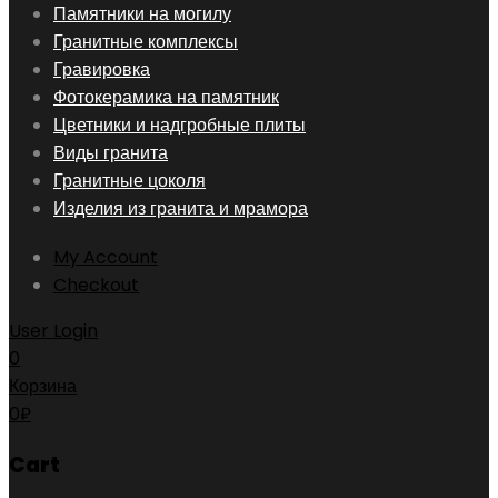
Skip
Памятники на могилу
to
Гранитные комплексы
content
Гравировка
Фотокерамика на памятник
Цветники и надгробные плиты
Виды гранита
Гранитные цоколя
Изделия из гранита и мрамора
My Account
Checkout
User Login
0
Корзина
0
₽
Cart