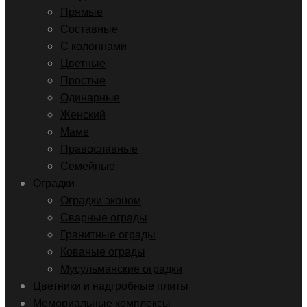
Прямые
Составные
С колоннами
Цветные
Простые
Одинарные
Женский
Маме
Православные
Семейные
Оградки
Оградки эконом
Сварные ограды
Гранитные ограды
Кованые ограды
Мусульманские оградки
Цветники и надгробные плиты
Мемориальные комплексы