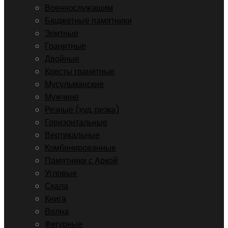
Военнослужащим
Бюджетные памятники
Элитные
Гранитные
Двойные
Кресты гранитные
Мусульманские
Мужчине
Резные (худ. резка)
Горизонтальные
Вертикальные
Комбинированные
Памятники с Аркой
Угловые
Скала
Книга
Волна
Фигурные