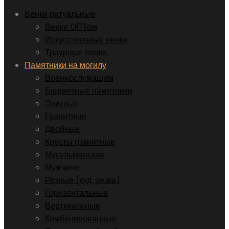
Венки ритуальные
Венки ОПТом
Искусственные венки
Траурные венки
Памятники на могилу
Военнослужащим
Бюджетные памятники
Элитные
Гранитные
Двойные
Кресты гранитные
Мусульманские
Мужчине
Резные (худ. резка)
Горизонтальные
Вертикальные
Комбинированные