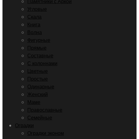
Памятники с Аркой
Угловые
Скала
Книга
Волна
Фигурные
Прямые
Составные
С колоннами
Цветные
Простые
Одинарные
Женский
Маме
Православные
Семейные
Оградки
Оградки эконом