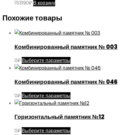
153190
₽
В корзину
Похожие товары
Комбинированный памятник № 003
Этот
0
₽
Выберите параметры
товар
имеет
Комбинированный памятник № 046
несколько
вариаций.
Этот
0
₽
Выберите параметры
Опции
товар
можно
имеет
выбрать
Горизонтальный памятник №12
несколько
на
вариаций.
странице
Этот
0
₽
Выберите параметры
Опции