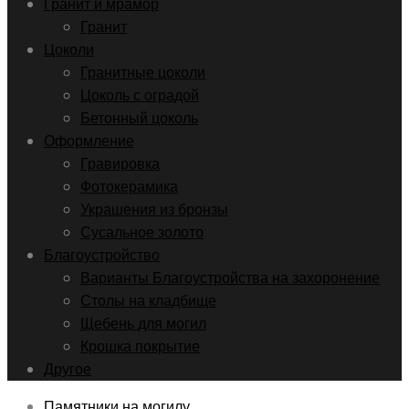
Гранит и мрамор
Гранит
Цоколи
Гранитные цоколи
Цоколь с оградой
Бетонный цоколь
Оформление
Гравировка
Фотокерамика
Украшения из бронзы
Сусальное золото
Благоустройство
Варианты Благоустройства на захоронение
Столы на кладбище
Щебень для могил
Крошка покрытие
Другое
Памятники на могилу