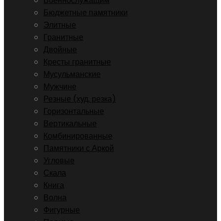
Военнослужащим
Бюджетные памятники
Элитные
Гранитные
Двойные
Кресты гранитные
Мусульманские
Мужчине
Резные (худ. резка)
Горизонтальные
Вертикальные
Комбинированные
Памятники с Аркой
Угловые
Скала
Книга
Волна
Фигурные