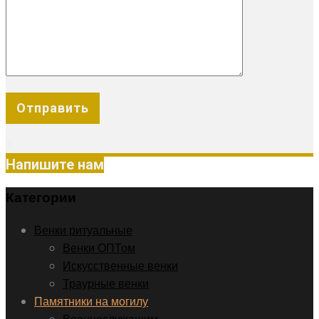
X
Напишите нам
Категории
Венки ритуальные
Венки ОПТом
Искусственные венки
Траурные венки
Памятники на могилу