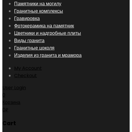
Skip
Памятники на могилу
to
Гранитные комплексы
content
Гравировка
Фотокерамика на памятник
Цветники и надгробные плиты
Виды гранита
Гранитные цоколя
Изделия из гранита и мрамора
My Account
Checkout
User Login
0
Корзина
0
₽
Cart