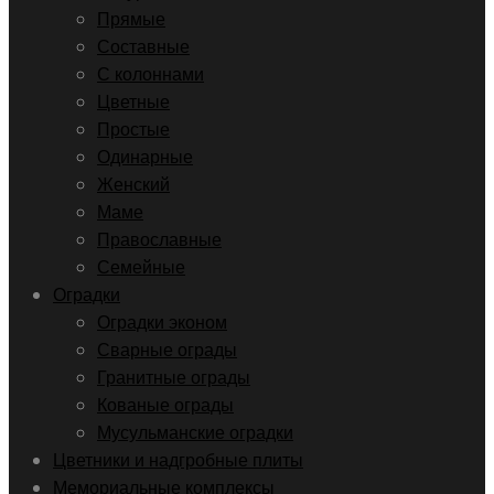
Прямые
Составные
С колоннами
Цветные
Простые
Одинарные
Женский
Маме
Православные
Семейные
Оградки
Оградки эконом
Сварные ограды
Гранитные ограды
Кованые ограды
Мусульманские оградки
Цветники и надгробные плиты
Мемориальные комплексы