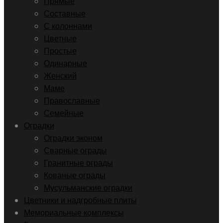
Прямые
Составные
С колоннами
Цветные
Простые
Одинарные
Женский
Маме
Православные
Семейные
Оградки
Оградки эконом
Сварные ограды
Гранитные ограды
Кованые ограды
Мусульманские оградки
Цветники и надгробные плиты
Мемориальные комплексы