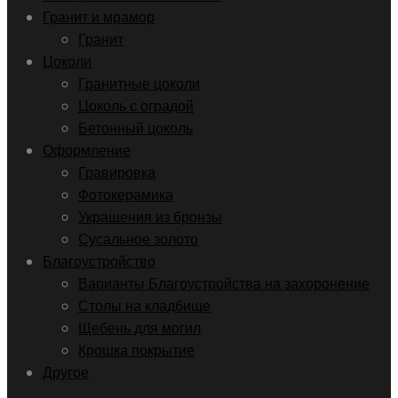
Гранит и мрамор
Гранит
Цоколи
Гранитные цоколи
Цоколь с оградой
Бетонный цоколь
Оформление
Гравировка
Фотокерамика
Украшения из бронзы
Сусальное золото
Благоустройство
Варианты Благоустройства на захоронение
Столы на кладбище
Щебень для могил
Крошка покрытие
Другое