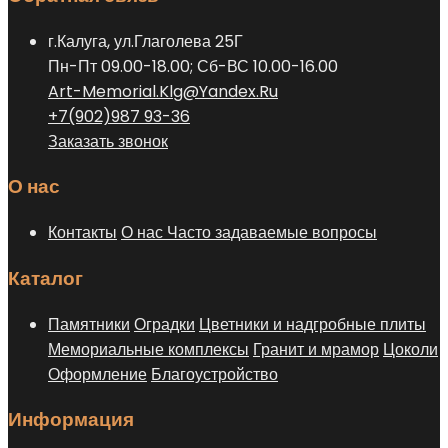
выбрать
г.Калуга, ул.Глаголева 25Г
на
Пн-Пт 09.00-18.00; Сб-ВС 10.00-16.00
странице
Art-Memorial.Klg@Yandex.Ru
товара.
+7(902)987 93-36
Заказать звонок
О нас
Контакты
О нас
Часто задаваемые вопросы
Каталог
Памятники
Оградки
Цветники и надгробные плиты
Мемориальные комплексы
Гранит и мрамор
Цоколи
Оформление
Благоустройство
Информация