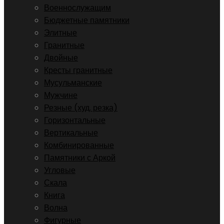
Военнослужащим
Бюджетные памятники
Элитные
Гранитные
Двойные
Кресты гранитные
Мусульманские
Мужчине
Резные (худ. резка)
Горизонтальные
Вертикальные
Комбинированные
Памятники с Аркой
Угловые
Скала
Книга
Волна
Фигурные