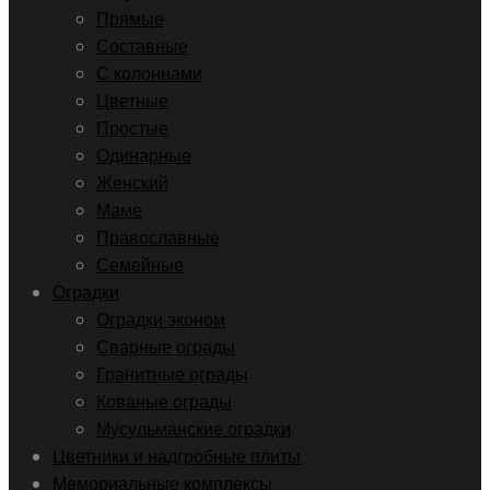
Прямые
Составные
С колоннами
Цветные
Простые
Одинарные
Женский
Маме
Православные
Семейные
Оградки
Оградки эконом
Сварные ограды
Гранитные ограды
Кованые ограды
Мусульманские оградки
Цветники и надгробные плиты
Мемориальные комплексы