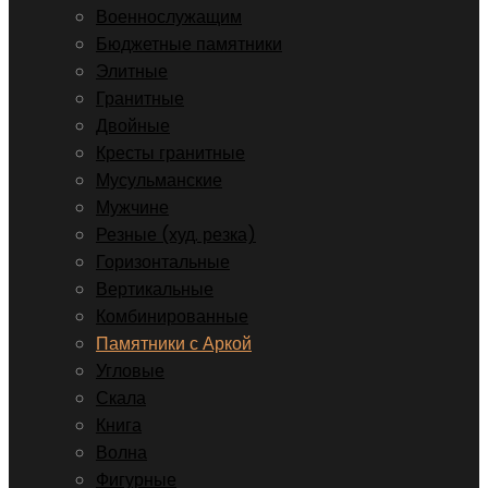
Военнослужащим
Бюджетные памятники
Элитные
Гранитные
Двойные
Кресты гранитные
Мусульманские
Мужчине
Резные (худ. резка)
Горизонтальные
Вертикальные
Комбинированные
Памятники с Аркой
Угловые
Скала
Книга
Волна
Фигурные