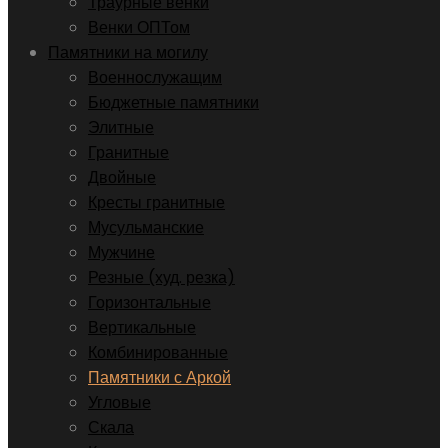
Траурные венки
Венки ОПТом
Памятники на могилу
Военнослужащим
Бюджетные памятники
Элитные
Гранитные
Двойные
Кресты гранитные
Мусульманские
Мужчине
Резные (худ. резка)
Горизонтальные
Вертикальные
Комбинированные
Памятники с Аркой
Угловые
Скала