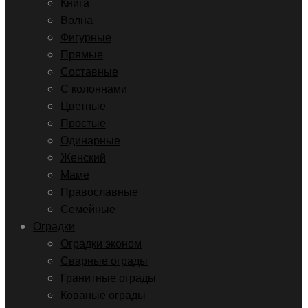
Книга
Волна
Фигурные
Прямые
Составные
С колоннами
Цветные
Простые
Одинарные
Женский
Маме
Православные
Семейные
Оградки
Оградки эконом
Сварные ограды
Гранитные ограды
Кованые ограды