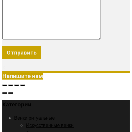
X
Напишите нам
Категории
Венки ритуальные
Искусственные венки