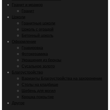
Гранит и мрамор
Гранит
Цоколи
Гранитные цоколи
Цоколь с оградой
Бетонный цоколь
Оформление
Гравировка
Фотокерамика
Украшения из бронзы
Сусальное золото
Благоустройство
Варианты Благоустройства на захоронение
Столы на кладбище
Щебень для могил
Крошка покрытие
Другое