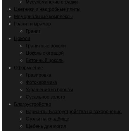
Мусульманские оградки
Цветники и надгробные плиты
Мемориальные комплексы
Гранит и мрамор
Гранит
Цоколи
Гранитные цоколи
Цоколь с оградой
Бетонный цоколь
Оформление
Гравировка
Фотокерамика
Украшения из бронзы
Сусальное золото
Благоустройство
Варианты Благоустройства на захоронение
Столы на кладбище
Щебень для могил