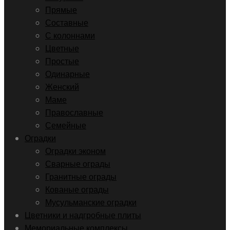
Прямые
Составные
С колоннами
Цветные
Простые
Одинарные
Женский
Маме
Православные
Семейные
Оградки
Оградки эконом
Сварные ограды
Гранитные ограды
Кованые ограды
Мусульманские оградки
Цветники и надгробные плиты
Мемориальные комплексы