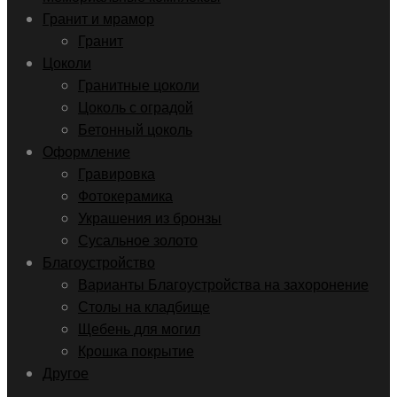
Гранит и мрамор
Гранит
Цоколи
Гранитные цоколи
Цоколь с оградой
Бетонный цоколь
Оформление
Гравировка
Фотокерамика
Украшения из бронзы
Сусальное золото
Благоустройство
Варианты Благоустройства на захоронение
Столы на кладбище
Щебень для могил
Крошка покрытие
Другое