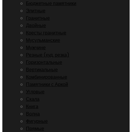
Бюджетные памятники
Элитные
Гранитные
Двойные
Кресты гранитные
Мусульманские
Мужчине
Резные (худ. резка)
Горизонтальные
Вертикальные
Комбинированные
Памятники с Аркой
Угловые
Скала
Книга
Волна
Фигурные
Прямые