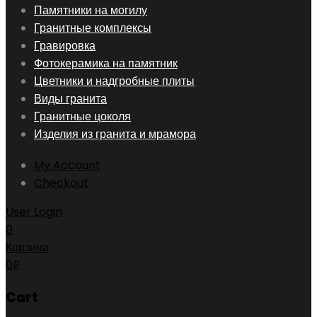
Skip
Памятники на могилу
to
Гранитные комплексы
content
Гравировка
Фотокерамика на памятник
Цветники и надгробные плиты
Виды гранита
Гранитные цоколя
Изделия из гранита и мрамора
My Account
Checkout
User Login
0
Корзина
0
₽
Cart