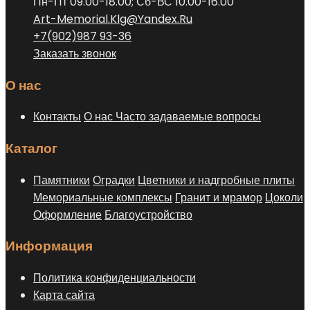
Пн-Пт 09.00-18.00; Сб-ВС 10.00-16.00
странице
Art-Memorial.Klg@Yandex.Ru
товара.
+7(902)987 93-36
Заказать звонок
О нас
Контакты
О нас
Часто задаваемые вопросы
Каталог
Памятники
Оградки
Цветники и надгробные плиты
Мемориальные комплексы
Гранит и мрамор
Цоколи
Оформление
Благоустройство
Информация
Политика конфиденциальности
Карта сайта