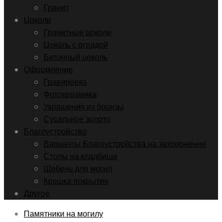
Гранит
Цоколи
Гранитные цоколи
Цоколь с оградой
Бетонный цоколь
Оформление
Гравировка
Фотокерамика
Украшения из бронзы
Сусальное золото
Благоустройство
Варианты Благоустройства на захоронение
Столы на кладбище
Щебень для могил
Крошка покрытие
Другое
Памятники на могилу