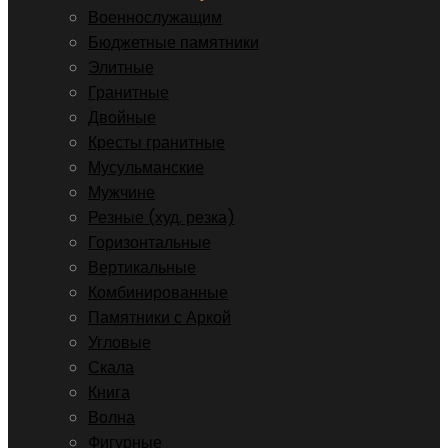
Военнослужащим
Бюджетные памятники
Элитные
Гранитные
Двойные
Кресты гранитные
Мусульманские
Мужчине
Резные (худ. резка)
Горизонтальные
Вертикальные
Комбинированные
Памятники с Аркой
Угловые
Скала
Книга
Волна
Фигурные