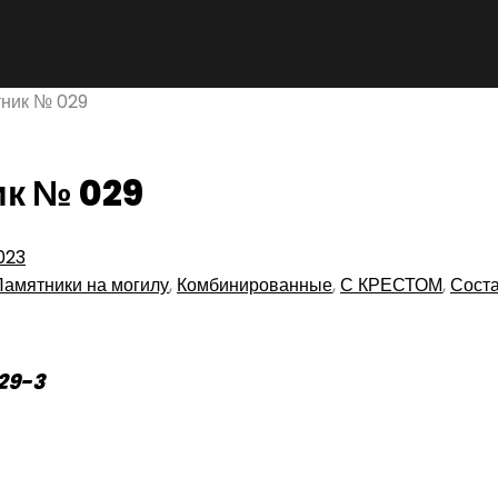
ник № 029
к № 029
023
Памятники на могилу
,
Комбинированные
,
С КРЕСТОМ
,
Сост
29-3