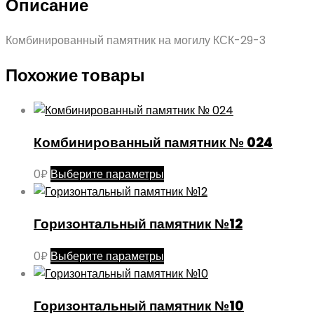
Описание
Комбинированный памятник на могилу КСК-29-3
Похожие товары
Комбинированный памятник № 024
Этот
0
₽
Выберите параметры
товар
имеет
Горизонтальный памятник №12
несколько
вариаций.
Этот
0
₽
Выберите параметры
Опции
товар
можно
имеет
выбрать
Горизонтальный памятник №10
несколько
на