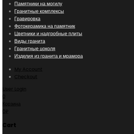
Skip
Памятники на могилу
to
Гранитные комплексы
content
Гравировка
Фотокерамика на памятник
Цветники и надгробные плиты
Виды гранита
Гранитные цоколя
Изделия из гранита и мрамора
My Account
Checkout
User Login
0
Корзина
0
₽
Cart