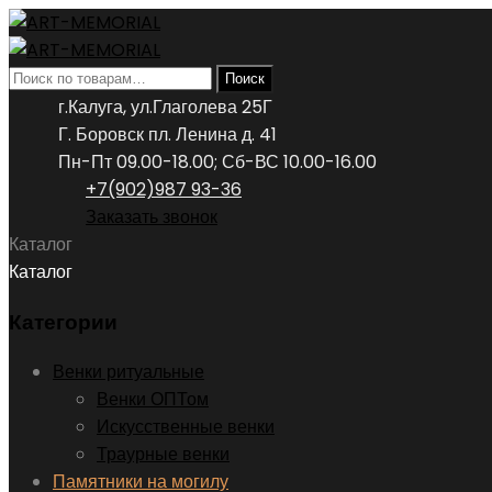
Искать:
Поиск
г.Калуга, ул.Глаголева 25Г
Г. Боровск пл. Ленина д. 41
Пн-Пт 09.00-18.00; Сб-ВС 10.00-16.00
+7(902)987 93-36
Заказать звонок
Каталог
Каталог
Категории
Венки ритуальные
Венки ОПТом
Искусственные венки
Траурные венки
Памятники на могилу