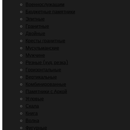
Военнослужащим
Бюджетные памятники
Элитные
Гранитные
Двойные
Кресты гранитные
Мусульманские
Мужчине
Резные (худ. резка)
Горизонтальные
Вертикальные
Комбинированные
Памятники с Аркой
Угловые
Скала
Книга
Волна
Фигурные