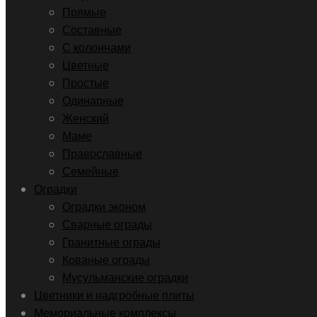
Прямые
Составные
С колоннами
Цветные
Простые
Одинарные
Женский
Маме
Православные
Семейные
Оградки
Оградки эконом
Сварные ограды
Гранитные ограды
Кованые ограды
Мусульманские оградки
Цветники и надгробные плиты
Мемориальные комплексы