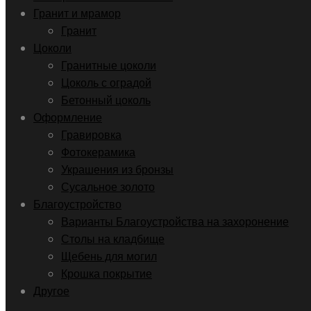
Гранит и мрамор
Гранит
Цоколи
Гранитные цоколи
Цоколь с оградой
Бетонный цоколь
Оформление
Гравировка
Фотокерамика
Украшения из бронзы
Сусальное золото
Благоустройство
Варианты Благоустройства на захоронение
Столы на кладбище
Щебень для могил
Крошка покрытие
Другое