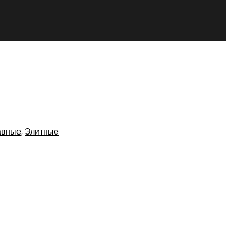
авные
,
Элитные