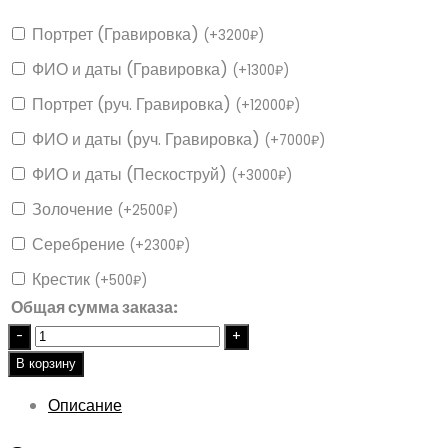
Портрет (Гравировка)
(
+
3200
₽
)
ФИО и даты (Гравировка)
(
+
1300
₽
)
Портрет (руч. Гравировка)
(
+
12000
₽
)
ФИО и даты (руч. Гравировка)
(
+
7000
₽
)
ФИО и даты (Пескоструй)
(
+
3000
₽
)
Золочение
(
+
2500
₽
)
Серебрение
(
+
2300
₽
)
Крестик
(
+
500
₽
)
Общая сумма заказа:
Quantity
В корзину
Описание