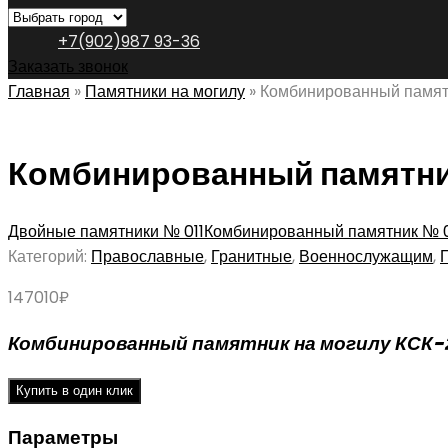
+7(902)987 93-36
Заказать звонок
Главная
»
Памятники на могилу
»
Комбинированный памят
Комбинированный памятни
Двойные памятники № 011
Комбинированный памятник № 
Категорий:
Православные
,
Гранитные
,
Военнослужащим
,
147010
₽
Комбинированный памятник на могилу КСК-
Купить в один клик
Параметры