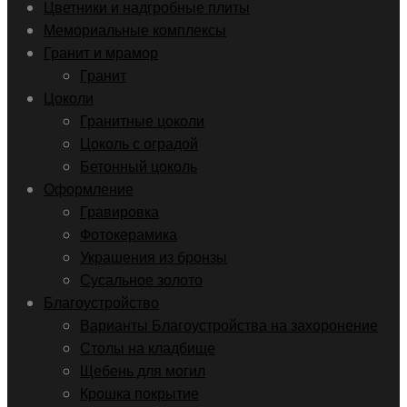
Цветники и надгробные плиты
Мемориальные комплексы
Гранит и мрамор
Гранит
Цоколи
Гранитные цоколи
Цоколь с оградой
Бетонный цоколь
Оформление
Гравировка
Фотокерамика
Украшения из бронзы
Сусальное золото
Благоустройство
Варианты Благоустройства на захоронение
Столы на кладбище
Щебень для могил
Крошка покрытие