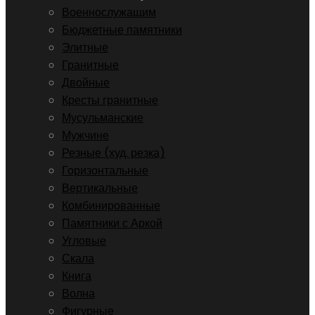
Военнослужащим
Бюджетные памятники
Элитные
Гранитные
Двойные
Кресты гранитные
Мусульманские
Мужчине
Резные (худ. резка)
Горизонтальные
Вертикальные
Комбинированные
Памятники с Аркой
Угловые
Скала
Книга
Волна
Фигурные