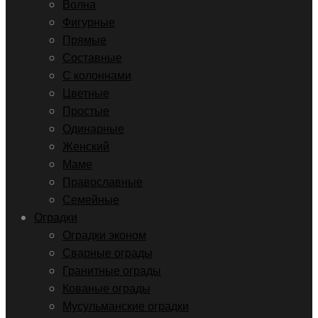
Волна
Фигурные
Прямые
Составные
С колоннами
Цветные
Простые
Одинарные
Женский
Маме
Православные
Семейные
Оградки
Оградки эконом
Сварные ограды
Гранитные ограды
Кованые ограды
Мусульманские оградки