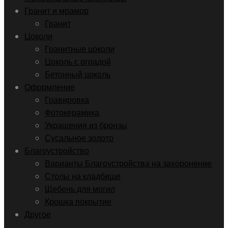
Гранит и мрамор
Гранит
Цоколи
Гранитные цоколи
Цоколь с оградой
Бетонный цоколь
Оформление
Гравировка
Фотокерамика
Украшения из бронзы
Сусальное золото
Благоустройство
Варианты Благоустройства на захоронение
Столы на кладбище
Щебень для могил
Крошка покрытие
Другое