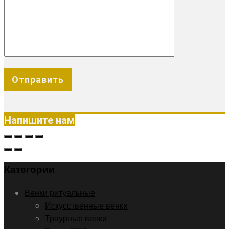
X
Напишите нам
Категории
Венки ритуальные
Искусственные венки
Траурные венки