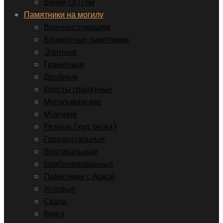
Венки ОПТом
Памятники на могилу
Военнослужащим
Бюджетные памятники
Элитные
Гранитные
Двойные
Кресты гранитные
Мусульманские
Мужчине
Резные (худ. резка)
Горизонтальные
Вертикальные
Комбинированные
Памятники с Аркой
Угловые
Скала
Книга