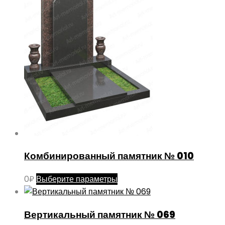
странице
Опции
товара.
можно
выбрать
на
странице
товара.
Комбинированный памятник № 010
Этот
0
₽
Выберите параметры
товар
имеет
Вертикальный памятник № 069
несколько