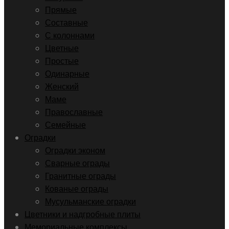
Прямые
Составные
С колоннами
Цветные
Простые
Одинарные
Женский
Маме
Православные
Семейные
Оградки
Оградки эконом
Сварные ограды
Гранитные ограды
Кованые ограды
Мусульманские оградки
Цветники и надгробные плиты
Мемориальные комплексы