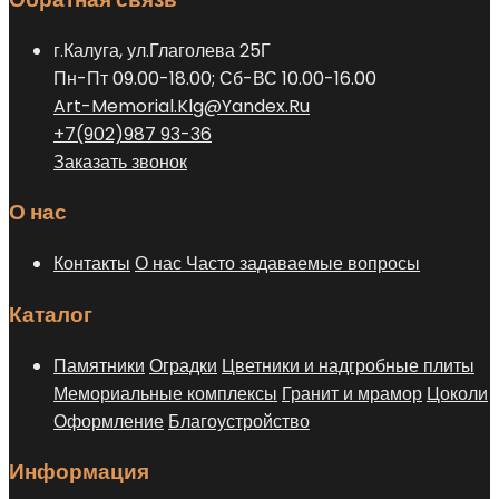
можно
выбрать
г.Калуга, ул.Глаголева 25Г
на
Пн-Пт 09.00-18.00; Сб-ВС 10.00-16.00
странице
Art-Memorial.Klg@Yandex.Ru
товара.
+7(902)987 93-36
Заказать звонок
О нас
Контакты
О нас
Часто задаваемые вопросы
Каталог
Памятники
Оградки
Цветники и надгробные плиты
Мемориальные комплексы
Гранит и мрамор
Цоколи
Оформление
Благоустройство
Информация