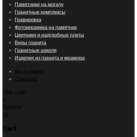
Skip
Памятники на могилу
to
Гранитные комплексы
content
Гравировка
Фотокерамика на памятник
Цветники и надгробные плиты
Виды гранита
Гранитные цоколя
Изделия из гранита и мрамора
My Account
Checkout
User Login
0
Корзина
0
₽
Cart