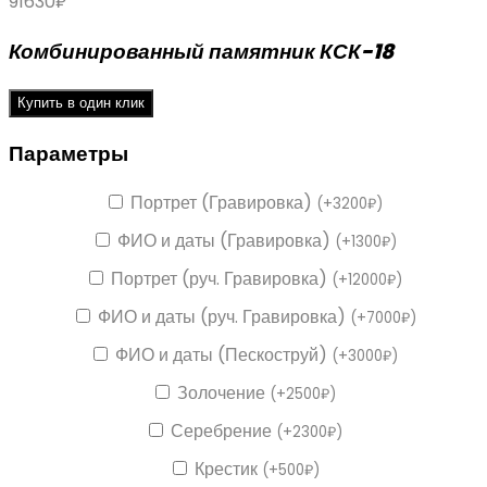
91630
₽
Комбинированный памятник КСК-18
Купить в один клик
Параметры
Портрет (Гравировка)
(
+
3200
₽
)
ФИО и даты (Гравировка)
(
+
1300
₽
)
Портрет (руч. Гравировка)
(
+
12000
₽
)
ФИО и даты (руч. Гравировка)
(
+
7000
₽
)
ФИО и даты (Пескоструй)
(
+
3000
₽
)
Золочение
(
+
2500
₽
)
Серебрение
(
+
2300
₽
)
Крестик
(
+
500
₽
)