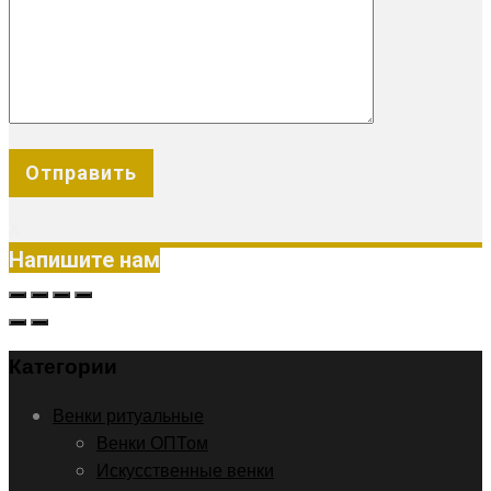
X
Напишите нам
Категории
Венки ритуальные
Венки ОПТом
Искусственные венки