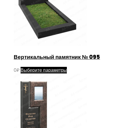
Вертикальный памятник № 095
Этот
0
₽
Выберите параметры
товар
имеет
несколько
вариаций.
Опции
можно
выбрать
на