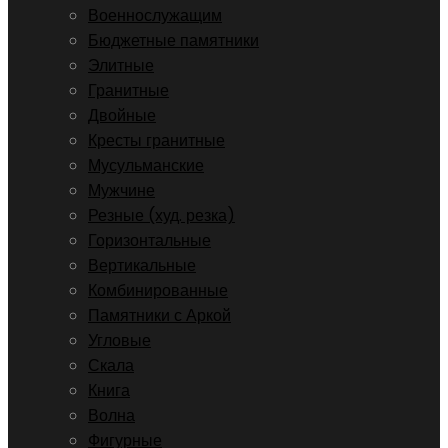
Военнослужащим
Бюджетные памятники
Элитные
Гранитные
Двойные
Кресты гранитные
Мусульманские
Мужчине
Резные (худ. резка)
Горизонтальные
Вертикальные
Комбинированные
Памятники с Аркой
Угловые
Скала
Книга
Волна
Фигурные