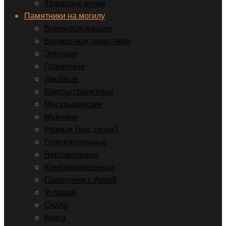
Траурные венки
Памятники на могилу
Военнослужащим
Бюджетные памятники
Элитные
Гранитные
Двойные
Кресты гранитные
Мусульманские
Мужчине
Резные (худ. резка)
Горизонтальные
Вертикальные
Комбинированные
Памятники с Аркой
Угловые
Скала
Книга