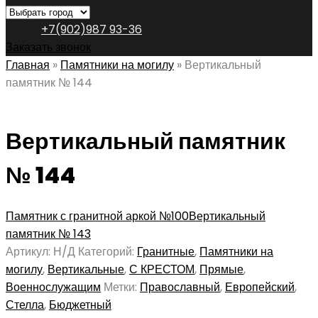
+7(902)987 93-36
Заказать звонок
Главная
»
Памятники на могилу
»
Вертикальный
памятник № 144
Вертикальный памятник
№ 144
Памятник с гранитной аркой №100
Вертикальный
памятник № 143
Артикул:
Н/Д
Категорий:
Гранитные
,
Памятники на
могилу
,
Вертикальные
,
С КРЕСТОМ
,
Прямые
,
Военнослужащим
Метки:
Православный
,
Европейский
,
Стелла
,
Бюджетный