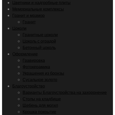
Цветники и надгробные плиты
Мемориальные комплексы
Гранит и мрамор
Гранит
Цоколи
Гранитные цоколи
Цоколь с оградой
Бетонный цоколь
Оформление
Гравировка
Фотокерамика
Украшения из бронзы
Сусальное золото
Благоустройство
Варианты Благоустройства на захоронение
Столы на кладбище
Щебень для могил
Крошка покрытие