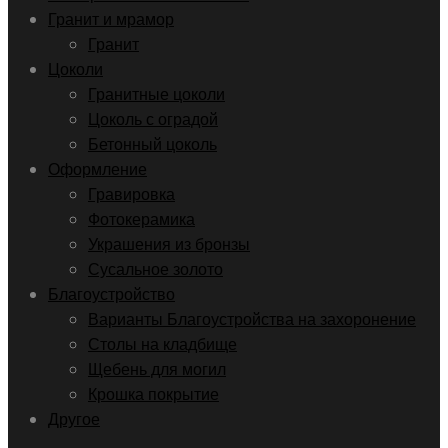
Гранит и мрамор
Гранит
Цоколи
Гранитные цоколи
Цоколь с оградой
Бетонный цоколь
Оформление
Гравировка
Фотокерамика
Украшения из бронзы
Сусальное золото
Благоустройство
Варианты Благоустройства на захоронение
Столы на кладбище
Щебень для могил
Крошка покрытие
Другое