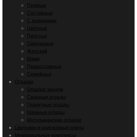
Прямые
Составные
С колоннами
Цветные
Простые
Одинарные
Женский
Маме
Православные
Семейные
Оградки
Оградки эконом
Сварные ограды
Гранитные ограды
Кованые ограды
Мусульманские оградки
Цветники и надгробные плиты
Мемориальные комплексы