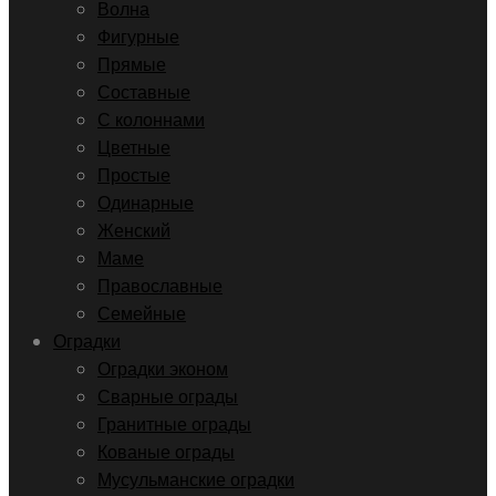
Волна
Фигурные
Прямые
Составные
С колоннами
Цветные
Простые
Одинарные
Женский
Маме
Православные
Семейные
Оградки
Оградки эконом
Сварные ограды
Гранитные ограды
Кованые ограды
Мусульманские оградки