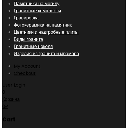
Skip
Памятники на могилу
to
Гранитные комплексы
content
Гравировка
Фотокерамика на памятник
Цветники и надгробные плиты
Виды гранита
Гранитные цоколя
Изделия из гранита и мрамора
My Account
Checkout
User Login
0
Корзина
0
₽
Cart