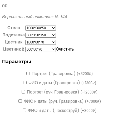
0
₽
Вертикальный памятник № 144
Стела
Подставка
Цветник
Цветник 2
Очистить
Параметры
Портрет (Гравировка)
(
+
3200
₽
)
ФИО и даты (Гравировка)
(
+
1300
₽
)
Портрет (руч. Гравировка)
(
+
12000
₽
)
ФИО и даты (руч. Гравировка)
(
+
7000
₽
)
ФИО и даты (Пескоструй)
(
+
3000
₽
)