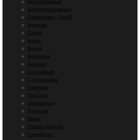
Вертикальные
Комбинированные
Памятники с Аркой
Угловые
Скала
Книга
Волна
Фигурные
Прямые
Составные
С колоннами
Цветные
Простые
Одинарные
Женский
Маме
Православные
Семейные