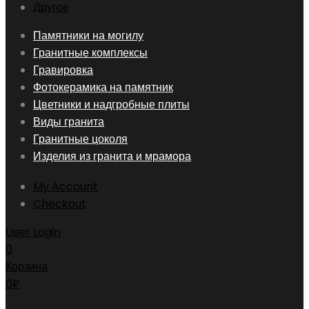
Другое
Skip
Памятники на могилу
to
Гранитные комплексы
content
Гравировка
Фотокерамика на памятник
Цветники и надгробные плиты
Виды гранита
Гранитные цоколя
Изделия из гранита и мрамора
My Account
Checkout
User Login
0
Корзина
0
₽