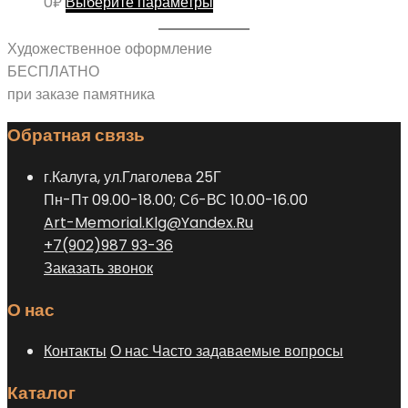
Этот
0
₽
Выберите параметры
Опции
товара.
товар
можно
имеет
Художественное оформление
выбрать
несколько
БЕСПЛАТНО
на
вариаций.
при заказе памятника
странице
Опции
товара.
Обратная связь
можно
выбрать
г.Калуга, ул.Глаголева 25Г
на
Пн-Пт 09.00-18.00; Сб-ВС 10.00-16.00
странице
Art-Memorial.Klg@Yandex.Ru
товара.
+7(902)987 93-36
Заказать звонок
О нас
Контакты
О нас
Часто задаваемые вопросы
Каталог