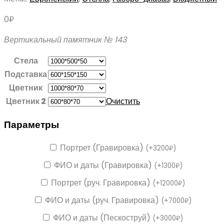
0
₽
Вертикальный памятник № 143
Стела
Подставка
Цветник
Цветник 2
Очистить
Параметры
Портрет (Гравировка)
(
+
3200
₽
)
ФИО и даты (Гравировка)
(
+
1300
₽
)
Портрет (руч. Гравировка)
(
+
12000
₽
)
ФИО и даты (руч. Гравировка)
(
+
7000
₽
)
ФИО и даты (Пескоструй)
(
+
3000
₽
)