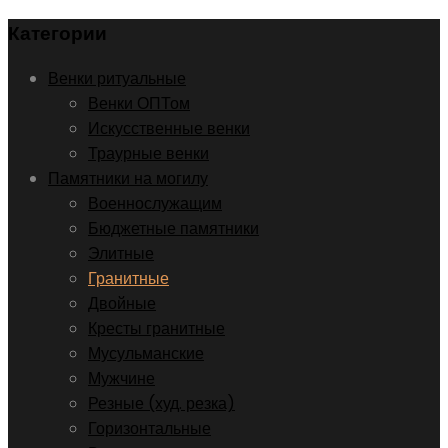
Категории
Венки ритуальные
Венки ОПТом
Искусственные венки
Траурные венки
Памятники на могилу
Военнослужащим
Бюджетные памятники
Элитные
Гранитные
Двойные
Кресты гранитные
Мусульманские
Мужчине
Резные (худ. резка)
Горизонтальные