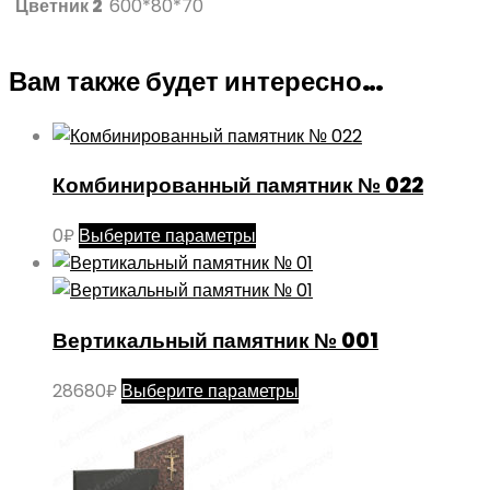
Цветник 2
600*80*70
Вам также будет интересно…
Комбинированный памятник № 022
Этот
0
₽
Выберите параметры
товар
имеет
несколько
Вертикальный памятник № 001
вариаций.
Опции
Этот
28680
₽
Выберите параметры
можно
товар
выбрать
имеет
на
несколько
странице