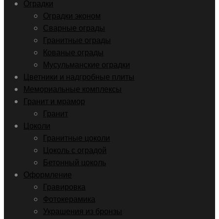
Оградки
Оградки эконом
Сварные ограды
Гранитные ограды
Кованые ограды
Мусульманские оградки
Цветники и надгробные плиты
Мемориальные комплексы
Гранит и мрамор
Гранит
Цоколи
Гранитные цоколи
Цоколь с оградой
Бетонный цоколь
Оформление
Гравировка
Фотокерамика
Украшения из бронзы