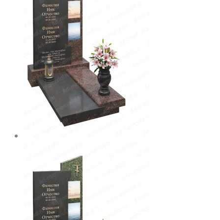
вариаций.
товара.
Опции
можно
выбрать
на
странице
товара.