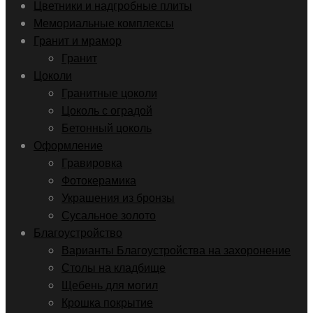
Цветники и надгробные плиты
Мемориальные комплексы
Гранит и мрамор
Гранит
Цоколи
Гранитные цоколи
Цоколь с оградой
Бетонный цоколь
Оформление
Гравировка
Фотокерамика
Украшения из бронзы
Сусальное золото
Благоустройство
Варианты Благоустройства на захоронение
Столы на кладбище
Щебень для могил
Крошка покрытие