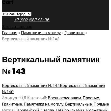
Cart
+7(902)987 93-36
Заказать звонок
Главная
»
Памятники на могилу
»
Гранитные
»
Вертикальный памятник № 143
Вертикальный памятник
№ 143
Вертикальный памятник № 144
Вертикальный памятник
№ 140
Артикул:
Н/Д
Категорий:
Военнослужащим
,
Простые
,
Гранитные
,
Памятники на могилу
,
Вертикальные
,
Прямые
Метки:
Европейский
,
Стелла
,
Габбро-диабаз
,
Бюджетный