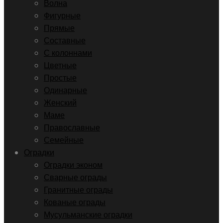
Волна
Фигурные
Прямые
Составные
С колоннами
Цветные
Простые
Одинарные
Женский
Маме
Православные
Семейные
Оградки
Оградки эконом
Сварные ограды
Гранитные ограды
Кованые ограды
Мусульманские оградки