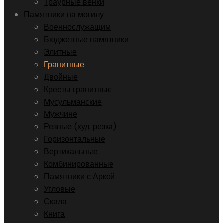
Траурные венки
Памятники на могилу
Военнослужащим
Бюджетные памятники
Элитные
Гранитные
Двойные
Кресты гранитные
Мусульманские
Мужчине
Резные (худ. резка)
Горизонтальные
Вертикальные
Комбинированные
Памятники с Аркой
Угловые
Скала
Книга