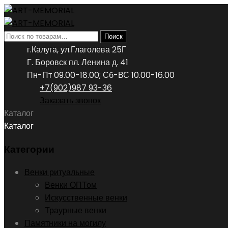
Искать:
Поиск
г.Калуга, ул.Глаголева 25Г
Г. Боровск пл. Ленина д. 41
Пн-Пт 09.00-18.00; Сб-ВС 10.00-16.00
+7(902)987 93-36
Заказать звонок
Каталог
Каталог
Категории
Венки ритуальные
Венки ОПТом
Искусственные венки
Траурные венки
Памятники на могилу