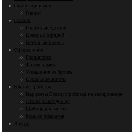
Гранит и мрамор
Гранит
Цоколи
Гранитные цоколи
Цоколь с оградой
Бетонный цоколь
Оформление
Гравировка
Фотокерамика
Украшения из бронзы
Сусальное золото
Благоустройство
Варианты Благоустройства на захоронение
Столы на кладбище
Щебень для могил
Крошка покрытие
Другое