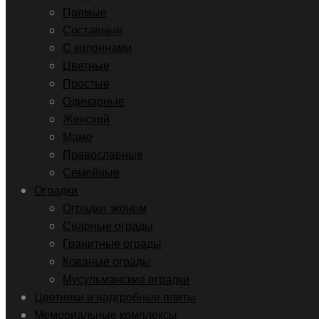
Прямые
Составные
С колоннами
Цветные
Простые
Одинарные
Женский
Маме
Православные
Семейные
Оградки
Оградки эконом
Сварные ограды
Гранитные ограды
Кованые ограды
Мусульманские оградки
Цветники и надгробные плиты
Мемориальные комплексы