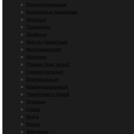
Военнослужащим
Бюджетные памятники
Элитные
Гранитные
Двойные
Кресты гранитные
Мусульманские
Мужчине
Резные (худ. резка)
Горизонтальные
Вертикальные
Комбинированные
Памятники с Аркой
Угловые
Скала
Книга
Волна
Фигурные