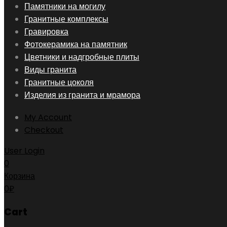
Skip
Памятники на могилу
to
Гранитные комплексы
content
Гравировка
Фотокерамика на памятник
Цветники и надгробные плиты
Виды гранита
Гранитные цоколя
Изделия из гранита и мрамора
My Account
Checkout
User Login
0
Корзина
0
₽
Cart