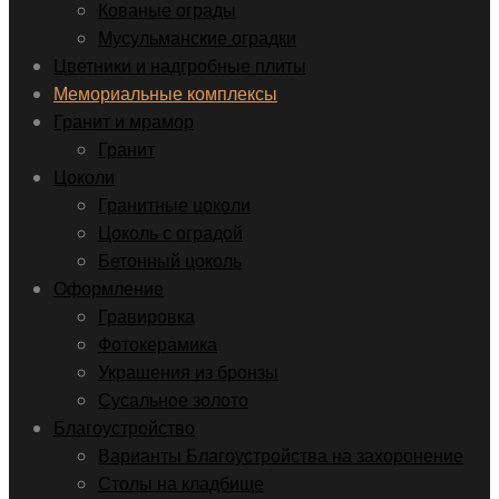
Кованые ограды
Мусульманские оградки
Цветники и надгробные плиты
Мемориальные комплексы
Гранит и мрамор
Гранит
Цоколи
Гранитные цоколи
Цоколь с оградой
Бетонный цоколь
Оформление
Гравировка
Фотокерамика
Украшения из бронзы
Сусальное золото
Благоустройство
Варианты Благоустройства на захоронение
Столы на кладбище