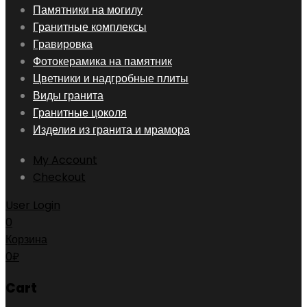
Skip
Памятники на могилу
to
Гранитные комплексы
content
Гравировка
Фотокерамика на памятник
Цветники и надгробные плиты
Виды гранита
Гранитные цоколя
Изделия из гранита и мрамора
My Account
Checkout
User Login
0
Корзина
0
₽
Cart