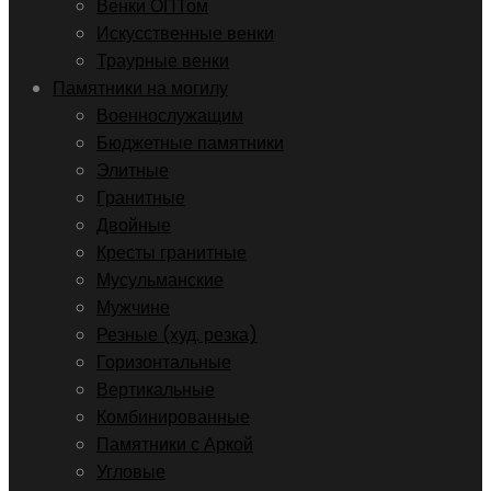
Венки ОПТом
Искусственные венки
Траурные венки
Памятники на могилу
Военнослужащим
Бюджетные памятники
Элитные
Гранитные
Двойные
Кресты гранитные
Мусульманские
Мужчине
Резные (худ. резка)
Горизонтальные
Вертикальные
Комбинированные
Памятники с Аркой
Угловые