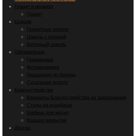
Гранит и мрамор
Гранит
Цоколи
Гранитные цоколи
Цоколь с оградой
Бетонный цоколь
Оформление
Гравировка
Фотокерамика
Украшения из бронзы
Сусальное золото
Благоустройство
Варианты Благоустройства на захоронение
Столы на кладбище
Щебень для могил
Крошка покрытие
Другое