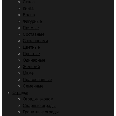
Скала
Книга
Волна
Фигурные
Прямые
Составные
С колоннами
Цветные
Простые
Одинарные
Женский
Маме
Православные
Семейные
Оградки
Оградки эконом
Сварные ограды
Гранитные ограды