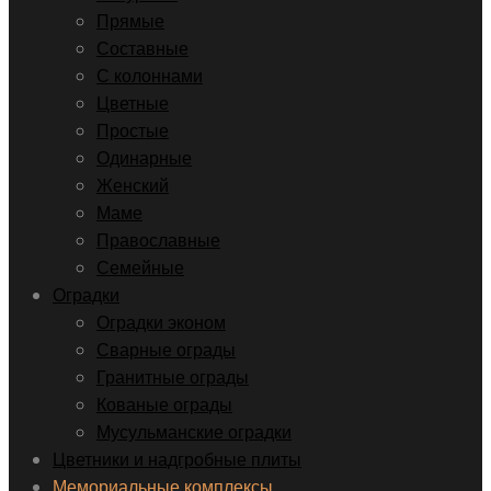
Прямые
Составные
С колоннами
Цветные
Простые
Одинарные
Женский
Маме
Православные
Семейные
Оградки
Оградки эконом
Сварные ограды
Гранитные ограды
Кованые ограды
Мусульманские оградки
Цветники и надгробные плиты
Мемориальные комплексы