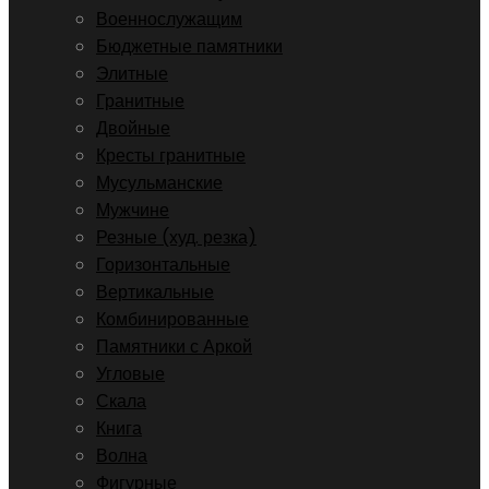
Военнослужащим
Бюджетные памятники
Элитные
Гранитные
Двойные
Кресты гранитные
Мусульманские
Мужчине
Резные (худ. резка)
Горизонтальные
Вертикальные
Комбинированные
Памятники с Аркой
Угловые
Скала
Книга
Волна
Фигурные