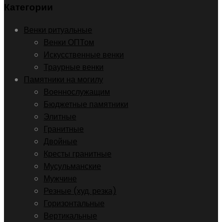
Категории
Венки ритуальные
Венки ОПТом
Искусственные венки
Траурные венки
Памятники на могилу
Военнослужащим
Бюджетные памятники
Элитные
Гранитные
Двойные
Кресты гранитные
Мусульманские
Мужчине
Резные (худ. резка)
Горизонтальные
Вертикальные