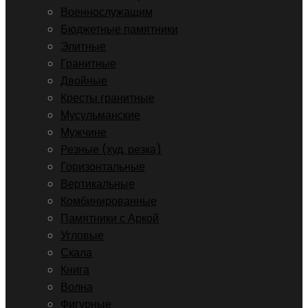
Военнослужащим
Бюджетные памятники
Элитные
Гранитные
Двойные
Кресты гранитные
Мусульманские
Мужчине
Резные (худ. резка)
Горизонтальные
Вертикальные
Комбинированные
Памятники с Аркой
Угловые
Скала
Книга
Волна
Фигурные