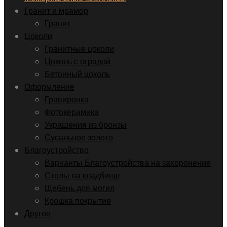
Гранит и мрамор
Гранит
Цоколи
Гранитные цоколи
Цоколь с оградой
Бетонный цоколь
Оформление
Гравировка
Фотокерамика
Украшения из бронзы
Сусальное золото
Благоустройство
Варианты Благоустройства на захоронение
Столы на кладбище
Щебень для могил
Крошка покрытие
Другое