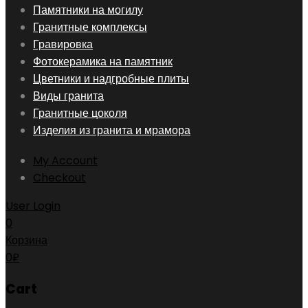
Skip
Памятники на могилу
to
Гранитные комплексы
content
Гравировка
Фотокерамика на памятник
Цветники и надгробные плиты
Виды гранита
Гранитные цоколя
Изделия из гранита и мрамора
My Account
Checkout
User Login
0
Корзина
0
₽
Cart