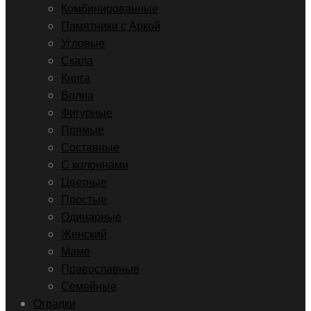
Комбинированные
Памятники с Аркой
Угловые
Скала
Книга
Волна
Фигурные
Прямые
Составные
С колоннами
Цветные
Простые
Одинарные
Женский
Маме
Православные
Семейные
Оградки