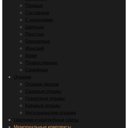
Прямые
Составные
С колоннами
Цветные
Простые
Одинарные
Женский
Маме
Православные
Семейные
Оградки
Оградки эконом
Сварные ограды
Гранитные ограды
Кованые ограды
Мусульманские оградки
Цветники и надгробные плиты
Мемориальные комплексы