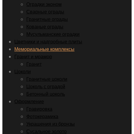
Оградки эконом
Сварные ограды
Гранитные ограды
Кованые ограды
Мусульманские оградки
Цветники и надгробные плиты
Мемориальные комплексы
Гранит и мрамор
Гранит
Цоколи
Гранитные цоколи
Цоколь с оградой
Бетонный цоколь
Оформление
Гравировка
Фотокерамика
Украшения из бронзы
Сусальное золото