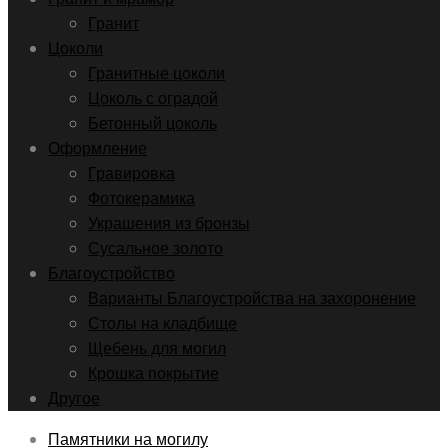
Гранит
Цоколи
Гранитные цоколи
Цоколь с оградой
Бетонный цоколь
Оформление
Гравировка
Фотокерамика
Украшения из бронзы
Сусальное золото
Благоустройство
Варианты Благоустройства на захоронение
Столы на кладбище
Щебень для могил
Крошка покрытие
Другое
Памятники на могилу