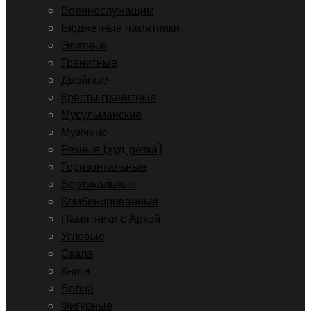
Военнослужащим
Бюджетные памятники
Элитные
Гранитные
Двойные
Кресты гранитные
Мусульманские
Мужчине
Резные (худ. резка)
Горизонтальные
Вертикальные
Комбинированные
Памятники с Аркой
Угловые
Скала
Книга
Волна
Фигурные