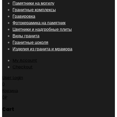
Skip
Памятники на могилу
to
Гранитные комплексы
content
Гравировка
Фотокерамика на памятник
Цветники и надгробные плиты
Виды гранита
Гранитные цоколя
Изделия из гранита и мрамора
My Account
Checkout
User Login
0
Корзина
0
₽
Cart