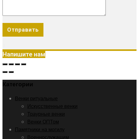
X
Напишите нам
Категории
Венки ритуальные
Искусственные венки
Траурные венки
Венки ОПТом
Памятники на могилу
Военнослужащим