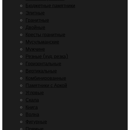
Бюджетные памятники
Элитные
Гранитные
Двойные
Кресты гранитные
Мусульманские
Мужчине
Резные (худ. резка)
Горизонтальные
Вертикальные
Комбинированные
Памятники с Аркой
Угловые
Скала
Книга
Волна
Фигурные
Прямые