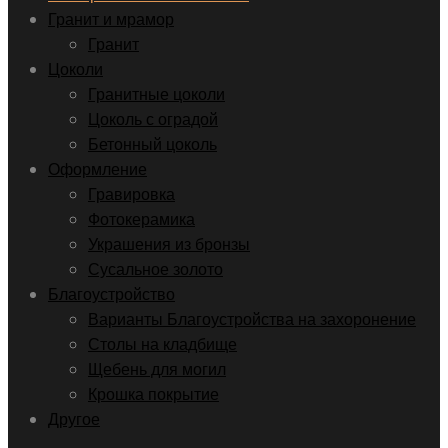
Гранит и мрамор
Гранит
Цоколи
Гранитные цоколи
Цоколь с оградой
Бетонный цоколь
Оформление
Гравировка
Фотокерамика
Украшения из бронзы
Сусальное золото
Благоустройство
Варианты Благоустройства на захоронение
Столы на кладбище
Щебень для могил
Крошка покрытие
Другое