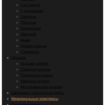
Составные
С колоннами
Цветные
Простые
Одинарные
Женский
Маме
Православные
Семейные
Оградки
Оградки эконом
Сварные ограды
Гранитные ограды
Кованые ограды
Мусульманские оградки
Цветники и надгробные плиты
Мемориальные комплексы
Гранит и мрамор