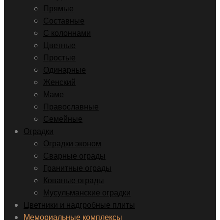
Прямые
Составные
С колоннами
Цветные
Простые
Одинарные
Женский
Маме
Православные
Семейные
Оградки
Оградки эконом
Сварные ограды
Гранитные ограды
Кованые ограды
Мусульманские оградки
Цветники и надгробные плиты
Мемориальные комплексы