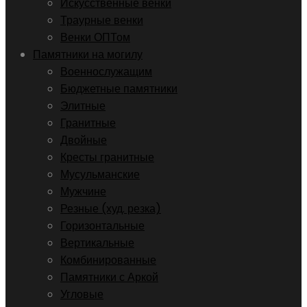
Искусственные венки
Траурные венки
Венки ОПТом
Памятники на могилу
Военнослужащим
Бюджетные памятники
Элитные
Гранитные
Двойные
Кресты гранитные
Мусульманские
Мужчине
Резные (худ. резка)
Горизонтальные
Вертикальные
Комбинированные
Памятники с Аркой
Угловые