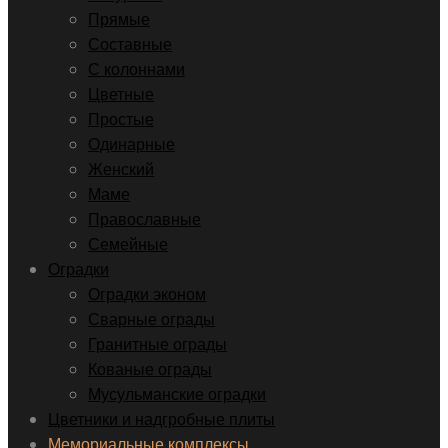
Прямые
Составные
С колоннами
Цветные
Простые
Одинарные
Женский
Маме
Православные
Семейные
Оградки
Оградки эконом
Сварные ограды
Гранитные ограды
Кованые ограды
Мусульманские оградки
Цветники и надгробные плиты
Мемориальные комплексы