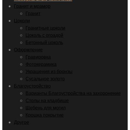
Гранит и мрамор
Гранит
Цоколи
Гранитные цоколи
Цоколь с оградой
Бетонный цоколь
Оформление
Гравировка
Фотокерамика
Украшения из бронзы
Сусальное золото
Благоустройство
Варианты Благоустройства на захоронение
Столы на кладбище
Щебень для могил
Крошка покрытие
Другое