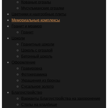
Кованые ограды
Мусульманские оградки
Цветники и надгробные плиты
Мемориальные комплексы
Гранит и мрамор
Гранит
Цоколи
Гранитные цоколи
Цоколь с оградой
Бетонный цоколь
Оформление
Гравировка
Фотокерамика
Украшения из бронзы
Сусальное золото
Благоустройство
Варианты Благоустройства на захоронение
Столы на кладбище