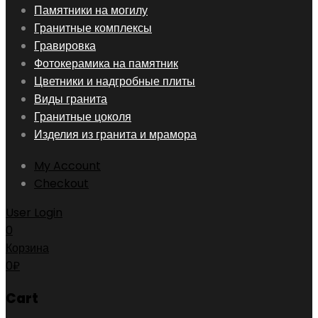
Skip
Памятники на могилу
to
Гранитные комплексы
content
Гравировка
Фотокерамика на памятник
Цветники и надгробные плиты
Виды гранита
Гранитные цоколя
Изделия из гранита и мрамора
My Account
Checkout
User Login
0
Корзина
0
₽
Cart