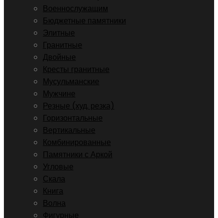
Военнослужащим
Бюджетные памятники
Элитные
Гранитные
Двойные
Кресты гранитные
Мусульманские
Мужчине
Резные (худ. резка)
Горизонтальные
Вертикальные
Комбинированные
Памятники с Аркой
Угловые
Скала
Книга
Волна
Фигурные