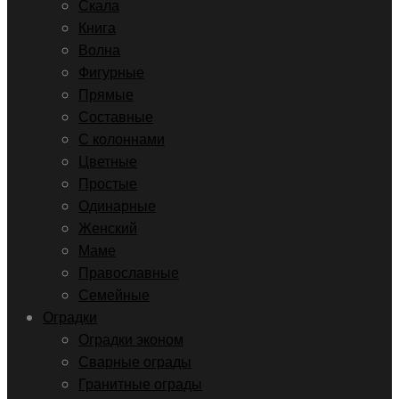
Скала
Книга
Волна
Фигурные
Прямые
Составные
С колоннами
Цветные
Простые
Одинарные
Женский
Маме
Православные
Семейные
Оградки
Оградки эконом
Сварные ограды
Гранитные ограды