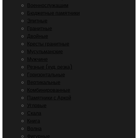
Военнослужащим
Бюджетные памятники
Элитные
Гранитные
Двойные
Кресты гранитные
Мусульманские
Мужчине
Резные (худ. резка)
Горизонтальные
Вертикальные
Комбинированные
Памятники с Аркой
Угловые
Скала
Книга
Волна
Фигурные