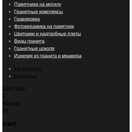
Skip
Памятники на могилу
to
Гранитные комплексы
content
Гравировка
Фотокерамика на памятник
Цветники и надгробные плиты
Виды гранита
Гранитные цоколя
Изделия из гранита и мрамора
My Account
Checkout
User Login
0
Корзина
0
₽
Cart