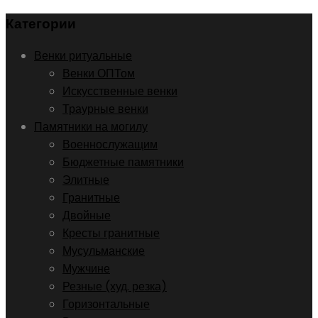
Категории
Венки ритуальные
Венки ОПТом
Искусственные венки
Траурные венки
Памятники на могилу
Военнослужащим
Бюджетные памятники
Элитные
Гранитные
Двойные
Кресты гранитные
Мусульманские
Мужчине
Резные (худ. резка)
Горизонтальные