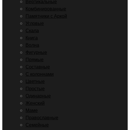
Вертикальные
Комбинированные
Памятники с Аркой
Угловые
Скала
Книга
Волна
Фигурные
Прямые
Составные
С колоннами
Цветные
Простые
Одинарные
Женский
Маме
Православные
Семейные