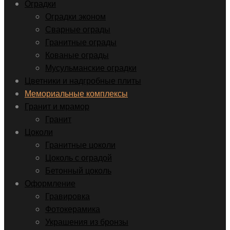
Оградки
Оградки эконом
Сварные ограды
Гранитные ограды
Кованые ограды
Мусульманские оградки
Цветники и надгробные плиты
Мемориальные комплексы
Гранит и мрамор
Гранит
Цоколи
Гранитные цоколи
Цоколь с оградой
Бетонный цоколь
Оформление
Гравировка
Фотокерамика
Украшения из бронзы