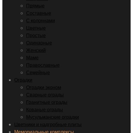
Прямые
Составные
С колоннами
Цветные
Простые
Одинарные
Женский
Маме
Православные
Семейные
Оградки
Оградки эконом
Сварные ограды
Гранитные ограды
Кованые ограды
Мусульманские оградки
Цветники и надгробные плиты
Мемориальные комплексы