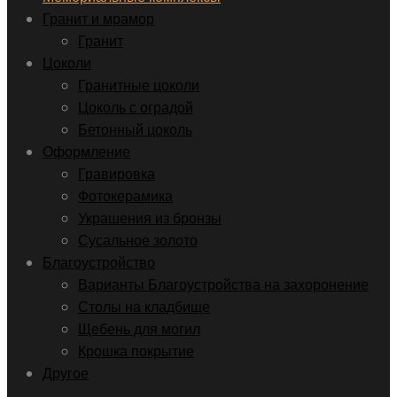
Гранит и мрамор
Гранит
Цоколи
Гранитные цоколи
Цоколь с оградой
Бетонный цоколь
Оформление
Гравировка
Фотокерамика
Украшения из бронзы
Сусальное золото
Благоустройство
Варианты Благоустройства на захоронение
Столы на кладбище
Щебень для могил
Крошка покрытие
Другое