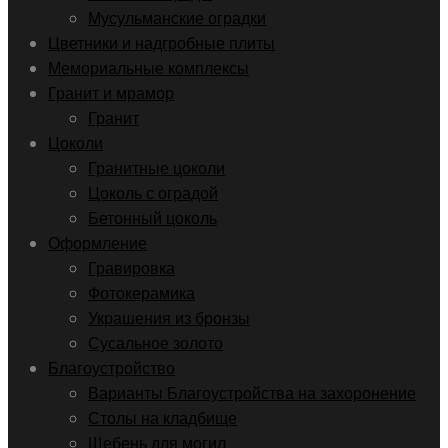
Мусульманские оградки
Цветники и надгробные плиты
Мемориальные комплексы
Гранит и мрамор
Гранит
Цоколи
Гранитные цоколи
Цоколь с оградой
Бетонный цоколь
Оформление
Гравировка
Фотокерамика
Украшения из бронзы
Сусальное золото
Благоустройство
Варианты Благоустройства на захоронение
Столы на кладбище
Щебень для могил