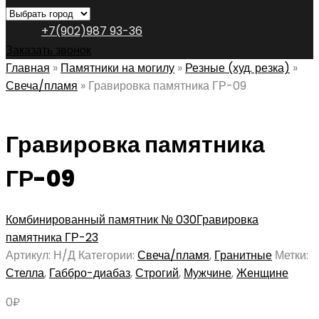
+7(902)987 93-36
Заказать звонок
Главная
»
Памятники на могилу
»
Резные (худ. резка)
»
Свеча/пламя
»
Гравировка памятника ГР-09
Гравировка памятника
ГР-09
Комбинированный памятник № 030
Гравировка
памятника ГР-23
Артикул:
Н/Д
Категории:
Свеча/пламя
,
Гранитные
Метки:
Стелла
,
Габбро-диабаз
,
Строгий
,
Мужчине
,
Женщине
0
₽