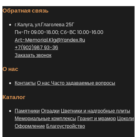
Опции
товара.
Обратная связь
можно
выбрать
г.Калуга, ул.Глаголева 25Г
на
Пн-Пт 09.00-18.00; Сб-ВС 10.00-16.00
странице
Art-Memorial.Klg@Yandex.Ru
товара.
+7(902)987 93-36
Заказать звонок
О нас
Контакты
О нас
Часто задаваемые вопросы
Каталог
Памятники
Оградки
Цветники и надгробные плиты
Мемориальные комплексы
Гранит и мрамор
Цоколи
Оформление
Благоустройство