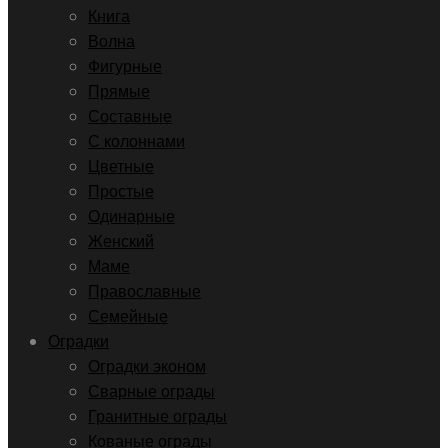
Книга
Волна
Фигурные
Прямые
Составные
С колоннами
Цветные
Простые
Одинарные
Женский
Маме
Православные
Семейные
Оградки
Оградки эконом
Сварные ограды
Гранитные ограды
Кованые ограды