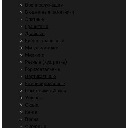
Военнослужащим
Бюджетные памятники
Элитные
Гранитные
Двойные
Кресты гранитные
Мусульманские
Мужчине
Резные (худ. резка)
Горизонтальные
Вертикальные
Комбинированные
Памятники с Аркой
Угловые
Скала
Книга
Волна
Фигурные