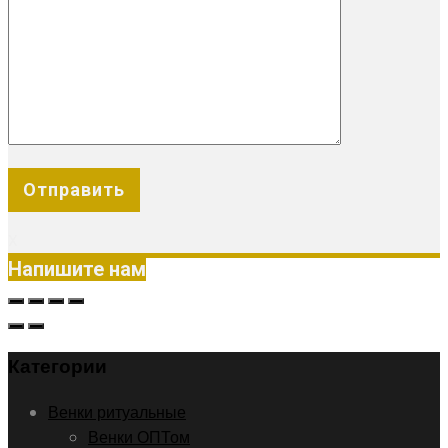
X
Напишите нам
Категории
Венки ритуальные
Венки ОПТом