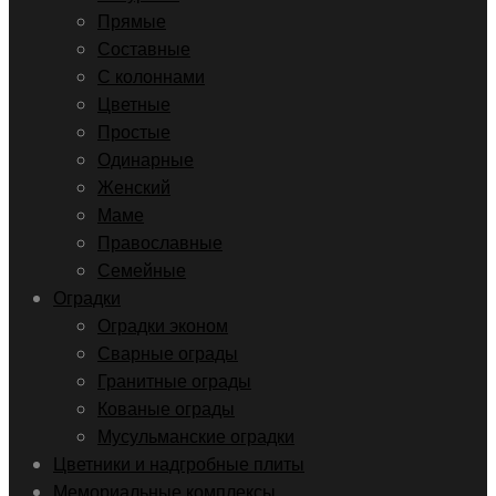
Прямые
Составные
С колоннами
Цветные
Простые
Одинарные
Женский
Маме
Православные
Семейные
Оградки
Оградки эконом
Сварные ограды
Гранитные ограды
Кованые ограды
Мусульманские оградки
Цветники и надгробные плиты
Мемориальные комплексы