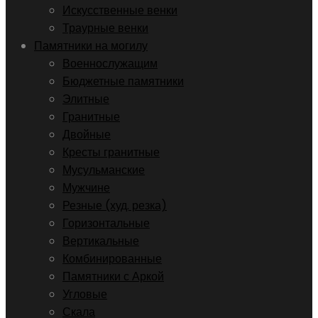
Искусственные венки
Траурные венки
Памятники на могилу
Военнослужащим
Бюджетные памятники
Элитные
Гранитные
Двойные
Кресты гранитные
Мусульманские
Мужчине
Резные (худ. резка)
Горизонтальные
Вертикальные
Комбинированные
Памятники с Аркой
Угловые
Скала