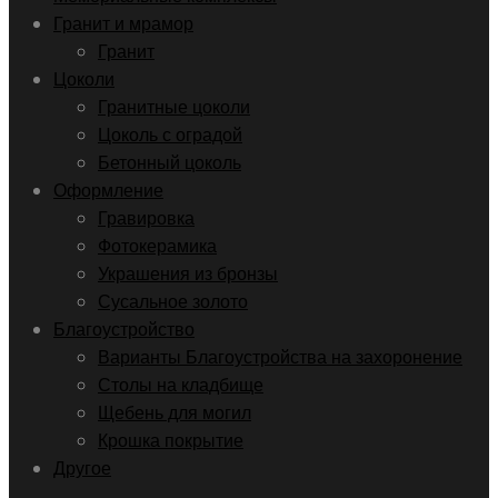
Гранит и мрамор
Гранит
Цоколи
Гранитные цоколи
Цоколь с оградой
Бетонный цоколь
Оформление
Гравировка
Фотокерамика
Украшения из бронзы
Сусальное золото
Благоустройство
Варианты Благоустройства на захоронение
Столы на кладбище
Щебень для могил
Крошка покрытие
Другое