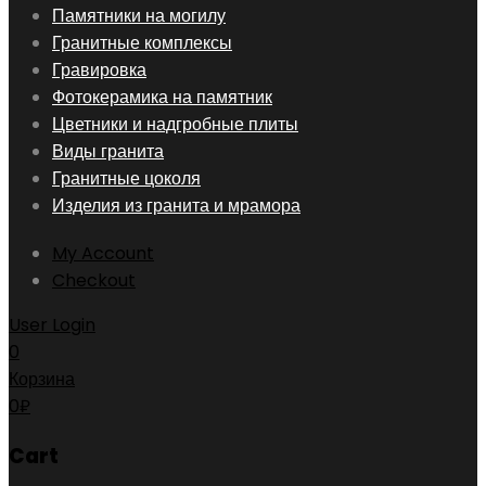
Skip
Памятники на могилу
to
Гранитные комплексы
content
Гравировка
Фотокерамика на памятник
Цветники и надгробные плиты
Виды гранита
Гранитные цоколя
Изделия из гранита и мрамора
My Account
Checkout
User Login
0
Корзина
0
₽
Cart