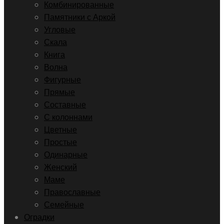
Комбинированные
Памятники с Аркой
Угловые
Скала
Книга
Волна
Фигурные
Прямые
Составные
С колоннами
Цветные
Простые
Одинарные
Женский
Маме
Православные
Семейные
Оградки