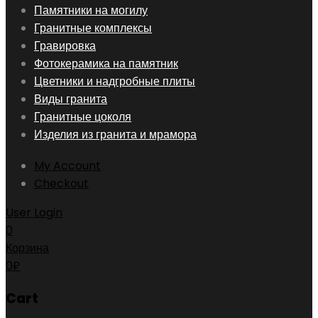
Skip
Памятники на могилу
to
Гранитные комплексы
content
Гравировка
Фотокерамика на памятник
Цветники и надгробные плиты
Виды гранита
Гранитные цоколя
Изделия из гранита и мрамора
My Account
Checkout
User Login
0
Корзина
0
₽
Cart