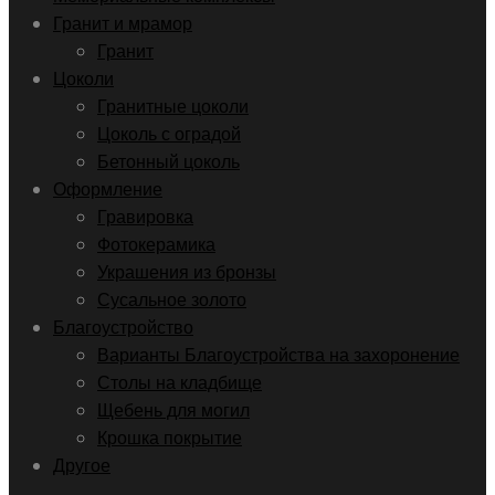
Гранит и мрамор
Гранит
Цоколи
Гранитные цоколи
Цоколь с оградой
Бетонный цоколь
Оформление
Гравировка
Фотокерамика
Украшения из бронзы
Сусальное золото
Благоустройство
Варианты Благоустройства на захоронение
Столы на кладбище
Щебень для могил
Крошка покрытие
Другое