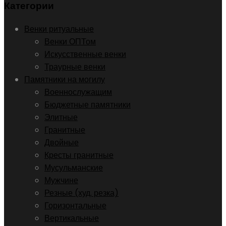
Категории
Венки ритуальные
Венки ОПТом
Искусственные венки
Траурные венки
Памятники на могилу
Военнослужащим
Бюджетные памятники
Элитные
Гранитные
Двойные
Кресты гранитные
Мусульманские
Мужчине
Резные (худ. резка)
Горизонтальные
Вертикальные