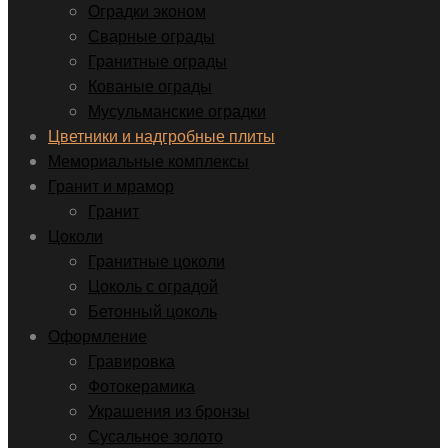
Оградки эконом
Сварные ограды
Гранитные ограды
Кованые ограды
Мусульманские оградки
Цветники и надгробные плиты
Мемориальные комплексы
Гранит и мрамор
Гранит
Цоколи
Гранитные цоколи
Цоколь с оградой
Бетонный цоколь
Оформление
Гравировка
Фотокерамика
Украшения из бронзы
Сусальное золото