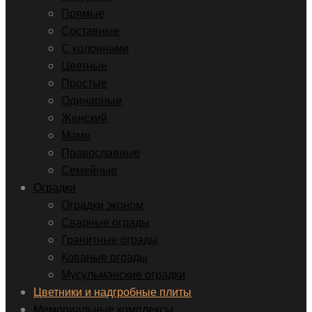
Прямые
Составные
С колоннами
Цветные
Простые
Одинарные
Женский
Маме
Православные
Семейные
Оградки
Оградки эконом
Сварные ограды
Гранитные ограды
Кованые ограды
Мусульманские оградки
Цветники и надгробные плиты
Мемориальные комплексы