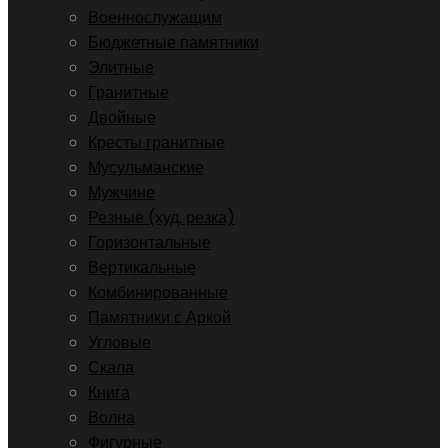
Военнослужащим
Бюджетные памятники
Элитные
Гранитные
Двойные
Кресты гранитные
Мусульманские
Мужчине
Резные (худ. резка)
Горизонтальные
Вертикальные
Комбинированные
Памятники с Аркой
Угловые
Скала
Книга
Волна
Фигурные