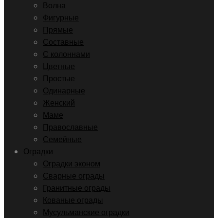
Волна
Фигурные
Прямые
Составные
С колоннами
Цветные
Простые
Одинарные
Женский
Маме
Православные
Семейные
Оградки
Оградки эконом
Сварные ограды
Гранитные ограды
Кованые ограды
Мусульманские оградки