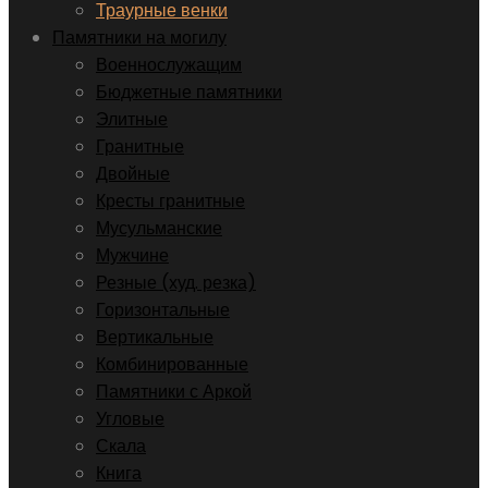
Траурные венки
Памятники на могилу
Военнослужащим
Бюджетные памятники
Элитные
Гранитные
Двойные
Кресты гранитные
Мусульманские
Мужчине
Резные (худ. резка)
Горизонтальные
Вертикальные
Комбинированные
Памятники с Аркой
Угловые
Скала
Книга