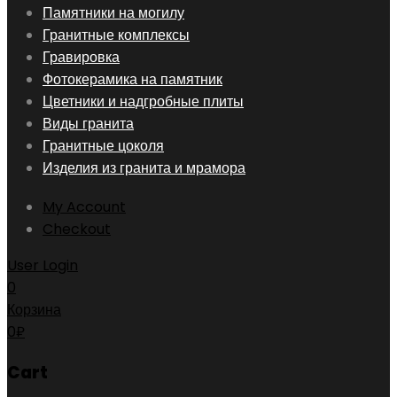
Skip
Памятники на могилу
to
Гранитные комплексы
content
Гравировка
Фотокерамика на памятник
Цветники и надгробные плиты
Виды гранита
Гранитные цоколя
Изделия из гранита и мрамора
My Account
Checkout
User Login
0
Корзина
0
₽
Cart