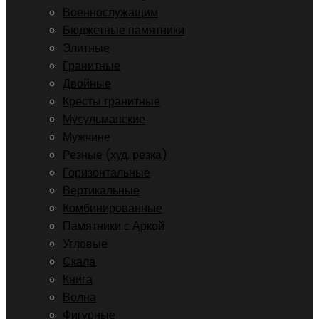
Военнослужащим
Бюджетные памятники
Элитные
Гранитные
Двойные
Кресты гранитные
Мусульманские
Мужчине
Резные (худ. резка)
Горизонтальные
Вертикальные
Комбинированные
Памятники с Аркой
Угловые
Скала
Книга
Волна
Фигурные