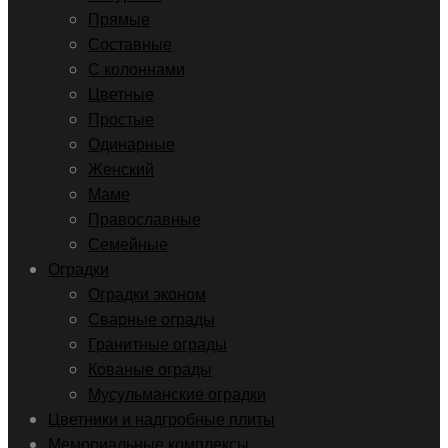
Прямые
Составные
С колоннами
Цветные
Простые
Одинарные
Женский
Маме
Православные
Семейные
Оградки
Оградки эконом
Сварные ограды
Гранитные ограды
Кованые ограды
Мусульманские оградки
Цветники и надгробные плиты
Мемориальные комплексы