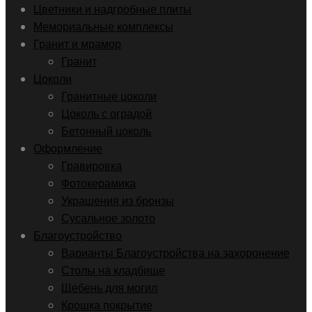
Цветники и надгробные плиты
Мемориальные комплексы
Гранит и мрамор
Гранит
Цоколи
Гранитные цоколи
Цоколь с оградой
Бетонный цоколь
Оформление
Гравировка
Фотокерамика
Украшения из бронзы
Сусальное золото
Благоустройство
Варианты Благоустройства на захоронение
Столы на кладбище
Щебень для могил
Крошка покрытие