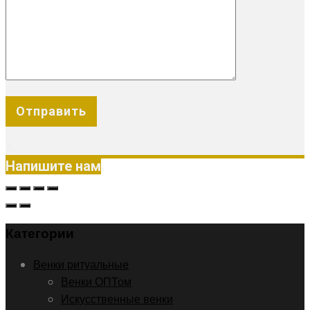
X
Напишите нам
Категории
Венки ритуальные
Венки ОПТом
Искусственные венки