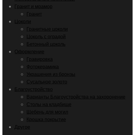
Гранит и мрамор
Гранит
Цоколи
Гранитные цоколи
Цоколь с оградой
Бетонный цоколь
Оформление
Гравировка
Фотокерамика
Украшения из бронзы
Сусальное золото
Благоустройство
Варианты Благоустройства на захоронение
Столы на кладбище
Щебень для могил
Крошка покрытие
Другое