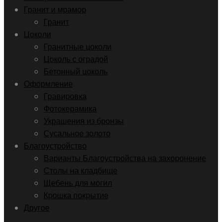
Гранит и мрамор
Гранит
Цоколи
Гранитные цоколи
Цоколь с оградой
Бетонный цоколь
Оформление
Гравировка
Фотокерамика
Украшения из бронзы
Сусальное золото
Благоустройство
Варианты Благоустройства на захоронение
Столы на кладбище
Щебень для могил
Крошка покрытие
Другое