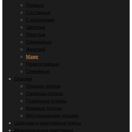
Прямые
Составные
С колоннами
Цветные
Простые
Одинарные
Женский
Маме
Православные
Семейные
Оградки
Оградки эконом
Сварные ограды
Гранитные ограды
Кованые ограды
Мусульманские оградки
Цветники и надгробные плиты
Мемориальные комплексы