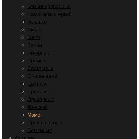
Комбинированные
Памятники с Аркой
Угловые
Скала
Книга
Волна
Фигурные
Прямые
Составные
С колоннами
Цветные
Простые
Одинарные
Женский
Маме
Православные
Семейные
Оградки