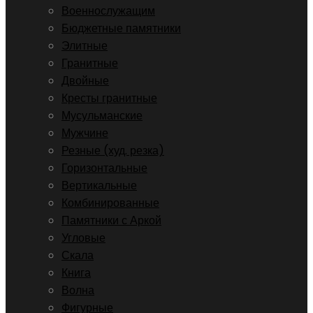
Военнослужащим
Бюджетные памятники
Элитные
Гранитные
Двойные
Кресты гранитные
Мусульманские
Мужчине
Резные (худ. резка)
Горизонтальные
Вертикальные
Комбинированные
Памятники с Аркой
Угловые
Скала
Книга
Волна
Фигурные