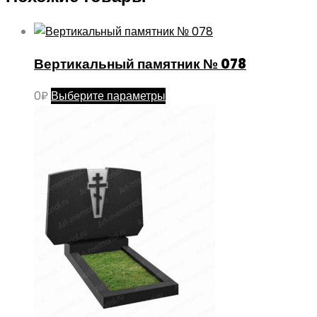
Вертикальный памятник № 078
Этот
0
₽
Выберите параметры
товар
имеет
несколько
вариаций.
Опции
можно
выбрать
на
странице
товара.