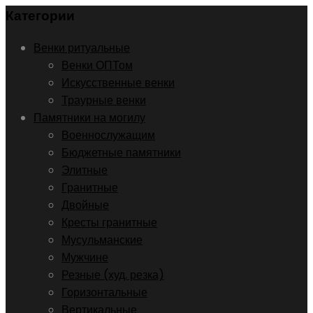
Категории
Венки ритуальные
Венки ОПТом
Искусственные венки
Траурные венки
Памятники на могилу
Военнослужащим
Бюджетные памятники
Элитные
Гранитные
Двойные
Кресты гранитные
Мусульманские
Мужчине
Резные (худ. резка)
Горизонтальные
Вертикальные