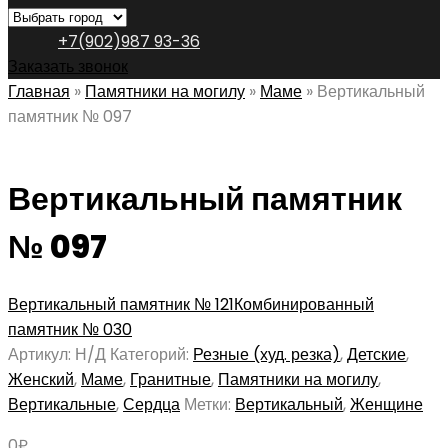
+7(902)987 93-36
Заказать звонок
Главная
»
Памятники на могилу
»
Маме
»
Вертикальный
памятник № 097
Вертикальный памятник
№ 097
Вертикальный памятник № 121
Комбинированный
памятник № 030
Артикул:
Н/Д
Категорий:
Резные (худ. резка)
,
Детские
,
Женский
,
Маме
,
Гранитные
,
Памятники на могилу
,
Вертикальные
,
Сердца
Метки:
Вертикальный
,
Женщине
0
₽