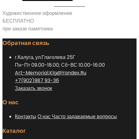
товара.
товар
можно
имеет
Художественное оформление
выбрать
несколько
БЕСПЛАТНО
на
вариаций.
при заказе памятника
странице
Опции
товара.
Обратная связь
можно
выбрать
г.Калуга, ул.Глаголева 25Г
на
Пн-Пт 09.00-18.00; Сб-ВС 10.00-16.00
странице
Art-Memorial.Klg@Yandex.Ru
товара.
+7(902)987 93-36
Заказать звонок
О нас
Контакты
О нас
Часто задаваемые вопросы
Каталог