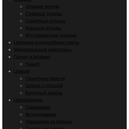
Оградки эконом
Сварные ограды
Гранитные ограды
Кованые ограды
Мусульманские оградки
Цветники и надгробные плиты
Мемориальные комплексы
Гранит и мрамор
Гранит
Цоколи
Гранитные цоколи
Цоколь с оградой
Бетонный цоколь
Оформление
Гравировка
Фотокерамика
Украшения из бронзы
Сусальное золото