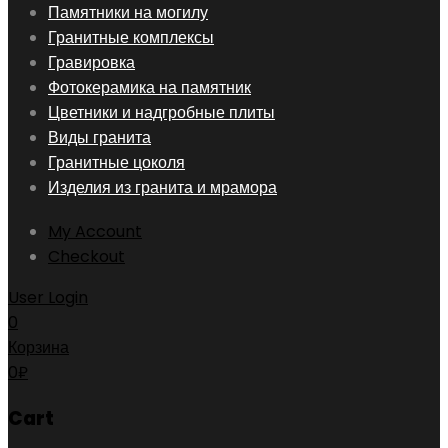
Skip
Памятники на могилу
to
Гранитные комплексы
content
Гравировка
Фотокерамика на памятник
Цветники и надгробные плиты
Виды гранита
Гранитные цоколя
Изделия из гранита и мрамора
My Account
Checkout
User Login
0
Корзина
0
₽
Cart