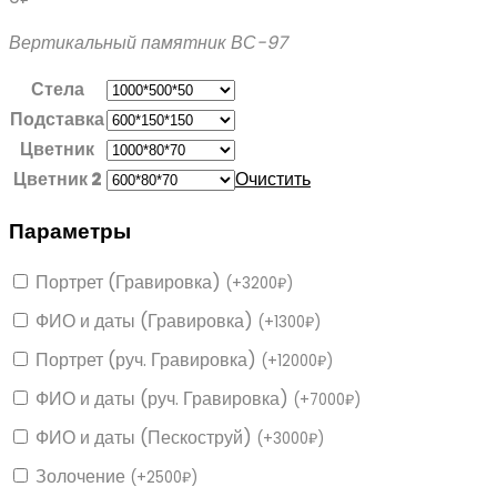
Вертикальный памятник ВС-97
Стела
Подставка
Цветник
Цветник 2
Очистить
Параметры
Портрет (Гравировка)
(
+
3200
₽
)
ФИО и даты (Гравировка)
(
+
1300
₽
)
Портрет (руч. Гравировка)
(
+
12000
₽
)
ФИО и даты (руч. Гравировка)
(
+
7000
₽
)
ФИО и даты (Пескоструй)
(
+
3000
₽
)
Золочение
(
+
2500
₽
)