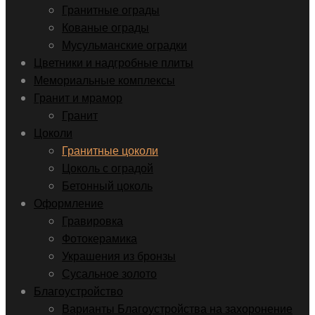
Гранитные ограды
Кованые ограды
Мусульманские оградки
Цветники и надгробные плиты
Мемориальные комплексы
Гранит и мрамор
Гранит
Цоколи
Гранитные цоколи
Цоколь с оградой
Бетонный цоколь
Оформление
Гравировка
Фотокерамика
Украшения из бронзы
Сусальное золото
Благоустройство
Варианты Благоустройства на захоронение