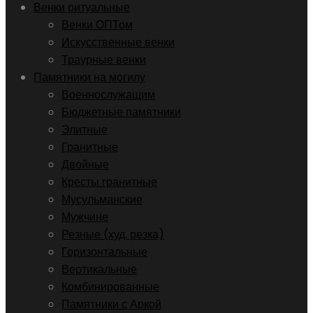
Венки ритуальные
Венки ОПТом
Искусственные венки
Траурные венки
Памятники на могилу
Военнослужащим
Бюджетные памятники
Элитные
Гранитные
Двойные
Кресты гранитные
Мусульманские
Мужчине
Резные (худ. резка)
Горизонтальные
Вертикальные
Комбинированные
Памятники с Аркой