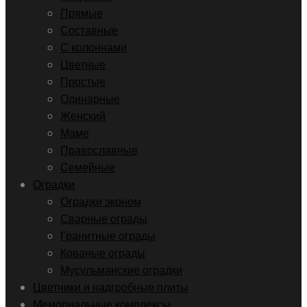
Прямые
Составные
С колоннами
Цветные
Простые
Одинарные
Женский
Маме
Православные
Семейные
Оградки
Оградки эконом
Сварные ограды
Гранитные ограды
Кованые ограды
Мусульманские оградки
Цветники и надгробные плиты
Мемориальные комплексы