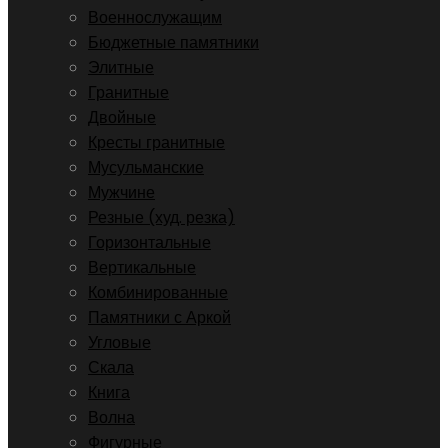
Военнослужащим
Бюджетные памятники
Элитные
Гранитные
Двойные
Кресты гранитные
Мусульманские
Мужчине
Резные (худ. резка)
Горизонтальные
Вертикальные
Комбинированные
Памятники с Аркой
Угловые
Скала
Книга
Волна
Фигурные