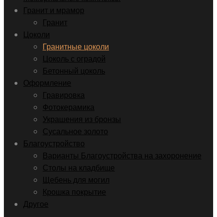
Гранит и мрамор
Гранит
Цоколи
Гранитные цоколи
Цоколь с оградой
Бетонный цоколь
Оформление
Гравировка
Фотокерамика
Украшения из бронзы
Сусальное золото
Благоустройство
Варианты Благоустройства на захоронение
Столы на кладбище
Щебень для могил
Крошка покрытие
Другое