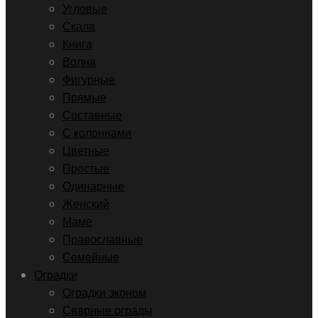
Угловые
Скала
Книга
Волна
Фигурные
Прямые
Составные
С колоннами
Цветные
Простые
Одинарные
Женский
Маме
Православные
Семейные
Оградки
Оградки эконом
Сварные ограды