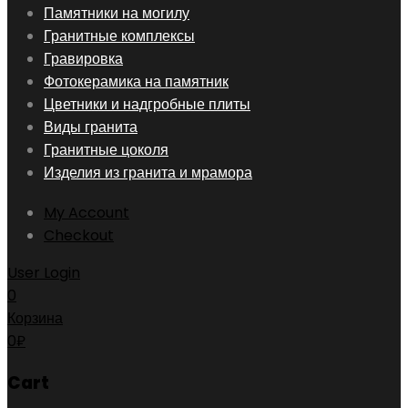
Skip
Памятники на могилу
to
Гранитные комплексы
content
Гравировка
Фотокерамика на памятник
Цветники и надгробные плиты
Виды гранита
Гранитные цоколя
Изделия из гранита и мрамора
My Account
Checkout
User Login
0
Корзина
0
₽
Cart