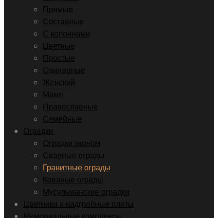
Прямые
Составные
С колоннами
Цветные
Простые
Одинарные
Женский
Маме
Православные
Семейные
Оградки
Оградки эконом
Сварные ограды
Гранитные ограды
Кованые ограды
Мусульманские оградки
Цветники и надгробные плиты
Мемориальные комплексы