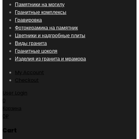
Skip
Памятники на могилу
to
Гранитные комплексы
content
Гравировка
Фотокерамика на памятник
Цветники и надгробные плиты
Виды гранита
Гранитные цоколя
Изделия из гранита и мрамора
My Account
Checkout
User Login
0
Корзина
0
₽
Cart