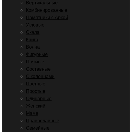
Вертикальные
Комбинированные
Памятники с Аркой
Угловые
Скала
Книга
Волна
Фигурные
Прямые
Составные
С колоннами
Цветные
Простые
Одинарные
Женский
Маме
Православные
Семейные