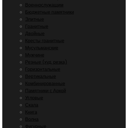
Военнослужащим
Бюджетные памятники
Элитные
Гранитные
Двойные
Кресты гранитные
Мусульманские
Мужчине
Резные (худ. резка)
Горизонтальные
Вертикальные
Комбинированные
Памятники с Аркой
Угловые
Скала
Книга
Волна
Фигурные