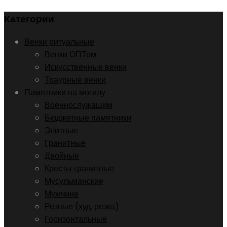
Категории
Венки ритуальные
Венки ОПТом
Искусственные венки
Траурные венки
Памятники на могилу
Военнослужащим
Бюджетные памятники
Элитные
Гранитные
Двойные
Кресты гранитные
Мусульманские
Мужчине
Резные (худ. резка)
Горизонтальные