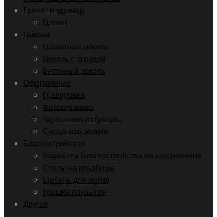
Гранит и мрамор
Гранит
Цоколи
Гранитные цоколи
Цоколь с оградой
Бетонный цоколь
Оформление
Гравировка
Фотокерамика
Украшения из бронзы
Сусальное золото
Благоустройство
Варианты Благоустройства на захоронение
Столы на кладбище
Щебень для могил
Крошка покрытие
Другое