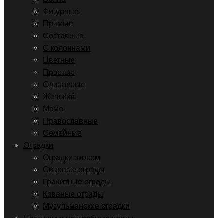
Фигурные
Прямые
Составные
С колоннами
Цветные
Простые
Одинарные
Женский
Маме
Православные
Семейные
Оградки
Оградки эконом
Сварные ограды
Гранитные ограды
Кованые ограды
Мусульманские оградки