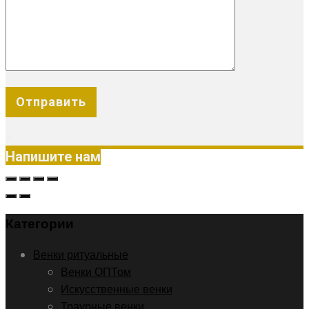
X
Напишите нам
Категории
Венки ритуальные
Венки ОПТом
Искусственные венки
Траурные венки