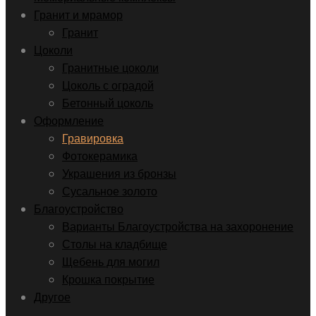
Гранит и мрамор
Гранит
Цоколи
Гранитные цоколи
Цоколь с оградой
Бетонный цоколь
Оформление
Гравировка
Фотокерамика
Украшения из бронзы
Сусальное золото
Благоустройство
Варианты Благоустройства на захоронение
Столы на кладбище
Щебень для могил
Крошка покрытие
Другое