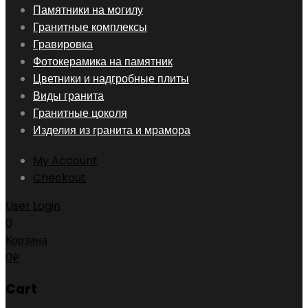
Skip
Памятники на могилу
to
Гранитные комплексы
content
Гравировка
Фотокерамика на памятник
Цветники и надгробные плиты
Виды гранита
Гранитные цоколя
Изделия из гранита и мрамора
My Account
Checkout
User Login
0
Корзина
0
₽
Cart