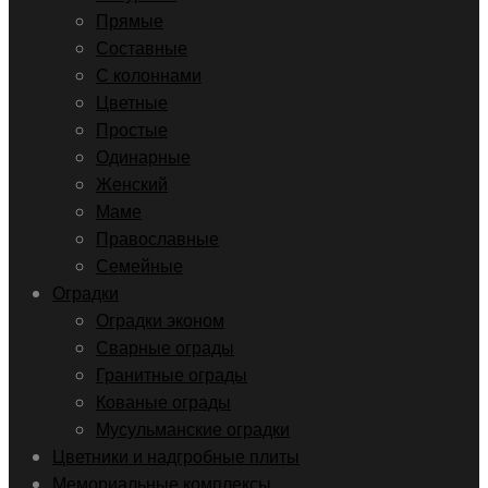
Прямые
Составные
С колоннами
Цветные
Простые
Одинарные
Женский
Маме
Православные
Семейные
Оградки
Оградки эконом
Сварные ограды
Гранитные ограды
Кованые ограды
Мусульманские оградки
Цветники и надгробные плиты
Мемориальные комплексы