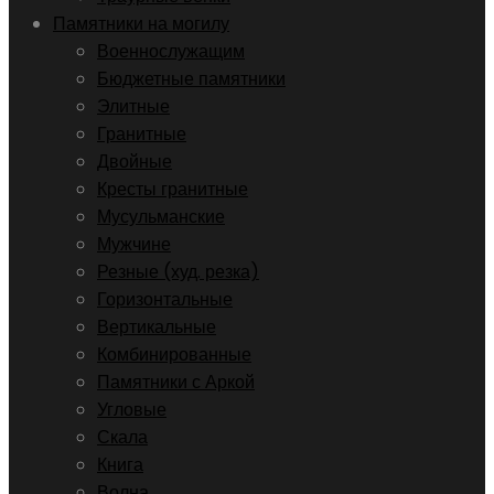
Памятники на могилу
Военнослужащим
Бюджетные памятники
Элитные
Гранитные
Двойные
Кресты гранитные
Мусульманские
Мужчине
Резные (худ. резка)
Горизонтальные
Вертикальные
Комбинированные
Памятники с Аркой
Угловые
Скала
Книга
Волна