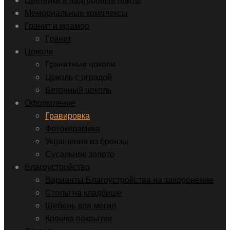
Цветники и надгробные плиты
Мемориальные комплексы
Гранит и мрамор
Гранит
Цоколи
Гранитные цоколи
Цоколь с оградой
Бетонный цоколь
Оформление
Гравировка
Фотокерамика
Украшения из бронзы
Сусальное золото
Благоустройство
Варианты Благоустройства на захоронение
Столы на кладбище
Щебень для могил
Крошка покрытие