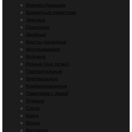
Военнослужащим
Бюджетные памятники
Элитные
Гранитные
Двойные
Кресты гранитные
Мусульманские
Мужчине
Резные (худ. резка)
Горизонтальные
Вертикальные
Комбинированные
Памятники с Аркой
Угловые
Скала
Книга
Волна
Фигурные