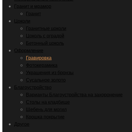
Гранит и мрамор
Гранит
Цоколи
Гранитные цоколи
Цоколь с оградой
Бетонный цоколь
Оформление
Гравировка
Фотокерамика
Украшения из бронзы
Сусальное золото
Благоустройство
Варианты Благоустройства на захоронение
Столы на кладбище
Щебень для могил
Крошка покрытие
Другое