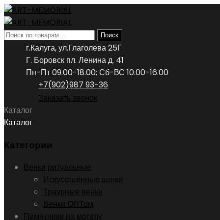
Искать:
Поиск
г.Калуга, ул.Глаголева 25Г
Г. Боровск пл. Ленина д. 41
Пн-Пт 09.00-18.00; Сб-ВС 10.00-16.00
+7(902)987 93-36
Заказать звонок
Каталог
Каталог
Категории
Венки ритуальные
Искусственные венки
Траурные венки
Венки ОПТом
Памятники на могилу