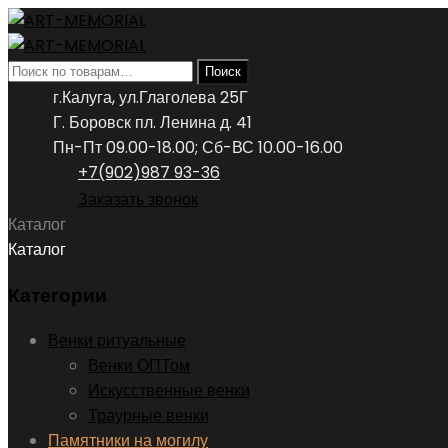
Искать:
Поиск
г.Калуга, ул.Глаголева 25Г
Г. Боровск пл. Ленина д. 41
Пн-Пт 09.00-18.00; Сб-ВС 10.00-16.00
+7(902)987 93-36
Заказать звонок
Каталог
Каталог
Категории
Венки ритуальные
Венки ОПТом
Искусственные венки
Траурные венки
Памятники на могилу