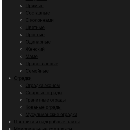
Прямые
Составные
С колоннами
Цветные
Простые
Одинарные
Женский
Маме
Православные
Семейные
Оградки
Оградки эконом
Сварные ограды
Гранитные ограды
Кованые ограды
Мусульманские оградки
Цветники и надгробные плиты
Мемориальные комплексы