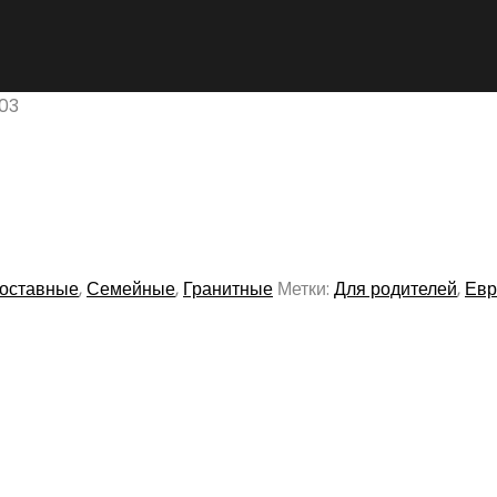
03
оставные
,
Семейные
,
Гранитные
Метки:
Для родителей
,
Евр