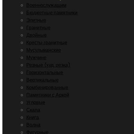
Военнослужащим
Бюджетные памятники
Элитные
Гранитные
Двойные
Кресты гранитные
Мусульманские
Мужчине
Резные (худ. резка)
Горизонтальные
Вертикальные
Комбинированные
Памятники с Аркой
Угловые
Скала
Книга
Волна
Фигурные