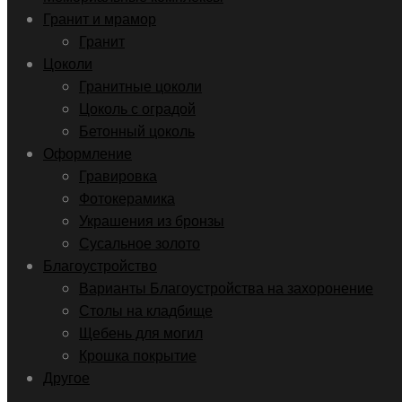
Гранит и мрамор
Гранит
Цоколи
Гранитные цоколи
Цоколь с оградой
Бетонный цоколь
Оформление
Гравировка
Фотокерамика
Украшения из бронзы
Сусальное золото
Благоустройство
Варианты Благоустройства на захоронение
Столы на кладбище
Щебень для могил
Крошка покрытие
Другое