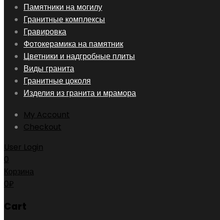
Skip
Памятники на могилу
to
Гранитные комплексы
content
Гравировка
Фотокерамика на памятник
Цветники и надгробные плиты
Виды гранита
Гранитные цоколя
Изделия из гранита и мрамора
My Account
Checkout
User Login
0
Корзина
0
₽
Cart