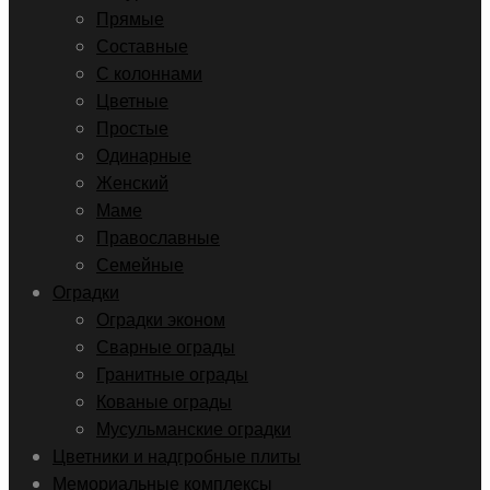
Прямые
Составные
С колоннами
Цветные
Простые
Одинарные
Женский
Маме
Православные
Семейные
Оградки
Оградки эконом
Сварные ограды
Гранитные ограды
Кованые ограды
Мусульманские оградки
Цветники и надгробные плиты
Мемориальные комплексы