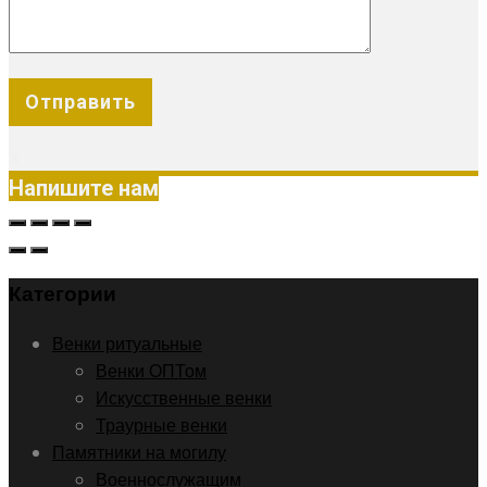
X
Напишите нам
Категории
Венки ритуальные
Венки ОПТом
Искусственные венки
Траурные венки
Памятники на могилу
Военнослужащим