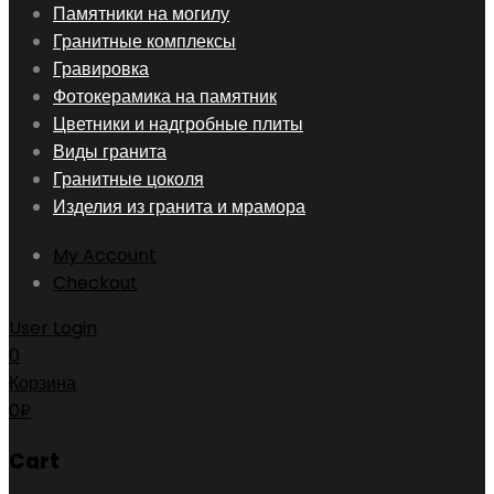
Skip
Памятники на могилу
to
Гранитные комплексы
content
Гравировка
Фотокерамика на памятник
Цветники и надгробные плиты
Виды гранита
Гранитные цоколя
Изделия из гранита и мрамора
My Account
Checkout
User Login
0
Корзина
0
₽
Cart