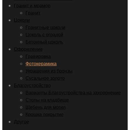
Гранит и мрамор
Гранит
Цоколи
Гранитные цоколи
Цоколь с оградой
Бетонный цоколь
Оформление
Гравировка
Фотокерамика
Украшения из бронзы
Сусальное золото
Благоустройство
Варианты Благоустройства на захоронение
Столы на кладбище
Щебень для могил
Крошка покрытие
Другое