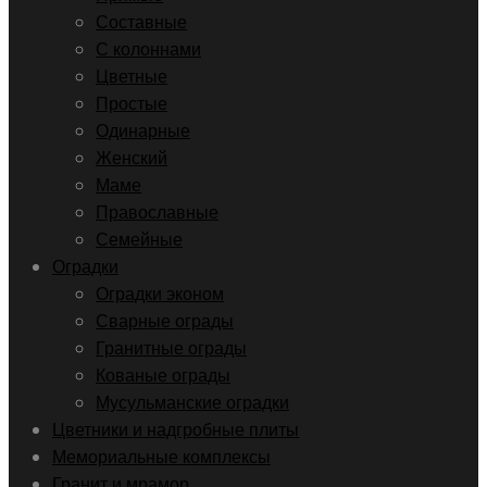
Составные
С колоннами
Цветные
Простые
Одинарные
Женский
Маме
Православные
Семейные
Оградки
Оградки эконом
Сварные ограды
Гранитные ограды
Кованые ограды
Мусульманские оградки
Цветники и надгробные плиты
Мемориальные комплексы
Гранит и мрамор