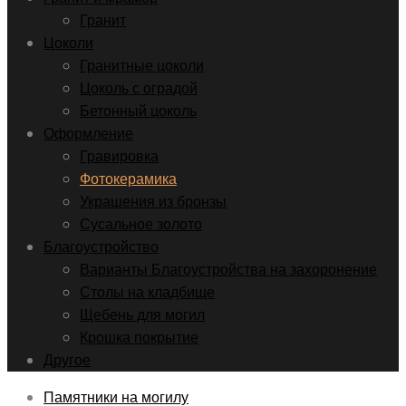
Гранит
Цоколи
Гранитные цоколи
Цоколь с оградой
Бетонный цоколь
Оформление
Гравировка
Фотокерамика
Украшения из бронзы
Сусальное золото
Благоустройство
Варианты Благоустройства на захоронение
Столы на кладбище
Щебень для могил
Крошка покрытие
Другое
Памятники на могилу