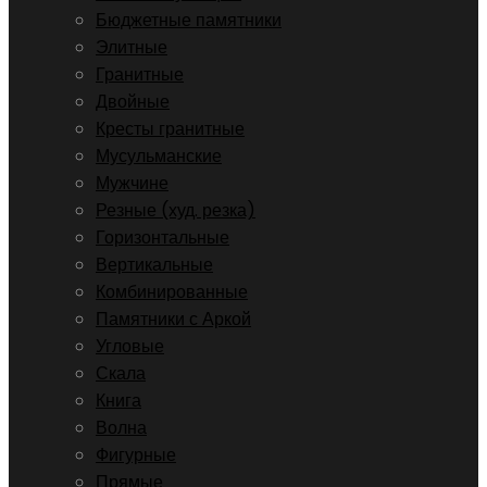
Бюджетные памятники
Элитные
Гранитные
Двойные
Кресты гранитные
Мусульманские
Мужчине
Резные (худ. резка)
Горизонтальные
Вертикальные
Комбинированные
Памятники с Аркой
Угловые
Скала
Книга
Волна
Фигурные
Прямые