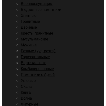
Военнослужащим
Бюджетные памятники
Элитные
Гранитные
Двойные
Кресты гранитные
Мусульманские
Мужчине
Резные (худ. резка)
Горизонтальные
Вертикальные
Комбинированные
Памятники с Аркой
Угловые
Скала
Книга
Волна
Фигурные