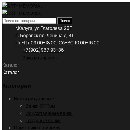
Искать:
Поиск
г.Калуга, ул.Глаголева 25Г
Г. Боровск пл. Ленина д. 41
Пн-Пт 09.00-18.00; Сб-ВС 10.00-16.00
+7(902)987 93-36
Заказать звонок
Каталог
Каталог
Категории
Венки ритуальные
Венки ОПТом
Искусственные венки
Траурные венки
Памятники на могилу