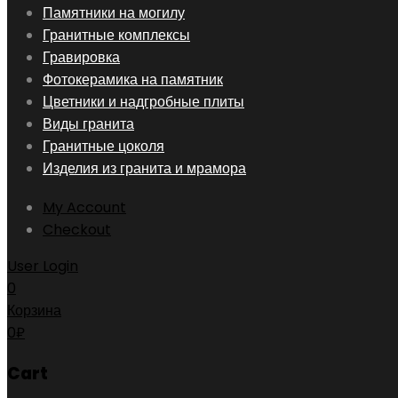
Skip
Памятники на могилу
to
Гранитные комплексы
content
Гравировка
Фотокерамика на памятник
Цветники и надгробные плиты
Виды гранита
Гранитные цоколя
Изделия из гранита и мрамора
My Account
Checkout
User Login
0
Корзина
0
₽
Cart