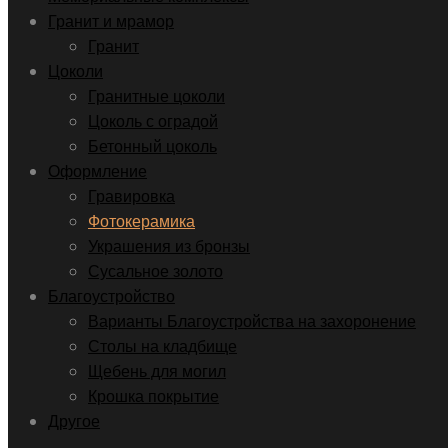
Гранит и мрамор
Гранит
Цоколи
Гранитные цоколи
Цоколь с оградой
Бетонный цоколь
Оформление
Гравировка
Фотокерамика
Украшения из бронзы
Сусальное золото
Благоустройство
Варианты Благоустройства на захоронение
Столы на кладбище
Щебень для могил
Крошка покрытие
Другое