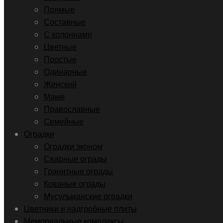
Прямые
Составные
С колоннами
Цветные
Простые
Одинарные
Женский
Маме
Православные
Семейные
Оградки
Оградки эконом
Сварные ограды
Гранитные ограды
Кованые ограды
Мусульманские оградки
Цветники и надгробные плиты
Мемориальные комплексы