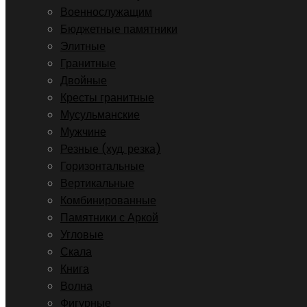
Военнослужащим
Бюджетные памятники
Элитные
Гранитные
Двойные
Кресты гранитные
Мусульманские
Мужчине
Резные (худ. резка)
Горизонтальные
Вертикальные
Комбинированные
Памятники с Аркой
Угловые
Скала
Книга
Волна
Фигурные