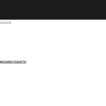
раните
 керамограните