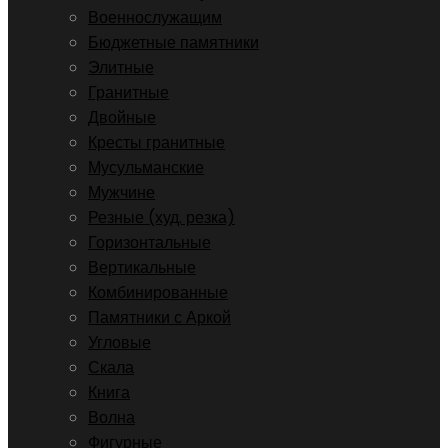
Военнослужащим
Бюджетные памятники
Элитные
Гранитные
Двойные
Кресты гранитные
Мусульманские
Мужчине
Резные (худ. резка)
Горизонтальные
Вертикальные
Комбинированные
Памятники с Аркой
Угловые
Скала
Книга
Волна
Фигурные