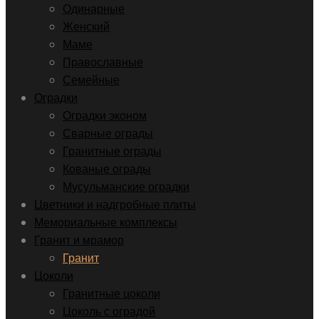
Одинарные
Женский
Маме
Православные
Семейные
Оградки
Оградки эконом
Сварные ограды
Гранитные ограды
Кованые ограды
Мусульманские оградки
Цветники и надгробные плиты
Мемориальные комплексы
Гранит и мрамор
Гранит
Цоколи
Гранитные цоколи
Цоколь с оградой