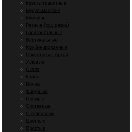
Кресты гранитные
Мусульманские
Мужчине
Резные (худ. резка)
Горизонтальные
Вертикальные
Комбинированные
Памятники с Аркой
Угловые
Скала
Книга
Волна
Фигурные
Прямые
Составные
С колоннами
Цветные
Простые