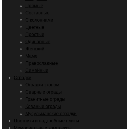
Прямые
Составные
С колоннами
Цветные
Простые
Одинарные
Женский
Маме
Православные
Семейные
Оградки
Оградки эконом
Сварные ограды
Гранитные ограды
Кованые ограды
Мусульманские оградки
Цветники и надгробные плиты
Мемориальные комплексы