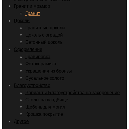
Гранит и мрамор
Гранит
Цоколи
Гранитные цоколи
Цоколь с оградой
Бетонный цоколь
Оформление
Гравировка
Фотокерамика
Украшения из бронзы
Сусальное золото
Благоустройство
Варианты Благоустройства на захоронение
Столы на кладбище
Щебень для могил
Крошка покрытие
Другое