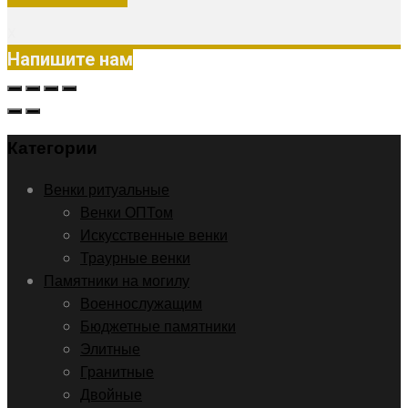
X
Напишите нам
Категории
Венки ритуальные
Венки ОПТом
Искусственные венки
Траурные венки
Памятники на могилу
Военнослужащим
Бюджетные памятники
Элитные
Гранитные
Двойные