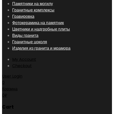
Skip
Памятники на могилу
to
Гранитные комплексы
content
Гравировка
Фотокерамика на памятник
Цветники и надгробные плиты
Виды гранита
Гранитные цоколя
Изделия из гранита и мрамора
My Account
Checkout
User Login
0
Корзина
0
₽
Cart