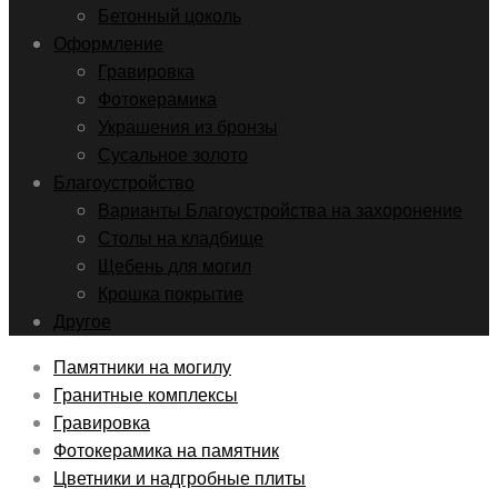
Бетонный цоколь
Оформление
Гравировка
Фотокерамика
Украшения из бронзы
Сусальное золото
Благоустройство
Варианты Благоустройства на захоронение
Столы на кладбище
Щебень для могил
Крошка покрытие
Другое
Памятники на могилу
Гранитные комплексы
Гравировка
Фотокерамика на памятник
Цветники и надгробные плиты