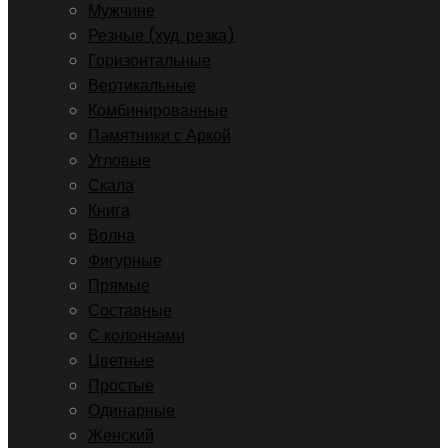
Мужчине
Резные (худ. резка)
Горизонтальные
Вертикальные
Комбинированные
Памятники с Аркой
Угловые
Скала
Книга
Волна
Фигурные
Прямые
Составные
С колоннами
Цветные
Простые
Одинарные
Женский