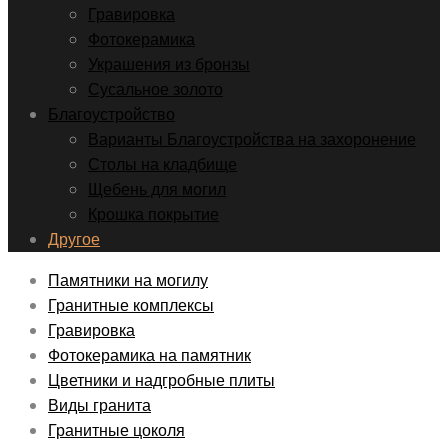
Гравировка
Фотокерамика
Украшения из бронзы
Сусальное золото
Благоустройство
Варианты Благоустройства на захоронение
Столы на кладбище
Щебень для могил
Крошка покрытие
Другое
Памятники на могилу
Гранитные комплексы
Гравировка
Фотокерамика на памятник
Цветники и надгробные плиты
Виды гранита
Гранитные цоколя