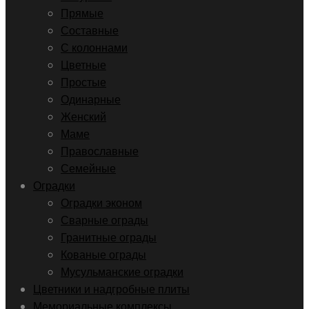
Прямые
Составные
С колоннами
Цветные
Простые
Одинарные
Женский
Маме
Православные
Семейные
Оградки
Оградки эконом
Сварные ограды
Гранитные ограды
Кованые ограды
Мусульманские оградки
Цветники и надгробные плиты
Мемориальные комплексы