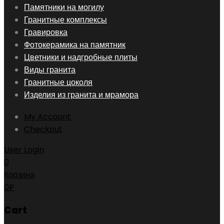
Skip
Памятники на могилу
to
Гранитные комплексы
content
Гравировка
Фотокерамика на памятник
Цветники и надгробные плиты
Виды гранита
Гранитные цоколя
Изделия из гранита и мрамора
My Account
Checkout
User Login
0
Корзина
0
₽
Cart