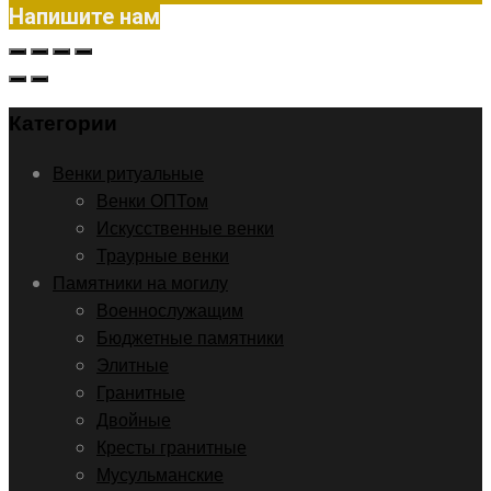
Напишите нам
Категории
Венки ритуальные
Венки ОПТом
Искусственные венки
Траурные венки
Памятники на могилу
Военнослужащим
Бюджетные памятники
Элитные
Гранитные
Двойные
Кресты гранитные
Мусульманские