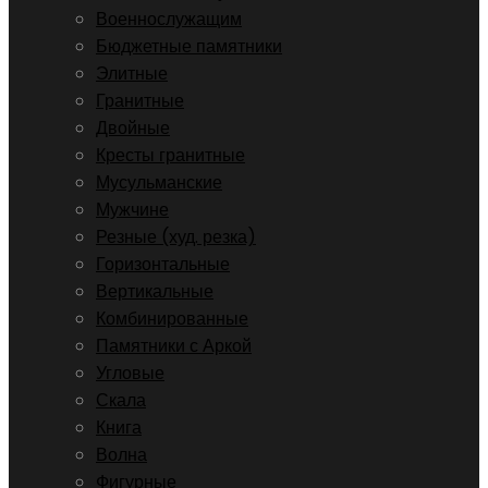
Военнослужащим
Бюджетные памятники
Элитные
Гранитные
Двойные
Кресты гранитные
Мусульманские
Мужчине
Резные (худ. резка)
Горизонтальные
Вертикальные
Комбинированные
Памятники с Аркой
Угловые
Скала
Книга
Волна
Фигурные