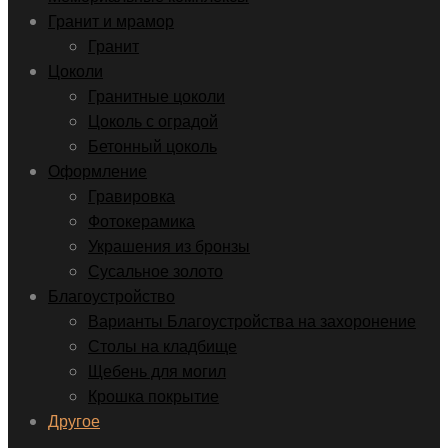
Гранит и мрамор
Гранит
Цоколи
Гранитные цоколи
Цоколь с оградой
Бетонный цоколь
Оформление
Гравировка
Фотокерамика
Украшения из бронзы
Сусальное золото
Благоустройство
Варианты Благоустройства на захоронение
Столы на кладбище
Щебень для могил
Крошка покрытие
Другое