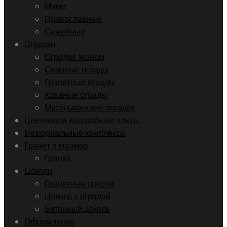
Маме
Православные
Семейные
Оградки
Оградки эконом
Сварные ограды
Гранитные ограды
Кованые ограды
Мусульманские оградки
Цветники и надгробные плиты
Мемориальные комплексы
Гранит и мрамор
Гранит
Цоколи
Гранитные цоколи
Цоколь с оградой
Бетонный цоколь
Оформление