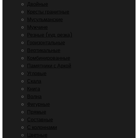
Двойные
Кресты гранитные
Мусульманские
Мужчине
Резные (худ. резка)
Горизонтальные
Вертикальные
Комбинированные
Памятники с Аркой
Угловые
Скала
Книга
Волна
Фигурные
Прямые
Составные
С колоннами
Цветные