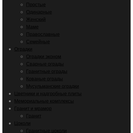
Простые
Одинарные
Женский
Маме
Православные
Семейные
Оградки
Оградки эконом
Сварные ограды
Гранитные ограды
Кованые ограды
Мусульманские оградки
Цветники и надгробные плиты
Мемориальные комплексы
Гранит и мрамор
Гранит
Цоколи
Гранитные цоколи