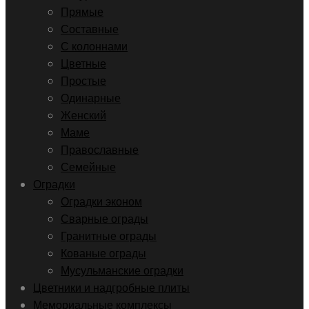
Прямые
Составные
С колоннами
Цветные
Простые
Одинарные
Женский
Маме
Православные
Семейные
Оградки
Оградки эконом
Сварные ограды
Гранитные ограды
Кованые ограды
Мусульманские оградки
Цветники и надгробные плиты
Мемориальные комплексы