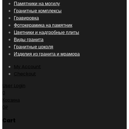
Skip
Памятники на могилу
to
Гранитные комплексы
content
Гравировка
Фотокерамика на памятник
Цветники и надгробные плиты
Виды гранита
Гранитные цоколя
Изделия из гранита и мрамора
My Account
Checkout
User Login
0
Корзина
0
₽
Cart