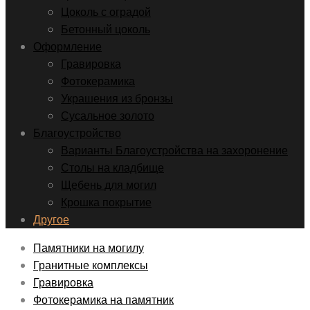
Цоколь с оградой
Бетонный цоколь
Оформление
Гравировка
Фотокерамика
Украшения из бронзы
Сусальное золото
Благоустройство
Варианты Благоустройства на захоронение
Столы на кладбище
Щебень для могил
Крошка покрытие
Другое
Памятники на могилу
Гранитные комплексы
Гравировка
Фотокерамика на памятник