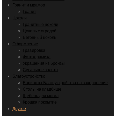
Гранит и мрамор
Гранит
Цоколи
Гранитные цоколи
Цоколь с оградой
Бетонный цоколь
Оформление
Гравировка
Фотокерамика
Украшения из бронзы
Сусальное золото
Благоустройство
Варианты Благоустройства на захоронение
Столы на кладбище
Щебень для могил
Крошка покрытие
Другое