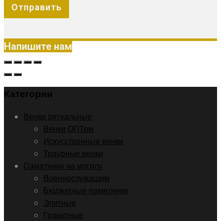
X
Напишите нам
Категории
Венки ритуальные
Венки ОПТом
Искусственные венки
Траурные венки
Памятники на могилу
Военнослужащим
Бюджетные памятники
Элитные
Гранитные