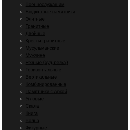
Военнослужащим
Бюджетные памятники
Элитные
Гранитные
Двойные
Кресты гранитные
Мусульманские
Мужчине
Резные (худ. резка)
Горизонтальные
Вертикальные
Комбинированные
Памятники с Аркой
Угловые
Скала
Книга
Волна
Фигурные