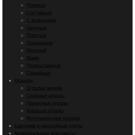
Прямые
Составные
С колоннами
Цветные
Простые
Одинарные
Женский
Маме
Православные
Семейные
Оградки
Оградки эконом
Сварные ограды
Гранитные ограды
Кованые ограды
Мусульманские оградки
Цветники и надгробные плиты
Мемориальные комплексы