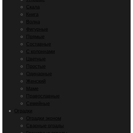
Скала
Книга
Волна
Фигурные
Прямые
Составные
С колоннами
Цветные
Простые
Одинарные
Женский
Маме
Православные
Семейные
Оградки
Оградки эконом
Сварные ограды