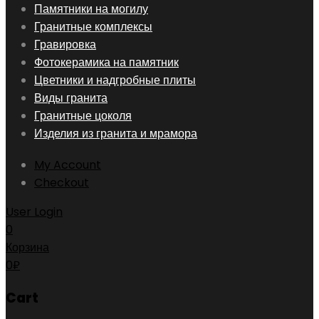
Skip
Памятники на могилу
to
Гранитные комплексы
content
Гравировка
Фотокерамика на памятник
Цветники и надгробные плиты
Виды гранита
Гранитные цоколя
Изделия из гранита и мрамора
My Account
Checkout
User Login
0
Корзина
0
₽
Cart