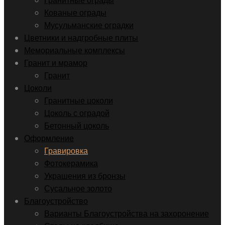
Гранитные ограды
Кованые ограды
Мусульманские оградки
Цветники и надгробные плиты
Мемориальные комплексы
Гранит и мрамор
Гранит
Цоколи
Гранитные цоколи
Цоколь с оградой
Бетонный цоколь
Оформление
Гравировка
Фотокерамика
Украшения из бронзы
Сусальное золото
Благоустройство
Варианты Благоустройства на захоронение