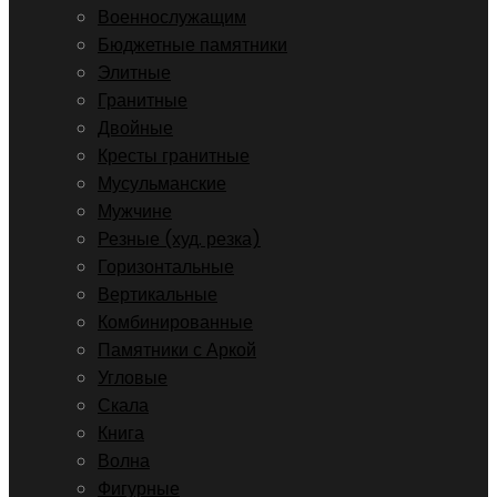
Военнослужащим
Бюджетные памятники
Элитные
Гранитные
Двойные
Кресты гранитные
Мусульманские
Мужчине
Резные (худ. резка)
Горизонтальные
Вертикальные
Комбинированные
Памятники с Аркой
Угловые
Скала
Книга
Волна
Фигурные