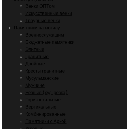
Венки ОПТом
Искусственные венки
Траурные венки
Памятники на могилу
Военнослужащим
Бюджетные памятники
Элитные
Гранитные
Двойные
Кресты гранитные
Мусульманские
Мужчине
Резные (худ. резка)
Горизонтальные
Вертикальные
Комбинированные
Памятники с Аркой
Угловые