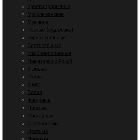
Кресты гранитные
Мусульманские
Мужчине
Резные (худ. резка)
Горизонтальные
Вертикальные
Комбинированные
Памятники с Аркой
Угловые
Скала
Книга
Волна
Фигурные
Прямые
Составные
С колоннами
Цветные
Простые