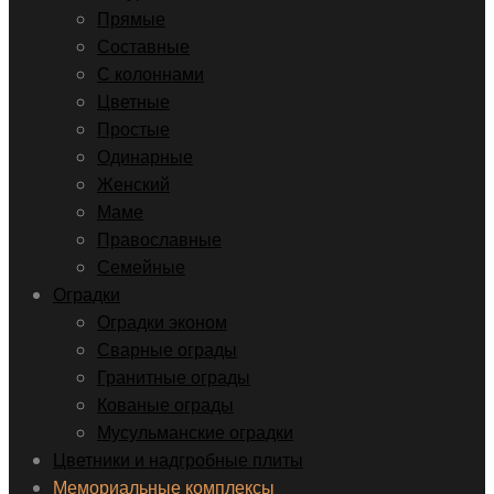
Прямые
Составные
С колоннами
Цветные
Простые
Одинарные
Женский
Маме
Православные
Семейные
Оградки
Оградки эконом
Сварные ограды
Гранитные ограды
Кованые ограды
Мусульманские оградки
Цветники и надгробные плиты
Мемориальные комплексы