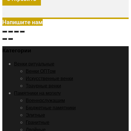
X
Напишите нам
Категории
Венки ритуальные
Венки ОПТом
Искусственные венки
Траурные венки
Памятники на могилу
Военнослужащим
Бюджетные памятники
Элитные
Гранитные
Двойные