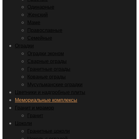
Одинарные
Женский
Маме
Православные
Семейные
Оградки
Оградки эконом
Сварные ограды
Гранитные ограды
Кованые ограды
Мусульманские оградки
Цветники и надгробные плиты
Мемориальные комплексы
Гранит и мрамор
Гранит
Цоколи
Гранитные цоколи
Цоколь с оградой