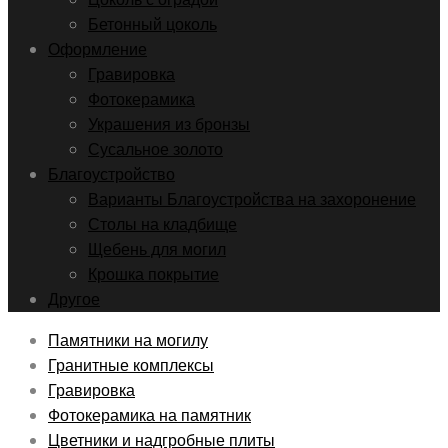
Бетонный цоколь
Оформление
Гравировка
Фотокерамика
Украшения из бронзы
Сусальное золото
Благоустройство
Варианты Благоустройства на захоронение
Столы на кладбище
Щебень для могил
Крошка покрытие
Другое
Памятники на могилу
Гранитные комплексы
Гравировка
Фотокерамика на памятник
Цветники и надгробные плиты