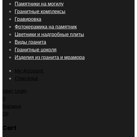
Skip
Памятники на могилу
to
Гранитные комплексы
content
Гравировка
Фотокерамика на памятник
Цветники и надгробные плиты
Виды гранита
Гранитные цоколя
Изделия из гранита и мрамора
My Account
Checkout
User Login
0
Корзина
0
₽
Cart