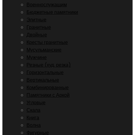
Военнослужащим
Бюджетные памятники
Элитные
Гранитные
Двойные
Кресты гранитные
Мусульманские
Мужчине
Резные (худ. резка)
Горизонтальные
Вертикальные
Комбинированные
Памятники с Аркой
Угловые
Скала
Книга
Волна
Фигурные