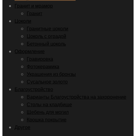
Гранит и мрамор
Гранит
Цоколи
Гранитные цоколи
Цоколь с оградой
Бетонный цоколь
Оформление
Гравировка
Фотокерамика
Украшения из бронзы
Сусальное золото
Благоустройство
Варианты Благоустройства на захоронение
Столы на кладбище
Щебень для могил
Крошка покрытие
Другое