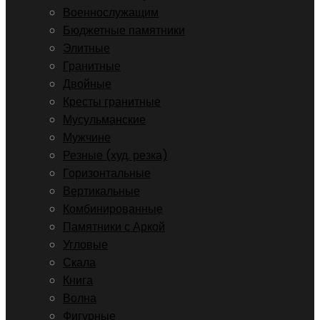
Военнослужащим
Бюджетные памятники
Элитные
Гранитные
Двойные
Кресты гранитные
Мусульманские
Мужчине
Резные (худ. резка)
Горизонтальные
Вертикальные
Комбинированные
Памятники с Аркой
Угловые
Скала
Книга
Волна
Фигурные