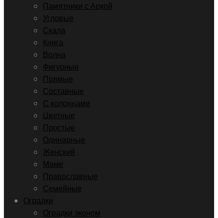
Памятники с Аркой
Угловые
Скала
Книга
Волна
Фигурные
Прямые
Составные
С колоннами
Цветные
Простые
Одинарные
Женский
Маме
Православные
Семейные
Оградки
Оградки эконом