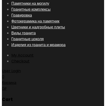
Skip
Памятники на могилу
to
Гранитные комплексы
content
Гравировка
Фотокерамика на памятник
Цветники и надгробные плиты
Виды гранита
Гранитные цоколя
Изделия из гранита и мрамора
My Account
Checkout
User Login
0
Корзина
0
₽
Cart