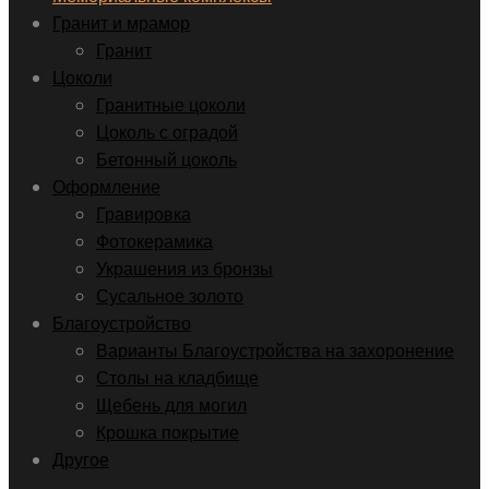
Гранит и мрамор
Гранит
Цоколи
Гранитные цоколи
Цоколь с оградой
Бетонный цоколь
Оформление
Гравировка
Фотокерамика
Украшения из бронзы
Сусальное золото
Благоустройство
Варианты Благоустройства на захоронение
Столы на кладбище
Щебень для могил
Крошка покрытие
Другое