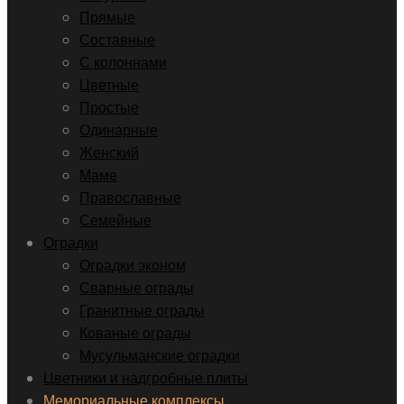
Прямые
Составные
С колоннами
Цветные
Простые
Одинарные
Женский
Маме
Православные
Семейные
Оградки
Оградки эконом
Сварные ограды
Гранитные ограды
Кованые ограды
Мусульманские оградки
Цветники и надгробные плиты
Мемориальные комплексы