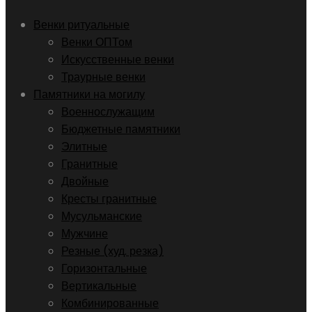
Венки ритуальные
Венки ОПТом
Искусственные венки
Траурные венки
Памятники на могилу
Военнослужащим
Бюджетные памятники
Элитные
Гранитные
Двойные
Кресты гранитные
Мусульманские
Мужчине
Резные (худ. резка)
Горизонтальные
Вертикальные
Комбинированные