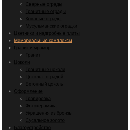
Сварные ограды
Гранитные ограды
Кованые ограды
Мусульманские оградки
Цветники и надгробные плиты
Мемориальные комплексы
Гранит и мрамор
Гранит
Цоколи
Гранитные цоколи
Цоколь с оградой
Бетонный цоколь
Оформление
Гравировка
Фотокерамика
Украшения из бронзы
Сусальное золото
Благоустройство